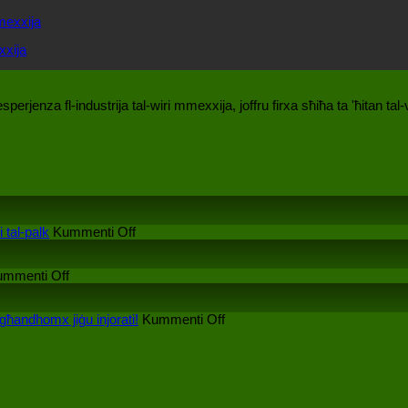
xxija
sperjenza fl-industrija tal-wiri mmexxija, joffru firxa sħiħa ta 'ħitan 
fuq
i tal-palk
Kummenti Off
X'impatt
għandu
fuq
l-
ummenti Off
Manifatturi
iskrin
tal-
tal-
wiri
art
fuq
'għandhomx jiġu injorati!
Kummenti Off
LED:
LED
Meta
Kif
interattiv
tagħżel
issib
fuq
manifattur
għażla
il-
tal-
aktar
prestazzjoni
wiri
kosteffettiva?
tal-
LED