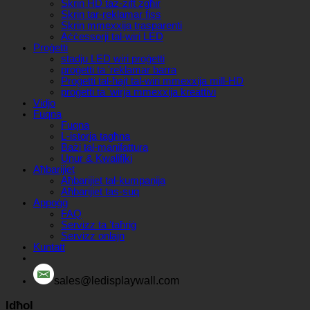
Skrin HD taż-żift żgħir
Skrin tar-reklamar fiss
Skrin mmexxija trasparenti
Aċċessorji tal-wiri LED
Proġetti
stadju LED wiri proġetti
proġetti ta 'reklamar barra
Proġetti tal-ħajt tal-wiri mmexxija mill-HD
proġetti ta 'wirja mmexxija kreattivi
Vidjo
Fuqna
Fuqna
L-istorja tagħna
Bażi tal-manifattura
Unur & Kwalifiki
Aħbarijiet
Aħbarijiet tal-kumpanija
Aħbarijiet tas-suq
Appoġġ
FAQ
Servizz ta 'taħriġ
Servizz onlajn
Kuntatt
sales@ledisplaywall.com
Idħol