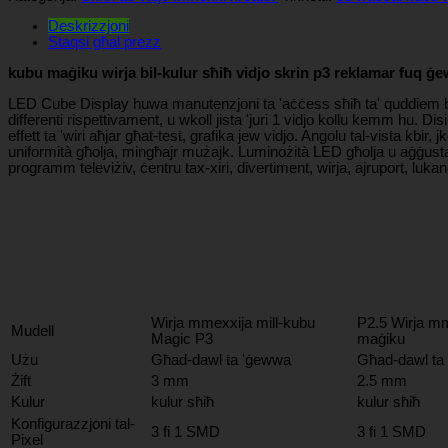
Deskrizzjoni
Staqsi għal prezz
kubu maġiku wirja bil-kulur sħiħ vidjo skrin p3 reklamar fuq ġ
LED Cube Display huwa manutenzjoni ta 'aċċess sħiħ ta' quddiem b'dis
differenti rispettivament, u wkoll jista 'juri 1 vidjo kollu kemm hu. Di
effett ta 'wiri aħjar għat-test, grafika jew vidjo. Angolu tal-vista kbir
uniformità għolja, mingħajr mużajk. Luminożità LED għolja u aġġustabbli t
programm televiżiv, ċentru tax-xiri, divertiment, wirja, ajruport, lukand
Wirja mmexxija mill-kubu
P2.5 Wirja mm
Mudell
Magic P3
maġiku
Użu
Għad-dawl ta 'ġewwa
Għad-dawl ta
Żift
3 mm
2.5 mm
Kulur
kulur sħiħ
kulur sħiħ
Konfigurazzjoni tal-
3 fi 1 SMD
3 fi 1 SMD
Pixel