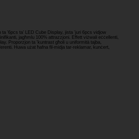
ta '6pcs ta' LED Cube Display, jista 'juri 6pcs vidjow
inifikanti, jagħmlu 100% attrazzjoni. Effett viżwali eċċellenti,
play. Proporzjon ta 'kuntrast għoli u uniformità tajba,
ifferenti. Huwa użat ħafna fil-midja tar-reklamar, kunċert,