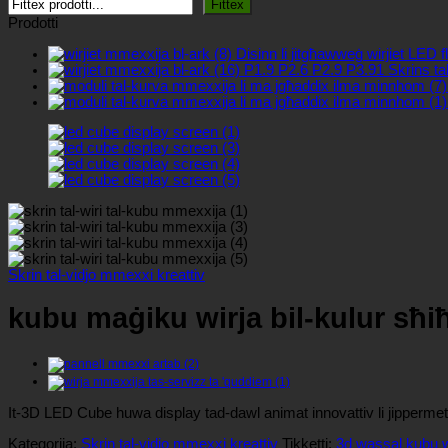
Fittex
Prodotti
Disinn li jitgħawweġ wirjiet LED fl
P1.9 P2.6 P2.9 P3.91 Skrins tal-
Skrin tal-vidjo mmexxi kreattiv
kubu maġiku wirja bil-kulur sħi
It-3D LED Cube huwa display tad-dawl animat innovattiv li jippermett
Kategorija:
Skrin tal-vidjo mmexxi kreattiv
Tikketti:
3d wassal kubu w