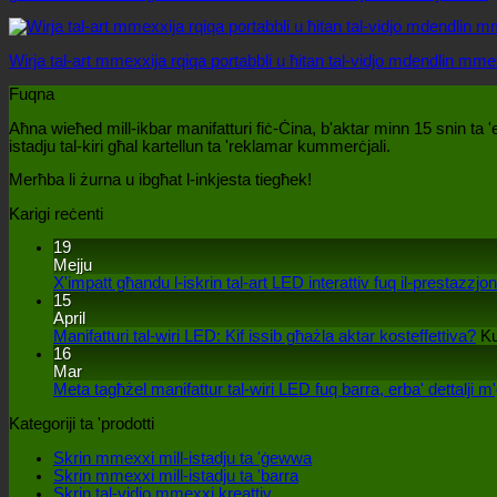
Wirja tal-art mmexxija rqiqa portabbli u ħitan tal-vidjo mdendlin mme
Fuqna
Aħna wieħed mill-ikbar manifatturi fiċ-Ċina, b'aktar minn 15 snin ta 'e
istadju tal-kiri għal kartellun ta 'reklamar kummerċjali.
Merħba li żurna u ibgħat l-inkjesta tiegħek!
Karigi reċenti
19
Mejju
X'impatt għandu l-iskrin tal-art LED interattiv fuq il-prestazzjon
15
April
Manifatturi tal-wiri LED: Kif issib għażla aktar kosteffettiva?
K
16
Mar
Meta tagħżel manifattur tal-wiri LED fuq barra, erba' dettalji m
Kategoriji ta 'prodotti
Skrin mmexxi mill-istadju ta 'ġewwa
Skrin mmexxi mill-istadju ta 'barra
Skrin tal-vidjo mmexxi kreattiv