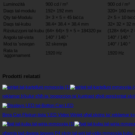
Luminożità
900 cd / m²
900 cd / m²
Daqs tal-modulu
192× 192 mm
320× 160 mm
Qty tal-Modulu
3× 3 × 5 = 45 biċċa
2× 5 = 10 biċċ
Daqs tal-kubu
38.4× 38.4 × 38.4 mm
32× 32 × 32
Riżoluzzjoni tal-kubu
(64× 64)× 9 × 5 = 184320 px
(128× 64)× 2 
Angolu tal-vista
140° / 140 °
140° / 140 °
Mod ta 'sewqan
32 skennja
140° / 140 °
Rata ta
1920 Hz
1920 Hz
'aġġornament
Prodotti relatati
reklamar b'kulur sħiħ ta 'proporzjon ta' kuntrast għoli ppreżentat sk
Birra Can Flixkun tista 'LED Video Wirjiet għal skrins ta' reklamar kr
għamla tad-dwana ġewwa P4 skrin tal-wiri tal-vidjo mmexxija kubu