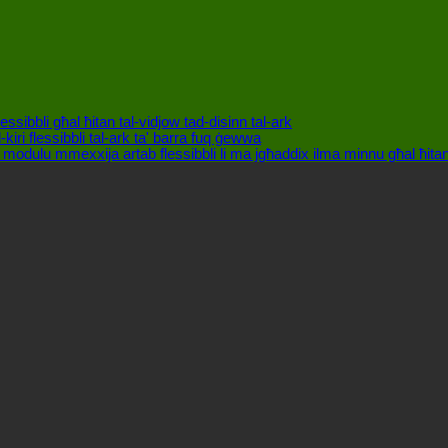
palk
fuq
barra,
erba'
dettalji
m'għandhomx
jiġu
injorati!
essibbli għal ħitan tal-vidjow tad-disinn tal-ark
kiri flessibbli tal-ark ta' barra fuq ġewwa
modulu mmexxija artab flessibbli li ma jgħaddix ilma minnu għal ħitan