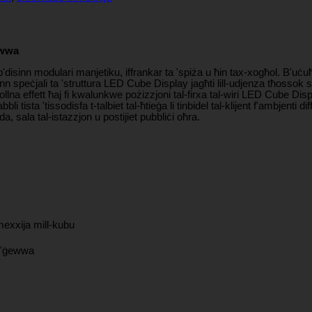
ewwa
inn modulari manjetiku, iffrankar ta 'spiża u ħin tax-xogħol. B'uċuħ 
sinn speċjali ta 'struttura LED Cube Display jagħti lill-udjenza tħossok s
, jkollna effett ħaj fi kwalunkwe pożizzjoni tal-firxa tal-wiri LED Cube Dis
ista 'tissodisfa t-talbiet tal-ħtieġa li tinbidel tal-klijent f'ambjenti d
a, sala tal-istazzjon u postijiet pubbliċi oħra.
exxija mill-kubu
 'ġewwa