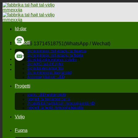
Aqbeż
għall-
kontenut
Id-dar
Prodotti
+86 13714518751(WhatsApp / Wechat)
Skrin mmexxi mill-istadju ta 'ġewwa
Skrin mmexxi mill-istadju ta 'barra
sales@ledisplaywall.com
Skrin tal-vidjo mmexxi kreattiv
Skrin HD taż-żift żgħir
Skrin tar-reklamar fiss
Skrin mmexxija trasparenti
Aċċessorji tal-wiri LED
Proġetti
stadju LED wiri proġetti
proġetti ta 'reklamar barra
Proġetti tal-ħajt tal-wiri mmexxija mill-HD
proġetti ta 'wirja mmexxija kreattivi
Vidjo
Fuqna