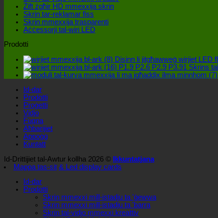
Żift żgħir HD mmexxija skrin
Skrin tar-reklamar fiss
Skrin mmexxija trasparenti
Aċċessorji tal-wiri LED
Prodotti
Disinn li jitgħawweġ wirjiet LED fl
P1.9 P2.6 P2.9 P3.91 Skrins tal-
Id-dar
Prodotti
Proġetti
Vidjo
Fuqna
Aħbarijiet
Appoġġ
Kuntatt
Id-Drittijiet tal-Awtur kollha 2026 ©
Ikkuntatjana
Mappa tas-sit
& Led display cards
Id-dar
Prodotti
Skrin mmexxi mill-istadju ta 'ġewwa
Skrin mmexxi mill-istadju ta 'barra
Skrin tal-vidjo mmexxi kreattiv