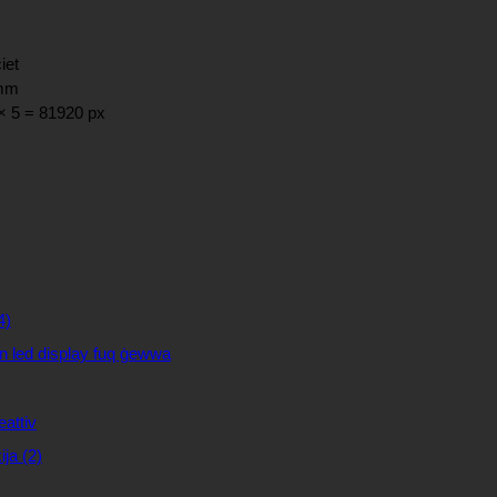
iet
 mm
× 5 = 81920 px
rin led display fuq ġewwa
eattiv