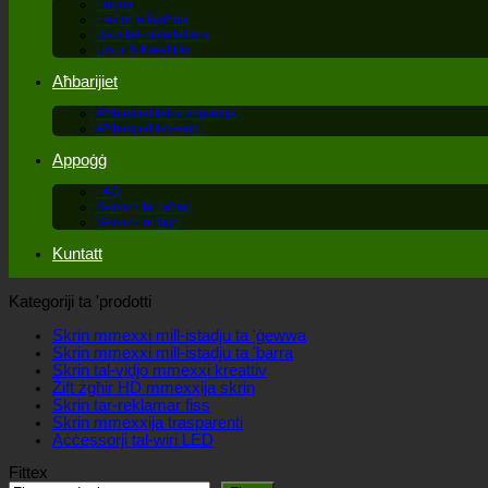
Fuqna
L-istorja tagħna
Bażi tal-manifattura
Unur & Kwalifiki
Aħbarijiet
Aħbarijiet tal-kumpanija
Aħbarijiet tas-suq
Appoġġ
FAQ
Servizz ta 'taħriġ
Servizz onlajn
Kuntatt
Kategoriji ta 'prodotti
Skrin mmexxi mill-istadju ta 'ġewwa
Skrin mmexxi mill-istadju ta 'barra
Skrin tal-vidjo mmexxi kreattiv
Żift żgħir HD mmexxija skrin
Skrin tar-reklamar fiss
Skrin mmexxija trasparenti
Aċċessorji tal-wiri LED
Fittex