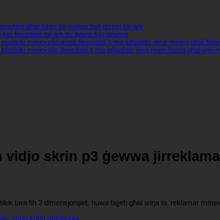
essibbli għal ħitan tal-vidjow tad-disinn tal-ark
kiri flessibbli tal-ark ta' barra fuq ġewwa
modulu mmexxija artab flessibbli li ma jgħaddix ilma minnu għal ħitan
Modulu mmexxija flessibbli li ma jgħaddix ilma minn barra għal wiri m
ħ vidjo skrin p3 ġewwa jirreklam
ilek tara fih 3 dimensjonijiet, huwa tajjeb għal wirja ta 'reklamar mme
iri
,
skrin kubu mmexxija