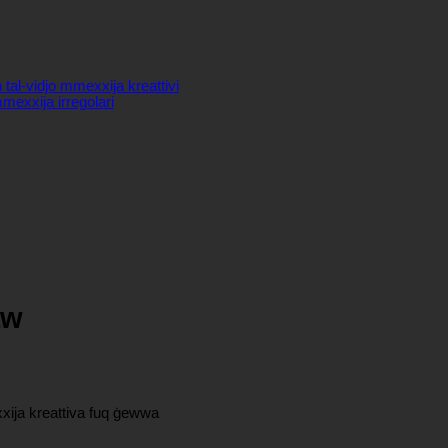
 tal-vidjo mmexxija kreattivi
mexxija irregolari
aw
xxija kreattiva fuq ġewwa