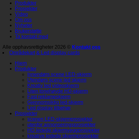
Produkter
Prosjekter
Video
Om oss
Nyheter
Brukerstøtte
Ta kontakt med
Alle opphavsrettigheter 2026 ©
Kontakt oss
Områdekart
& Led display cards
Hjem
Produkter
Innendørs scene LED-skjerm
Utendørs scene led skjerm
Kreativ led videoskjerm
Liten tonehøyde HD-skjerm
Fast reklameskjerm
Gjennomsiktig led-skjerm
Led display tilbehør
Prosjekter
scenen LED-skjermprosjekter
utenfor annonseringsprosjekter
HD ledede skjermveggprosjekter
kreative ledede skjermprosjekter