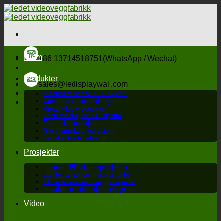
Hopp
til
innholdet
Hjem
+86 13714518751(WhatsApp / Wechat)
Produkter
sales@ledisplaywall.com
Innendørs scene LED-skjerm
Utendørs scene led skjerm
Kreativ led videoskjerm
Liten tonehøyde HD-skjerm
Fast reklameskjerm
Gjennomsiktig led-skjerm
Led display tilbehør
Prosjekter
scenen LED-skjermprosjekter
utenfor annonseringsprosjekter
HD ledede skjermveggprosjekter
kreative ledede skjermprosjekter
Video