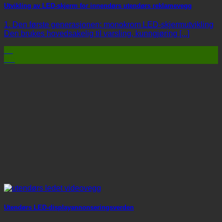
Utvikling av LED-skjerm for innendørs utendørs reklamevegg
1. Den første generasjonen: monokrom LED-skjermutvikling
Den brukes hovedsakelig til varsling, kunngjøring [...]
21
feb
Utendørs LED-displayannonseringsverden