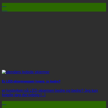
21
feb
Er LED-skjermveggen lysere, jo bedre?
er lysstyrken på LED-skjermen bedre og bedre? Jeg kan
fortelle deg det tydelig [...]
21
feb