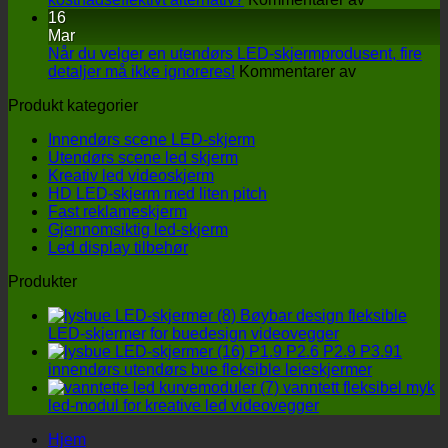
LED-
LED-
16
gulvskjerm
skjermprodu
Mar
på
Hvordan
Når du velger en utendørs LED-skjermprodusent, fire
sceneopptreden
på
finne
detaljer må ikke ignoreres!
Kommentarer av
Når
et
Produkt kategorier
du
mer
velger
kostnadseffe
Innendørs scene LED-skjerm
en
alternativ?
Utendørs scene led skjerm
utendørs
Kreativ led videoskjerm
LED-
HD LED-skjerm med liten pitch
skjermprodus
Fast reklameskjerm
fire
Gjennomsiktig led-skjerm
detaljer
Led display tilbehør
må
ikke
Produkter
ignoreres!
Bøybar design fleksible
LED-skjermer for buedesign videovegger
P1.9 P2.6 P2.9 P3.91
innendørs utendørs bue fleksible leieskjermer
vanntett fleksibel myk
led-modul for kreative led videovegger
Hjem