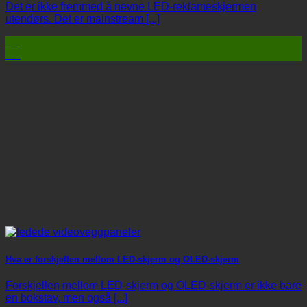
Det er ikke fremmed å nevne LED-reklameskjermen
utendørs. Det er mainstream [...]
21
feb
Hva er forskjellen mellom LED-skjerm og OLED-skjerm
Forskjellen mellom LED-skjerm og OLED-skjerm er ikke bare
en bokstav, men også [...]