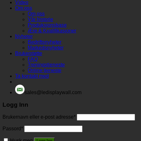
Video
Om oss
Om oss
Vår historie
Produksjonsbase
Ære & Kvalifikasjoner
Nyheter
Bedriftsnyheter
Markedsnyheter
Brukerstøtte
FAQ
Treningstjeneste
Online tjeneste
Ta kontakt med
sales@ledisplaywall.com
Logg Inn
Brukernavn eller e-post adresse
*
Passord
*
Husk meg
Logg Inn