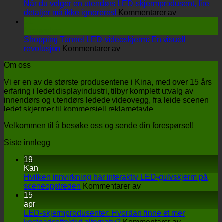
på
Hvordan
Når du velger en utendørs LED-skjermprodusent, fire
sceneopptreden
på
finne
detaljer må ikke ignoreres!
Kommentarer av
Når
et
01
du
mer
November
velger
kostnadseffe
Shopping Tunnel LED-videoskjerm: En visuell
på
en
alternativ?
revolusjon
Kommentarer av
Shopping
utendørs
Om oss
Tunnel
LED-
LED-
skjermprodus
Vi er en av de største produsentene i Kina, med over 15 års
videoskjerm:
fire
erfaring i ledet displayindustri, tilbyr komplett utvalg av
En
detaljer
innendørs og utendørs ledede videovegg, fra leide scenen
visuell
må
ledet skjermer til kommersiell reklametavle.
revolusjon
ikke
ignoreres!
Velkommen til å besøke oss og sende din forespørsel!
Siste innlegg
19
Kan
Hvilken innvirkning har interaktiv LED-gulvskjerm på
på
sceneopptreden
Kommentarer av
Hvilken
15
innvirkning
apr
har
LED-skjermprodusenter: Hvordan finne et mer
interaktiv
på
kostnadseffektivt alternativ?
Kommentarer av