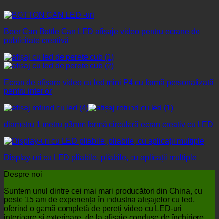
Beer Can Bottle Can LED afișaje video pentru ecrane de
publicitate creativă
Ecran de afișare video cu led mini P4 cu formă personalizată
pentru interior
diametru 1 metru p3mm formă circulară ecran creativ cu LED
Display-uri cu LED pliabile, pliabile, cu aplicații multiple
Despre noi
Suntem unul dintre cei mai mari producători din China, cu
peste 15 ani de experiență în industria afișajelor cu led,
oferind o gamă completă de pereți video cu LED-uri
interioare și exterioare, de la afișaje conduse de închiriere