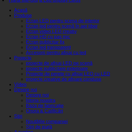
Harta site-ului
& Led display cards
Acasă
Produse
Ecran LED pentru scena de interior
Ecran led pentru scenă în aer liber
Ecran video LED creativ
Ecran HD cu pas mic
Ecran publicitar fix
Ecran led transparent
Accesorii pentru afișaj cu led
Proiecte
proiecte de afișaj LED pe scenă
proiecte publicitare exterioare
Proiecte de perete cu afișaj LED cu LED
proiecte creative de afișare conduse
Video
Despre noi
Despre noi
Istoria noastra
Baza de fabricație
Onora & Calificări
Știri
Noutățile companiei
Știri de piață