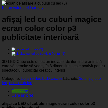
Ecran video LED creativ
afișaj led cu cuburi magice
ecran color color p3
publicitate interioară
3D LED Cube este un ecran inovator de iluminare animată
care vă permite să vedeți în 3 dimensiuni, este potrivit pentru
spectacolul publicitar creat cu interior
Categorie:
Ecran video LED creativ
Etichete:
3d afișaj cub
led
,
ecran cub led
Descriere
Cere un pret
afișaj cu LED-ul cubului magic ecran color color p3
publicitate interioară