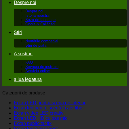
Despre noi
Despre noi
Istoria noastra
Baza de fabricație
Onora & Calificări
Știri
Noutățile companiei
Știri de piață
A sustine
FAQ
Serviciu de instruire
Serviciu online
a lua legatura
Categorii de produse
Ecran LED pentru scena de interior
Ecran led pentru scenă în aer liber
Ecran video LED creativ
Ecran LED HD cu pas mic
Ecran publicitar fix
Ecran led transparent