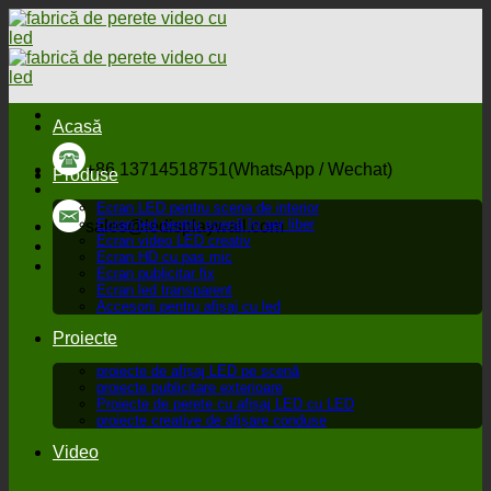
Sari
la
conținut
Acasă
+86 13714518751(WhatsApp / Wechat)
Produse
Ecran LED pentru scena de interior
Ecran led pentru scenă în aer liber
sales@ledisplaywall.com
Ecran video LED creativ
Ecran HD cu pas mic
Ecran publicitar fix
Ecran led transparent
Accesorii pentru afișaj cu led
Proiecte
proiecte de afișaj LED pe scenă
proiecte publicitare exterioare
Proiecte de perete cu afișaj LED cu LED
proiecte creative de afișare conduse
Video