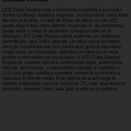
LED Cube Display este o întreținere completă a accesului
frontal cu design modular magnetic, economisind costul forței
de muncă și timp. Cu fețe de 6 buc de afișaj cu cub LED,
poate afișa 6 buc video diferite, respectiv, și, de asemenea,
poate arăta 1 video în ansamblu. Designul special al
structurii LED Cube Display oferă audienței un sentiment
semnificativ, face 100% atracţie. Un efect vizual excelent,
efect de vizualizare mai bun pentru text, grafică sau video.
Unghi mare de vizualizare, obținând un efect viu în orice
poziție a intervalului de vizualizare cu LED Cube Display.
Raport de contrast ridicat și uniformitate bună, uniformitate
ridicată, fără mozaic. Luminozitatea ridicată și reglabilă a
LED-ului poate satisface cerințele cerinței în schimbare a
clientului în diferite medii. Este utilizat pe scară largă în
mediile publicitare, concert, emisiune TV, mall, divertisment,
expoziţie, aeroport, hotel, sala gării și alte locuri publice.