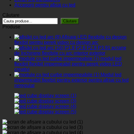
Accesorii pentru afișaj cu led
Căutare
Căutare
Produse
Afișaje LED flexibile cu design
flexibil pentru pereți video cu design arc
P1.9 P2.6 P2.9 P3.91 ecrane
de închiriere flexibile cu arc interior exterior
modul led
flexibil flexibil impermeabil pentru pereți video LED
creativi
Modul led
impermeabil flexibil pentru exterior pentru afișaj cu led
neregulat