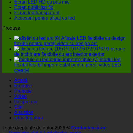
Ecran LED HD cu pas mic
afișaje
Ecran publicitar fix
LED
Ecran led transparent
pentru
Accesorii pentru afișaj cu led
exterior,
patru
Produse
detalii
nu
Afișaje LED flexibile cu design
trebuie
flexibil pentru pereți video cu design arc
ignorate!
P1.9 P2.6 P2.9 P3.91 ecrane
de închiriere flexibile cu arc interior exterior
modul led
flexibil flexibil impermeabil pentru pereți video LED
creativi
Acasă
Produse
Proiecte
Video
Despre noi
Știri
A sustine
a lua legatura
Toate drepturile de autor 2026 ©
Contactează-ne