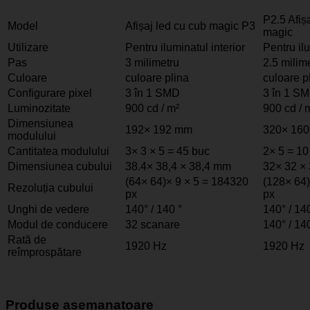
P2.5 Afiș
Model
Afișaj led cu cub magic P3
magic
Utilizare
Pentru iluminatul interior
Pentru ilu
Pas
3 milimetru
2.5 milim
Culoare
culoare plina
culoare p
Configurare pixel
3 în 1 SMD
3 în 1 S
Luminozitate
900 cd / m²
900 cd / 
Dimensiunea
192× 192 mm
320× 16
modulului
Cantitatea modulului
3× 3 × 5 = 45 buc
2× 5 = 10
Dimensiunea cubului
38.4× 38,4 × 38,4 mm
32× 32 ×
(64× 64)× 9 × 5 = 184320
(128× 64)
Rezoluția cubului
px
px
Unghi de vedere
140° / 140 °
140° / 14
Modul de conducere
32 scanare
140° / 14
Rată de
1920 Hz
1920 Hz
reîmprospătare
Produse asemanatoare