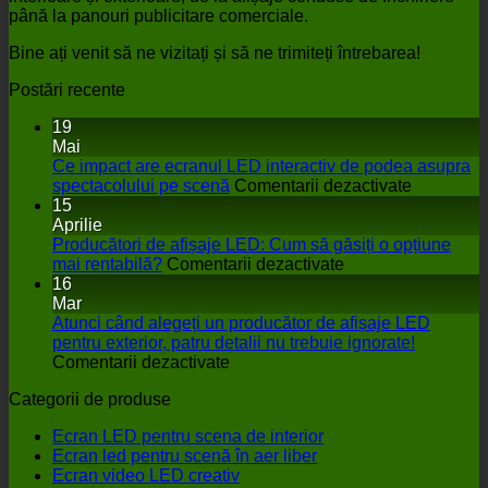
până la panouri publicitare comerciale.
Bine ați venit să ne vizitați și să ne trimiteți întrebarea!
Postări recente
19
Mai
Ce impact are ecranul LED interactiv de podea asupra
pe
spectacolului pe scenă
Comentarii dezactivate
Ce
15
impact
Aprilie
are
Producători de afișaje LED: Cum să găsiți o opțiune
pe
ecranul
mai rentabilă?
Comentarii dezactivate
Producători
LED
16
de
interactiv
Mar
afișaje
de
Atunci când alegeți un producător de afișaje LED
LED:
podea
pentru exterior, patru detalii nu trebuie ignorate!
pe
Cum
asupra
Comentarii dezactivate
Atunci
să
spectacol
Categorii de produse
când
găsiți
pe
alegeți
o
scenă
Ecran LED pentru scena de interior
un
opțiune
Ecran led pentru scenă în aer liber
producător
mai
Ecran video LED creativ
de
rentabilă?