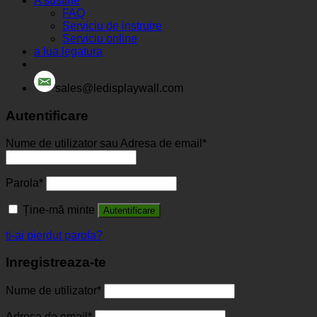
A sustine
FAQ
Serviciu de instruire
Serviciu online
a lua legatura
sales@ledisplaywall.com
Autentificare
Nume de utilizator sau Adresa de email
*
Parola
*
Ține-mă minte
Autentificare
ti-ai pierdut parola?
Inregistreaza-te
Nume de utilizator
*
Adresa de email
*