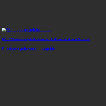
200 m² P3 kreatiewe geleide videomuur in die kultuurskou in Singapoer
Kreatiewe gelei vertoonprojekte