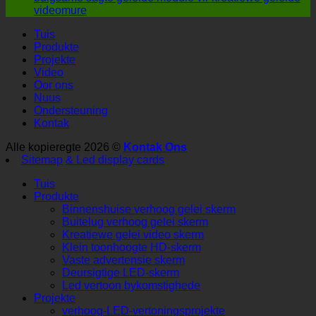
videomure
Tuis
Produkte
Projekte
Video
Oor ons
Nuus
Ondersteuning
Kontak
Alle kopieregte 2026 ©
Kontak Ons
Sitemap
& Led display cards
Tuis
Produkte
Binnenshuise verhoog gelei skerm
Buitelug verhoog gelei skerm
Kreatiewe gelei video skerm
Klein toonhoogte HD-skerm
Vaste advertensie skerm
Deursigtige LED-skerm
Led vertoon bykomstighede
Projekte
verhoog-LED-vertoningsprojekte