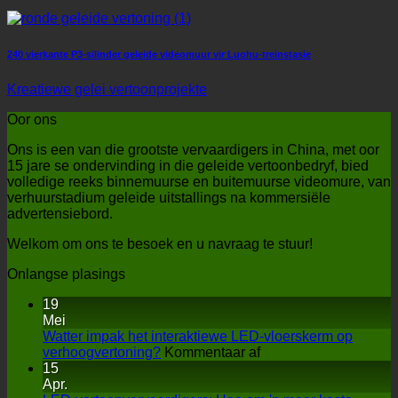
240 vierkante P3-silinder geleide videomuur vir Luohu-treinstasie
Kreatiewe gelei vertoonprojekte
Oor ons
Ons is een van die grootste vervaardigers in China, met oor
15 jare se ondervinding in die geleide vertoonbedryf, bied
volledige reeks binnemuurse en buitemuurse videomure, van
verhuurstadium geleide uitstallings na kommersiële
advertensiebord.
Welkom om ons te besoek en u navraag te stuur!
Onlangse plasings
19
Mei
Watter impak het interaktiewe LED-vloerskerm op
aan
verhoogvertoning?
Kommentaar af
Watter
15
impak
Apr.