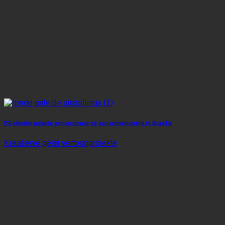
P3-silinder geleide vertoonmuur vir konsertvertoning in Brasilië
Kreatiewe gelei vertoonprojekte