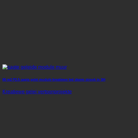
80 m2 P2.5 sagte gelei module kreatiewe led skerm strook in SH
Kreatiewe gelei vertoonprojekte