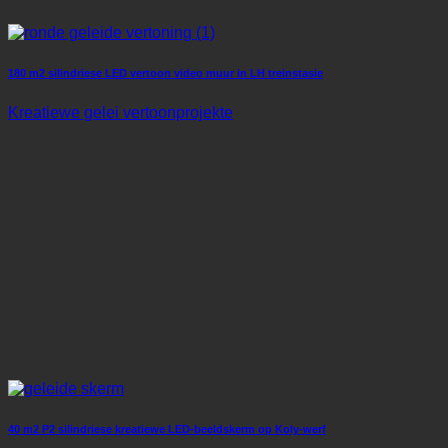
180 m2 silindriese LED vertoon video muur in LH treinstasie
Kreatiewe gelei vertoonprojekte
40 m2 P2 silindriese kreatiewe LED-beeldskerm op Koly-werf