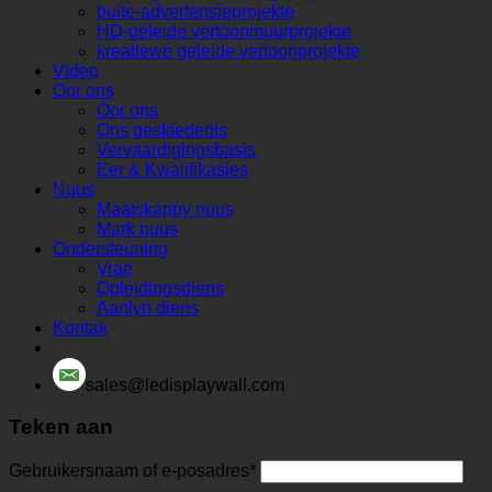
buite-advertensieprojekte
HD-geleide vertoonmuurprojekte
kreatiewe geleide vertoonprojekte
Video
Oor ons
Oor ons
Ons geskiedenis
Vervaardigingsbasis
Eer & Kwalifikasies
Nuus
Maatskappy nuus
Mark nuus
Ondersteuning
Vrae
Opleidingsdiens
Aanlyn diens
Kontak
sales@ledisplaywall.com
Teken aan
Gebruikersnaam of e-posadres
*