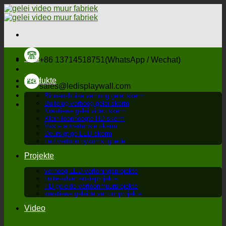
Slaan
oor
na
inhoud
Tuis
+86 13714518751(WhatsApp / Wechat)
Produkte
sales@ledisplaywall.com
Binnenshuise verhoog gelei skerm
Buitelug verhoog gelei skerm
Kreatiewe gelei video skerm
Klein toonhoogte HD-skerm
Vaste advertensie skerm
Deursigtige LED-skerm
Led vertoon bykomstighede
Projekte
verhoog-LED-vertoningsprojekte
buite-advertensieprojekte
HD-geleide vertoonmuurprojekte
kreatiewe geleide vertoonprojekte
Video