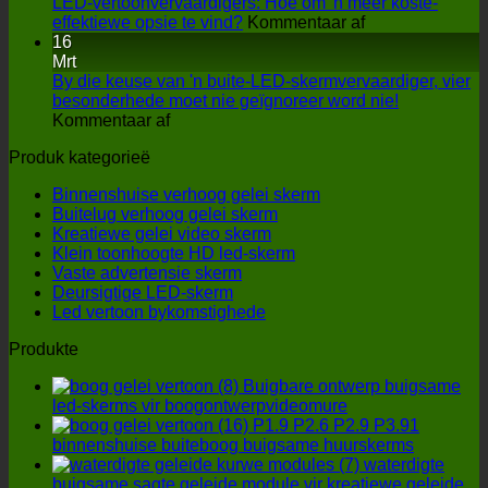
het
LED-vertoonvervaardigers: Hoe om 'n meer koste-
interaktiewe
aan
effektiewe opsie te vind?
Kommentaar af
LED-
LED-
16
vloerskerm
vertoonvervaard
Mrt
op
Hoe
By die keuse van 'n buite-LED-skermvervaardiger, vier
verhoogvertoning?
om
besonderhede moet nie geïgnoreer word nie!
aan
'n
Kommentaar af
By
meer
Produk kategorieë
die
koste-
keuse
effektiewe
Binnenshuise verhoog gelei skerm
van
opsie
Buitelug verhoog gelei skerm
'n
te
Kreatiewe gelei video skerm
buite-
vind?
Klein toonhoogte HD led-skerm
LED-
Vaste advertensie skerm
skermvervaardiger,
Deursigtige LED-skerm
vier
Led vertoon bykomstighede
besonderhede
moet
Produkte
nie
geïgnoreer
Buigbare ontwerp buigsame
word
led-skerms vir boogontwerpvideomure
nie!
P1.9 P2.6 P2.9 P3.91
binnenshuise buiteboog buigsame huurskerms
waterdigte
buigsame sagte geleide module vir kreatiewe geleide