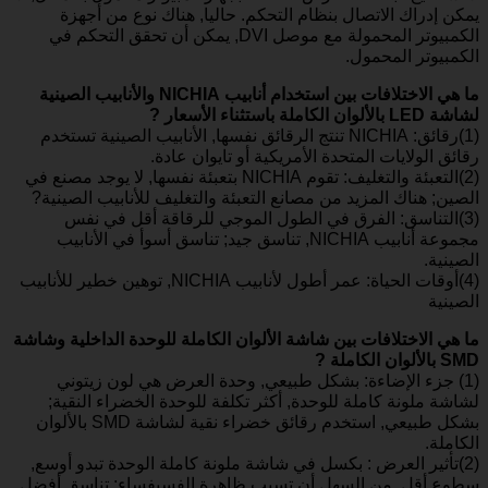
يمكن إدراك الاتصال بنظام التحكم. حاليا, هناك نوع من أجهزة
الكمبيوتر المحمولة مع موصل DVI, يمكن أن تحقق التحكم في
الكمبيوتر المحمول.
ما هي الاختلافات بين استخدام أنابيب NICHIA والأنابيب الصينية
لشاشة LED بالألوان الكاملة باستثناء الأسعار ?
(1)رقائق: NICHIA تنتج الرقائق نفسها, الأنابيب الصينية تستخدم
رقائق الولايات المتحدة الأمريكية أو تايوان عادة.
(2)التعبئة والتغليف: تقوم NICHIA بتعبئة نفسها, لا يوجد مصنع في
الصين; هناك المزيد من مصانع التعبئة والتغليف للأنابيب الصينية?
(3)التناسق: الفرق في الطول الموجي للرقاقة أقل في نفس
مجموعة أنابيب NICHIA, تناسق جيد; تناسق أسوأ في الأنابيب
الصينية.
(4)أوقات الحياة: عمر أطول لأنابيب NICHIA, توهين خطير للأنابيب
الصينية
ما هي الاختلافات بين شاشة الألوان الكاملة للوحدة الداخلية وشاشة
SMD بالألوان الكاملة ?
(1) جزء الإضاءة: بشكل طبيعي, وحدة العرض هي لون زيتوني
لشاشة ملونة كاملة للوحدة, أكثر تكلفة للوحدة الخضراء النقية;
بشكل طبيعي, استخدم رقائق خضراء نقية لشاشة SMD بالألوان
الكاملة.
(2)تأثير العرض : بكسل في شاشة ملونة كاملة الوحدة تبدو أوسع,
سطوع أقل, من السهل أن تسبب ظاهرة الفسيفساء; تناسق أفضل