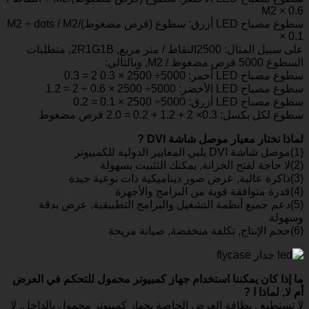
M2 × 0.6
سطوع مصباح LED أزرق: سطوع (قرص مضغوط)/M2 ÷ dots / M2
× 0.1
على سبيل المثال: 2500النقاط / متر مربع, 2R1G1B, متطلبات
السطوع 5000 قرص مضغوط / M2, وبالتالي:
سطوع مصباح LED أحمر: 5000÷ 2500 × 0.3 2 = 0.3
سطوع مصباح LED الأخضر: 5000÷ 2500 × 0.6 ÷ 2 = 1.2
سطوع مصباح LED أزرق: 5000÷ 2500 × 0.1 = 0.2
سطوع لكل بكسل: 0.3× 2 + 1.2 + 0.2 = 2.0 قرص مضغوط
لماذا نختار معيار موصل شاشة DVI ?
(1)موصل شاشة DVI يلبي المعايير الدولية للكمبيوتر
(2)لا حاجة لفتح الخزانة, يمكنك التثبيت بسهولة
(3)ذاكرة عالية, عرض صور ديناميكية ذات نوعية جيدة
(4)قدرة متوافقة قوية من البرامج والأجهزة
(5)دعم جميع أنظمة التشغيل والبرامج التطبيقية, عرض بدقة
وسهولة
(6)حجم الإنتاج, تكلفة منخفضة, صيانة مريحة
ما إذا كان يمكننا استخدام جهاز كمبيوتر محمول للتحكم في العرض
أم لا, لماذا ا ?
لا تستطيع . بطاقة العرض الخاصة بجهاز كمبيوتر محمول بالداخل, لا