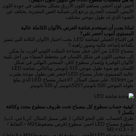
أحمر, لون أخضر, يساهم اللون الأزرق بشكل مختلف في جودة اللون
الأبيض, السبب الجذري يرجع إلى شبكية العين البشرية. يختلف عن
الضوء الذي له طول موجي مختلف.
لماذا يجب أن تستخدم شاشة العرض بالألوان الكاملة عالية
المستوى أنبوب أخضر نقي?
في الإنتاج العملي لشاشة LED, يجب اختيار الألوان الثلاثة التي تتميز
بكفاءة إضاءة عالية وصور زاهية.?
مصباح LED, من أجل جعل مساحة المثلث اللوني أقرب ما يمكن
إلى منحنى اللون في شكل اللسان في مخطط الصفاء من أجل تلبية
الألوان الوفيرة وإصدار سطوع كافٍ, المنحنى النهائي في شكل
اللسان هو ضوء طول موجي 515 نانومتر, وبالتالي, شاشة LED
عالية المستوى تختار مصباح LED أخضر نقي بطول موجة يقترب
من 515nm. على سبيل المثال, ?لاختيار مصباح LED الذي يبلغ
طوله الموجي 520 نانومتر?525نانومتر أو 530 نانومتر
كيفية حساب سطوع كل مصباح تحت ظروف
سطوع محدد وكثافة
بكسل ?
طرق الحساب على النحو التالي: ( على سبيل المثال: 2ر,1جي, 1ب)
سطوع مصباح LED أحمر: سطوع (قرص مضغوط)/M2 ÷ النقاط /
M2 × 0.3 ÷ 2
سطوع مصباح LED الأخضر: سطوع (قرص مضغوط)/M2 ÷ النقاط /