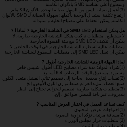
وسطوع أعلى لشاشة SMD بالألوان الكاملة.
(3)أعمال صيانة: ليس من السهل صيانة الوحدة بالألوان الكاملة,
ارتفاع تكلفة استبدال الوحدة بأكملها; سهولة الصيانة لـ SMD بالألوان
الكاملة, يمكن الحفاظ على مصباح الخلية واستبداله
هل يمكن استخدام SMD LED في الشاشة الخارجية ? لماذا ا ?
لا تستطيع . متطلبات تركيب هيكل الشاشة الخارجية صارمة, لا
يمكن أن تتكيف SMD LED مع بيئة القسوة الخارجية
متطلبات عالية لسطوع الشاشة الخارجية, في الوقت الحاضر, لا
يمكن أن تصل SMD LED إلى متطلبات السطوع للشاشة الخارجية
لماذا المهلة الزمنية للشاشة الخارجية أطول ?
(1)شراء المواد: مدة شراء مصابيح LED أطول, شيبس خاص
مستورد, يستغرق الوقت الرصاص 4-6 أسابيع
(2)تقنيات إنتاج معقدة : بحاجة إلى تصميم ثنائي الفينيل متعدد الكلور,
صنع الغطاء, ملء الغراء, ضبط توازن اللون الأبيض, إلخ
(3)متطلبات هيكلية صارمة: تصميم للخزانة, تحتاج إلى النظر
يندبروف, غير نافذ للمطر, صواعق , إلخ.
كيف تساعد العميل في اختيار العرض المناسب ?
(1)احتياجات عرض المحتوى
(2)مسافة مرئية,, تؤكد الزاوية البصرية
(3) متطلبات قرار مجلس الوزراء
(4)متطلبات بيئة التثبيت