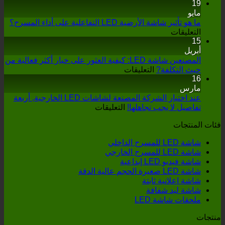
19
مايو
ما هو تأثير شاشة الأرضية LED التفاعلية على أداء المسرح؟
على
التعليقات
15
ما
أبريل
هو
تأثير
المصنعين شاشة LED: كيفية العثور على خيار أكثر فعالية من
على
حيث التكلفة?
شاشة
التعليقات
16
المصنعين
الأرضية
مارس
LED
شاشة
LED:
التفاعلية
عند اختيار الشركة المصنعة لشاشات LED الخارجية, أربعة
كيفية
على
على
تفاصيل لا يجب تجاهلها!
التعليقات
العثور
عند
أداء
فئات المنتجات
على
اختيار
المسرح؟
خيار
الشركة
مغلقة
شاشة LED للمسرح الداخلي
أكثر
المصنعة
شاشة LED للمسرح الخارجي
فعالية
لشاشات
شاشة فيديو LED إبداعية
LED
من
شاشة LED صغيرة الحجم عالية الدقة
الخارجية,
حيث
شاشة اعلانية ثابتة
أربعة
التكلفة?
شاشة ليد شفافة
تفاصيل
مغلقة
ملحقات شاشة LED
لا
يجب
منتجات
تجاهلها!