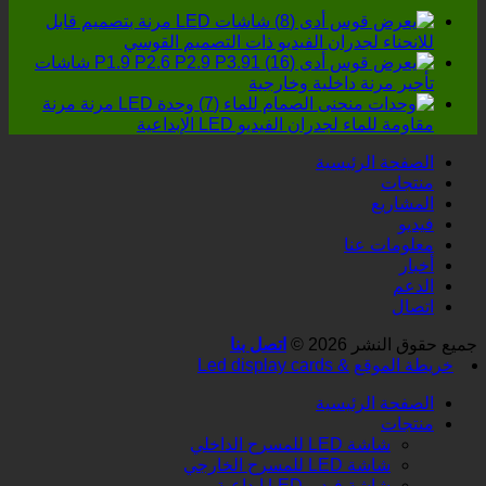
مغلقة
شاشات LED مرنة بتصميم قابل
للانحناء لجدران الفيديو ذات التصميم القوسي
P1.9 P2.6 P2.9 P3.91 شاشات
تأجير مرنة داخلية وخارجية
وحدة LED مرنة مرنة
مقاومة للماء لجدران الفيديو LED الإبداعية
الصفحة الرئيسية
منتجات
المشاريع
فيديو
معلومات عنا
أخبار
الدعم
اتصال
جميع حقوق النشر 2026 ©
اتصل بنا
خريطة الموقع
& Led display cards
الصفحة الرئيسية
منتجات
شاشة LED للمسرح الداخلي
شاشة LED للمسرح الخارجي
شاشة فيديو LED إبداعية