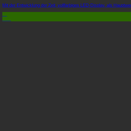
Mit der Entwicklung der Zeit, vollfarbiges LED-Display, als Hauptwerb
27
Feb.