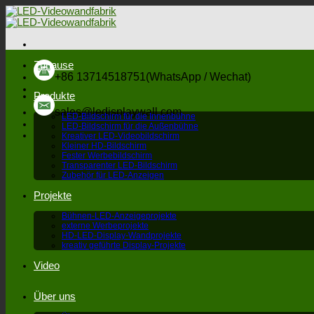
Zum
Inhalt
springen
Zuhause
+86 13714518751(WhatsApp / Wechat)
Produkte
sales@ledisplaywall.com
LED-Bildschirm für die Innenbühne
LED-Bildschirm für die Außenbühne
Kreativer LED-Videobildschirm
Kleiner HD-Bildschirm
Fester Werbebildschirm
Transparenter LED-Bildschirm
Zubehör für LED-Anzeigen
Projekte
Bühnen-LED-Anzeigeprojekte
externe Werbeprojekte
HD-LED-Display-Wandprojekte
kreativ geführte Display-Projekte
Video
Über uns