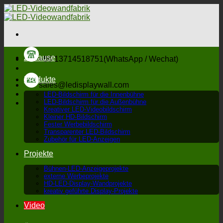
Zum
Inhalt
springen
Zuhause
+86 13714518751(WhatsApp / Wechat)
Produkte
sales@ledisplaywall.com
LED-Bildschirm für die Innenbühne
LED-Bildschirm für die Außenbühne
Kreativer LED-Videobildschirm
Kleiner HD-Bildschirm
Fester Werbebildschirm
Transparenter LED-Bildschirm
Zubehör für LED-Anzeigen
Projekte
Bühnen-LED-Anzeigeprojekte
externe Werbeprojekte
HD-LED-Display-Wandprojekte
kreativ geführte Display-Projekte
Video