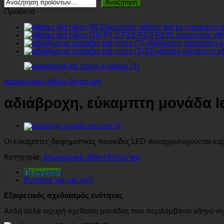
Αναζήτηση
Προϊόντα
Εύκαμπτες οθόνες led με εύκαμπτη σχ
P1.9 P2.6 P2.9 P3.91 εύκαμπτες οθ
αδιάβροχη, εύκαμπτη μο
Εξωτερική εύκαμπτη αδ
Δημιουργική οθόνη βίντεο led
αδιάβροχη, εύκαμπτη μονάδα le
Οι εύκαμπτες διαφημιστικές πινακίδες LED συναρμολογούνται κ
Κατηγορία:
Δημιουργική οθόνη βίντεο led
Περιγραφή
Ρωτήστε για μια τιμή
Εξαιρετικός σχεδιασμός ενότητας
Απλή αλλά ισχυρή σχεδίαση μονάδας που περιλαμβάνει οδηγό νερ