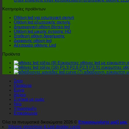
Όταν επιλέγετε έναν κατασκευαστή εξωτερικής οθόνης LED,
Κατηγορίες προϊόντων
Οθόνη led για εσωτερική σκηνή
Οθόνη led εξωτερικής σκηνής
Δημιουργική οθόνη βίντεο led
Οθόνη led μικρής έντασης HD
Σταθερή οθόνη διαφήμισης
Διαφανής οθόνη led
Αξεσουάρ οθόνης Led
Προϊόντα
Εύκαμπτες οθόνες led με εύκαμπτη σχ
P1.9 P2.6 P2.9 P3.91 εύκαμπτες οθ
αδιάβροχη, εύκαμπτη μο
Σπίτι
Προϊόντα
Εργα
βίντεο
Σχετικά με εμάς
Νέα
Υποστήριξη
Επικοινωνία
Όλα τα πνευματικά δικαιώματα 2026 ©
Επικοινωνήστε μαζί μας
Χάρτης ιστοτόπου
& Led display cards