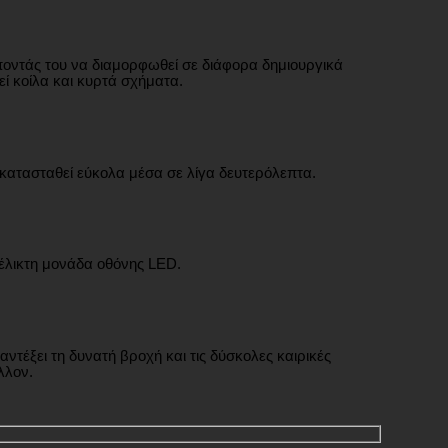
ποντάς του να διαμορφωθεί σε διάφορα δημιουργικά
ί κοίλα και κυρτά σχήματα.
κατασταθεί εύκολα μέσα σε λίγα δευτερόλεπτα.
υέλικτη μονάδα οθόνης LED.
τέξει τη δυνατή βροχή και τις δύσκολες καιρικές
λλον.