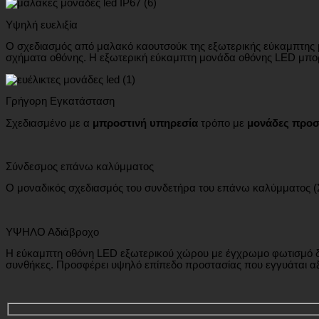
Υψηλή ευελιξία
Ο σχεδιασμός από μαλακό καουτσούκ της εξωτερικής εύκαμπτης μ
σχήματα οθόνης. Η εξωτερική εύκαμπτη μονάδα οθόνης LED μπορεί
Γρήγορη Εγκατάσταση
Σχεδιασμένο με α
μπροστινή υπηρεσία
τρόπο με
μονάδες προ
Σύνδεσμος επάνω καλύμματος
Ο μοναδικός σχεδιασμός του συνδετήρα του επάνω καλύμματος (Σ
ΥΨΗΛΟ Αδιάβροχο
Η εύκαμπτη οθόνη LED εξωτερικού χώρου με έγχρωμο φωτισμό διαθ
συνθήκες. Προσφέρει υψηλό επίπεδο προστασίας που εγγυάται αξ