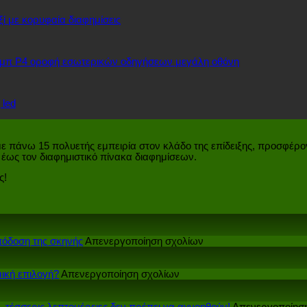
ξί με κορυφαία διαφημίσεις
κλαμπ P4 οροφή εσωτερικών οδηγήσεων μεγάλη οθόνη
 led
ε πάνω 15 πολυετής εμπειρία στον κλάδο της επίδειξης, προσφέρο
έως τον διαφημιστικό πίνακα διαφημίσεων.
ς!
επί
πόδοση της σκηνής
Απενεργοποίηση σχολίων
Τι
αντίκτυπο
επί
έχει
ική επιλογή?
Απενεργοποίηση σχολίων
Κατασκευαστές
η
οθονών
διαδραστική
LED:
οθόνη