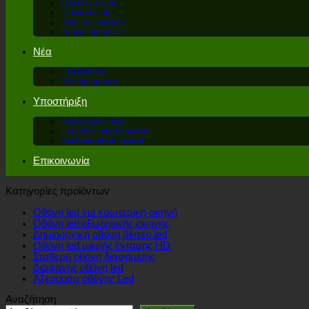
Σχετικά με εμάς
Η ιστορία μας
Βάση κατασκευής
Τιμή & Προσόντα
Νέα
Εταιρικά νέα
Νέα της αγοράς
Υποστήριξη
Συχνές ερωτήσεις
Εκπαιδευτική υπηρεσία
Διαδικτυακή υπηρεσία
Επικοινωνία
Κατηγορίες προϊόντων
Οθόνη led για εσωτερική σκηνή
Οθόνη led εξωτερικής σκηνής
Δημιουργική οθόνη βίντεο led
Οθόνη led μικρής έντασης HD
Σταθερή οθόνη διαφήμισης
Διαφανής οθόνη led
Αξεσουάρ οθόνης Led
Αναζήτηση