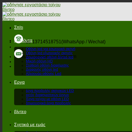
Μετάβαση
στο
περιεχόμενο
Σπίτι
Προϊόντα
+86 13714518751(WhatsApp / Wechat)
Οθόνη led για εσωτερική σκηνή
Οθόνη led εξωτερικής σκηνής
sales@ledisplaywall.com
Δημιουργική οθόνη βίντεο led
Μικρή οθόνη HD
Σταθερή οθόνη διαφήμισης
Διαφανής οθόνη led
Αξεσουάρ οθόνης Led
Εργα
έργα προβολής σκηνικών LED
εκτός διαφημιστικών έργων
Έργα τοίχου με οθόνη LED
δημιουργικά έργα προβολής
βίντεο
Σχετικά με εμάς