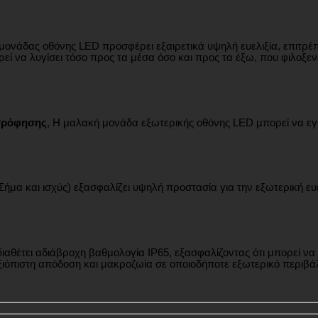
ονάδας οθόνης LED προσφέρει εξαιρετικά υψηλή ευελιξία, επιτρέ
 να λυγίσει τόσο προς τα μέσα όσο και προς τα έξω, που φιλοξενε
σρόφησης
, Η μαλακή μονάδα εξωτερικής οθόνης LED μπορεί να εγ
ήμα και ισχύς) εξασφαλίζει υψηλή προστασία για την εξωτερική ε
έτει αδιάβροχη βαθμολογία IP65, εξασφαλίζοντας ότι μπορεί να αν
ιόπιστη απόδοση και μακροζωία σε οποιοδήποτε εξωτερικό περιβά