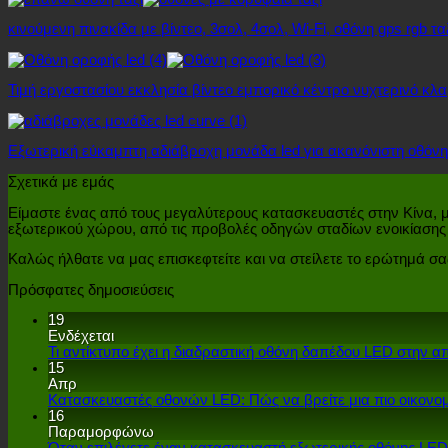
κινούμενη πινακίδα με βίντεο, 3σολ, 4σολ, Wi-Fi, οθόνη gps rgb τα
Τιμή εργοστασίου εκκλησία βίντεο εμπορικό κέντρο νυχτερινό 
Εξωτερική εύκαμπτη αδιάβροχη μονάδα led για ακανόνιστη οθόνη
Σχετικά με εμάς
Είμαστε ένας από τους μεγαλύτερους κατασκευαστές στην Κίνα, μ
εξωτερικού χώρου, από τις προβολές οδηγών σταδίων ενοικίασης 
Καλώς ήλθατε να μας επισκεφτείτε και να στείλετε το ερώτημά σα
Πρόσφατες δημοσιεύσεις
19
Ενδέχεται
Τι αντίκτυπο έχει η διαδραστική οθόνη δαπέδου LED στην α
15
Απρ
Κατασκευαστές οθονών LED: Πώς να βρείτε μια πιο οικονομ
16
Παραμορφώνω