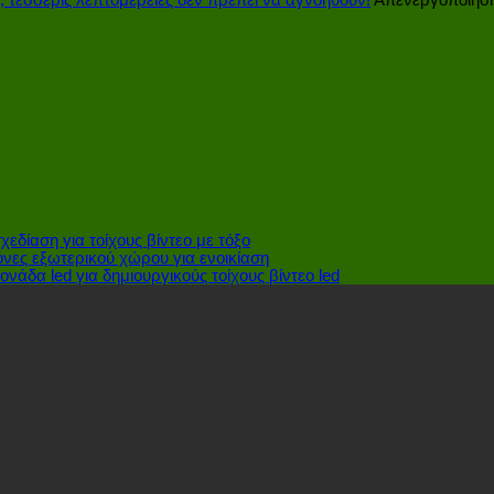
 τέσσερις λεπτομέρειες δεν πρέπει να αγνοηθούν!
Απενεργοποίησ
Πώς
δαπέδου
να
LED
βρείτε
στην
μια
απόδοση
πιο
της
οικονομική
σκηνής
επιλογή?
εδίαση για τοίχους βίντεο με τόξο
όνες εξωτερικού χώρου για ενοικίαση
νάδα led για δημιουργικούς τοίχους βίντεο led