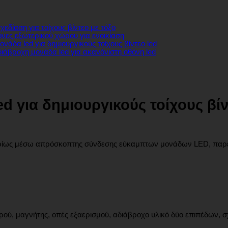
εδίαση για τοίχους βίντεο με τόξο
όνες εξωτερικού χώρου για ενοικίαση
νάδα led για δημιουργικούς τοίχους βίντεο led
ιάβροχη μονάδα led για ακανόνιστη οθόνη led
d για δημιουργικούς τοίχους βίν
υρίως μέσω απρόσκοπτης σύνδεσης εύκαμπτων μονάδων LED, παρέχο
ού, μαγνήτης, οπές εξαερισμού, αδιάβροχο υλικό δύο επιπέδων, σ