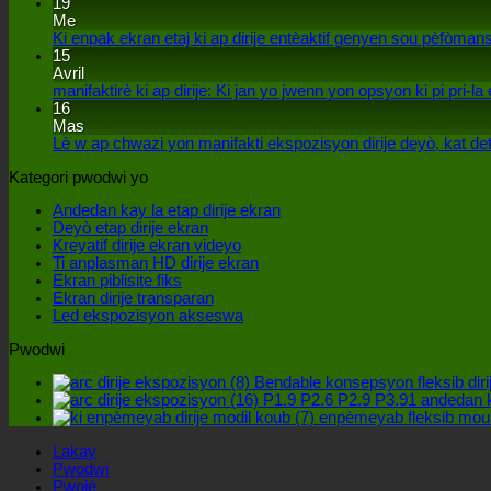
19
Me
Ki enpak ekran etaj ki ap dirije entèaktif genyen sou pèfòmans
15
Avril
manifaktirè ki ap dirije: Ki jan yo jwenn yon opsyon ki pi pri-la
16
Mas
Lè w ap chwazi yon manifakti ekspozisyon dirije deyò, kat de
Kategori pwodwi yo
Andedan kay la etap dirije ekran
Deyò etap dirije ekran
Kreyatif dirije ekran videyo
Ti anplasman HD dirije ekran
Ekran piblisite fiks
Ekran dirije transparan
Led ekspozisyon akseswa
Pwodwi
Bendable konsepsyon fleksib dir
P1.9 P2.6 P2.9 P3.91 andedan k
enpèmeyab fleksib mou di
Lakay
Pwodwi
Pwojè