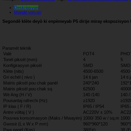
Deskripsyon
Mande yon pri
Segondè klète deyò ki enpèmeyab P5 dirije miray ekspozisyon f
Paramèt teknik
Valè
FOT4
PHO
Tonèl piksèl (mm)
4
5
Konfigirasyon piksèl
SMD
SMD
Klète (nits)
4500-6500
4500
Gri echèl ( nivo )
14 ti jan
14 ti 
Matris piksèl pou chak panèl
240*240
192*
Matris piksèl pou chak sq
62500
4000
Wè Ang (H / V)
140 /140
140 /
Pousantaj rafrechi (Hz)
≥1920
≥192
IP klas ( F / R)
IP65 / IP54
IP65 
Antre vòltaj ( V )
AC220V ± 10%
AC22
Pouvwa konsomasyon (Maks / Mwayèn)
1000/ 350 w / sq.m
1000 
Gwosè (L x W x P mm)
960*960*120
960*
Pwa panèl (Kgs)
38(Fè)
38 (F