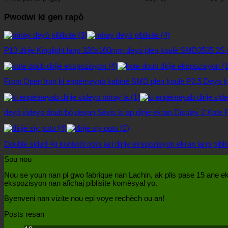
Pwodwi ki gen rapò
P10 dirije Kinglight lanp 320x160mm deyò plen koulè SMD3535 2S
Front Open Iron ki enpèmeyab kabinè SMD plen koulè P2.5 Deyò ki ap
deyò videyo doub bò devan Sèvis ki ap dirije ekran Display 2 Kote P5 
Double sided 4g kontwòl poto lari dirije ekspozisyon ekran lanp pibli
Sou nou
Nou se youn nan pi gwo fabrique nan Lachin, ak plis pase 15 ane eksp
ekspozisyon nan afichaj piblisite komèsyal yo.
Byenveni nan vizite nou epi voye rechèch ou an!
Posts resan