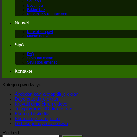
Sou nou
Istwa nou
Faktori baz
Respekte & Kalifikasyon
Nouvèl
Nouvèl konpayi
Mache nouvèl
Sipò
FAQ
Sèvis fòmasyon
Sèvis sou entènèt
Kontakte
Kategori pwodwi yo
Andedan kay la etap dirije ekran
Deyò etap dirije ekran
Kreyatif dirije ekran videyo
Ti anplasman HD dirije ekran
Ekran piblisite fiks
Ekran dirije transparan
Led ekspozisyon akseswa
Rechèch