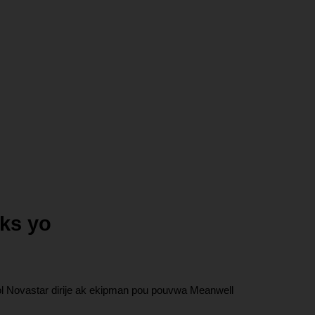
iks yo
wòl Novastar dirije ak ekipman pou pouvwa Meanwell