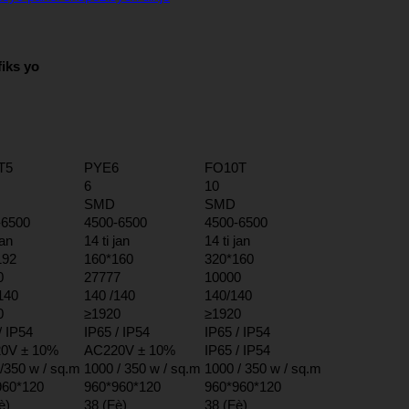
iks yo
T5
PYE6
FO10T
6
10
SMD
SMD
-6500
4500-6500
4500-6500
jan
14 ti jan
14 ti jan
192
160*160
320*160
0
27777
10000
140
140 /140
140/140
0
≥1920
≥1920
/ IP54
IP65 / IP54
IP65 / IP54
0V ± 10%
AC220V ± 10%
IP65 / IP54
/350 w / sq.m
1000 / 350 w / sq.m
1000 / 350 w / sq.m
960*120
960*960*120
960*960*120
è)
38 (Fè)
38 (Fè)