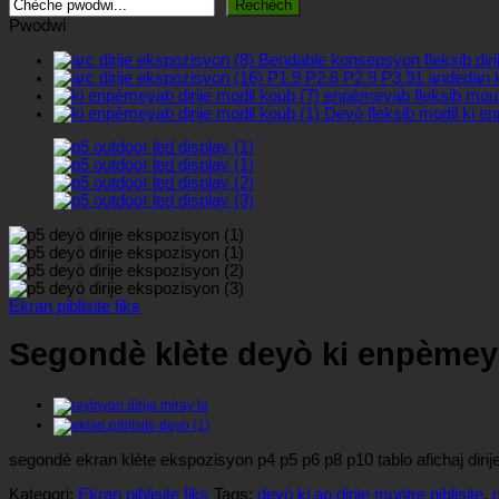
Rechèch
Pwodwi
Bendable konsepsyon fleksib dir
P1.9 P2.6 P2.9 P3.91 andedan k
enpèmeyab fleksib mou di
Deyò fleksib modil ki en
Ekran piblisite fiks
Segondè klète deyò ki enpèmeya
segondè ekran klète ekspozisyon p4 p5 p6 p8 p10 tablo afichaj diri
Kategori:
Ekran piblisite fiks
Tags:
deyò ki ap dirije montre piblisite
,