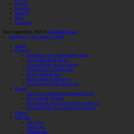
Videyo
Sou nou
Nouvèl
Sipò
Kontakte
Tout copyrights 2026 ©
Kontakte nou
Sitemap
& Led display cards
Lakay
Pwodwi
Andedan kay la etap dirije ekran
Deyò etap dirije ekran
Kreyatif dirije ekran videyo
Ti ekran HD anplasman
Ekran piblisite fiks
Ekran dirije transparan
Led ekspozisyon akseswa
Pwojè
etap ki ap dirije pwojè ekspozisyon
deyò pwojè piblisite
HD dirije ekspozisyon miray pwojè yo
kreyatif dirije ekspozisyon pwojè yo
Videyo
Sou nou
Sou nou
Istwa nou
Faktori baz