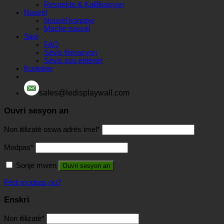
Respekte & Kalifikasyon
Nouvèl
Nouvèl konpayi
Mache nouvèl
Sipò
FAQ
Sèvis fòmasyon
Sèvis sou entènèt
Kontakte
sales@ledisplaywall.com
Ouvri sesyon an
Non itilizatè oswa adrès imel
*
Modpas
*
Sonje mwen
Ouvri sesyon an
Pèdi modpas ou?
Enskri
Non itilizatè
*