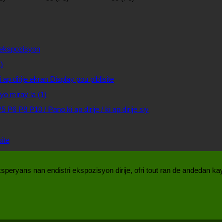
 ekspozisyon
 dirije ekran Display pou piblisite
P6 P8 P10 / Pano ki ap dirije / ki ap dirije siy
site
eryans nan endistri ekspozisyon dirije, ofri tout ran de andedan kay l