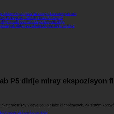
ije ekspozisyon pou mi videyo konsepsyon arc
ay la deyò arc fleksib ekran lokasyon
rije modil pou mi videyo kreyatif dirije
pèmeyab dirije pou ekspozisyon dirije iregilye
b P5 dirije miray ekspozisyon f
je eksteryè miray videyo pou piblisite ki enpèmeyab, ak sistèm kont
deyò panèl ekspozisyon dirije