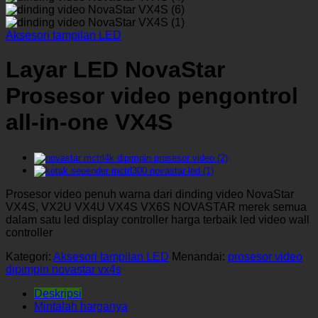
Aksesori tampilan LED
Layar LED NovaStar
Prosesor video pengontrol
all-in-one VX4S
Prosesor video penuh warna dari dinding video NovaStar
VX4S, VX2U VX4U VX4S VX6S NOVASTAR merek semua
dalam satu led display controller harga terbaik led video wall
controller
Kategori:
Aksesori tampilan LED
Menandai:
prosesor video
dipimpin novastar vx4s
Deskripsi
Mintalah harganya