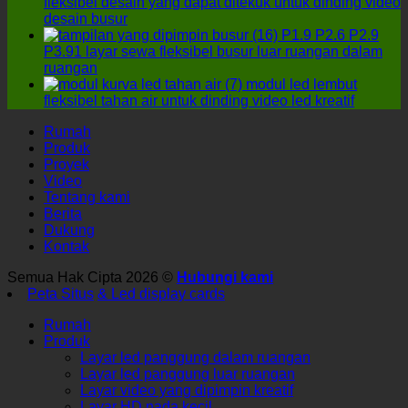
fleksibel desain yang dapat ditekuk untuk dinding video
desain busur
P1.9 P2.6 P2.9
P3.91 layar sewa fleksibel busur luar ruangan dalam
ruangan
modul led lembut
fleksibel tahan air untuk dinding video led kreatif
Rumah
Produk
Proyek
Video
Tentang kami
Berita
Dukung
Kontak
Semua Hak Cipta 2026 ©
Hubungi kami
Peta Situs
& Led display cards
Rumah
Produk
Layar led panggung dalam ruangan
Layar led panggung luar ruangan
Layar video yang dipimpin kreatif
Layar HD nada kecil