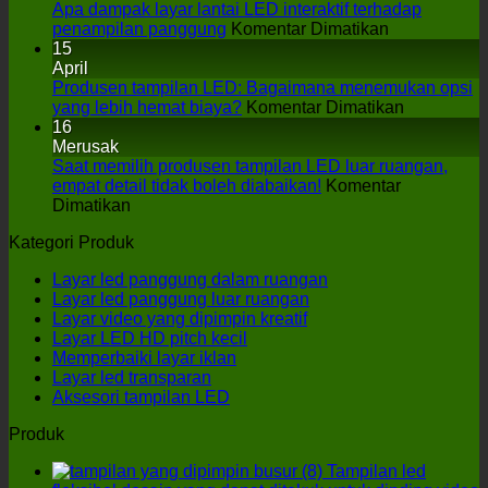
Apa dampak layar lantai LED interaktif terhadap
di
penampilan panggung
Komentar Dimatikan
Apa
15
dampak
April
layar
Produsen tampilan LED: Bagaimana menemukan opsi
lantai
di
yang lebih hemat biaya?
Komentar Dimatikan
LED
Produsen
16
interaktif
tampilan
Merusak
terhadap
LED:
Saat memilih produsen tampilan LED luar ruangan,
penampilan
Bagaiman
empat detail tidak boleh diabaikan!
Komentar
di
panggung
menemuk
Dimatikan
Saat
opsi
Kategori Produk
memilih
yang
produsen
lebih
Layar led panggung dalam ruangan
tampilan
hemat
Layar led panggung luar ruangan
LED
biaya?
Layar video yang dipimpin kreatif
luar
Layar LED HD pitch kecil
ruangan,
Memperbaiki layar iklan
empat
Layar led transparan
detail
Aksesori tampilan LED
tidak
boleh
Produk
diabaikan!
Tampilan led