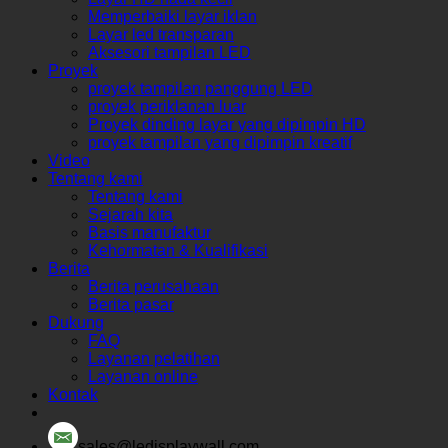
Memperbaiki layar iklan
Layar led transparan
Aksesori tampilan LED
Proyek
proyek tampilan panggung LED
proyek periklanan luar
Proyek dinding layar yang dipimpin HD
proyek tampilan yang dipimpin kreatif
Video
Tentang kami
Tentang kami
Sejarah kita
Basis manufaktur
Kehormatan & Kualifikasi
Berita
Berita perusahaan
Berita pasar
Dukung
FAQ
Layanan pelatihan
Layanan online
Kontak
sales@ledisplaywall.com