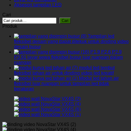
Aksesori tampilan LED
Cari
Cari
Produk
Tampilan led
fleksibel desain yang dapat ditekuk untuk dinding video
desain busur
P1.9 P2.6 P2.9
P3.91 layar sewa fleksibel busur luar ruangan dalam
ruangan
modul led lembut
fleksibel tahan air untuk dinding video led kreatif
Modul led tahan air
fleksibel luar ruangan untuk tampilan led tidak
beraturan