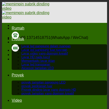
Langsung
ke
konten
Rumah
+86 13714518751(WhatsApp / WeChat)
Produk
Layar led panggung dalam ruangan
Layar led panggung luar ruangan
sales@ledisplaywall.com
Layar video yang dipimpin kreatif
Layar HD nada kecil
Memperbaiki layar iklan
Layar led transparan
Aksesori tampilan LED
Proyek
proyek tampilan panggung LED
proyek periklanan luar
Proyek dinding layar yang dipimpin HD
proyek tampilan yang dipimpin kreatif
Video