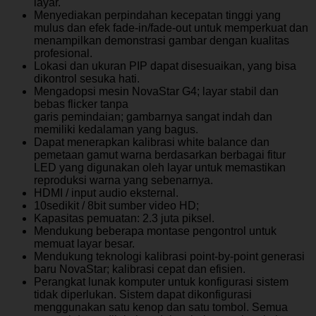
layar.
Menyediakan perpindahan kecepatan tinggi yang
mulus dan efek fade-in/fade-out untuk memperkuat dan
menampilkan demonstrasi gambar dengan kualitas
profesional.
Lokasi dan ukuran PIP dapat disesuaikan, yang bisa
dikontrol sesuka hati.
Mengadopsi mesin NovaStar G4; layar stabil dan
bebas flicker tanpa
garis pemindaian; gambarnya sangat indah dan
memiliki kedalaman yang bagus.
Dapat menerapkan kalibrasi white balance dan
pemetaan gamut warna berdasarkan berbagai fitur
LED yang digunakan oleh layar untuk memastikan
reproduksi warna yang sebenarnya.
HDMI / input audio eksternal.
10sedikit / 8bit sumber video HD;
Kapasitas pemuatan: 2.3 juta piksel.
Mendukung beberapa montase pengontrol untuk
memuat layar besar.
Mendukung teknologi kalibrasi point-by-point generasi
baru NovaStar; kalibrasi cepat dan efisien.
Perangkat lunak komputer untuk konfigurasi sistem
tidak diperlukan. Sistem dapat dikonfigurasi
menggunakan satu kenop dan satu tombol. Semua