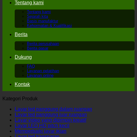
Tentang kami
Tentang kami
Sejarah kita
Basis manufaktur
Kehormatan & Kualifikasi
Berita
Berita perusahaan
Berita pasar
Dukung
FAQ
Layanan pelatihan
Layanan online
Kontak
Kategori Produk
Layar led panggung dalam ruangan
Layar led panggung luar ruangan
Layar video yang dipimpin kreatif
Layar LED HD pitch kecil
Memperbaiki layar iklan
Layar led transparan