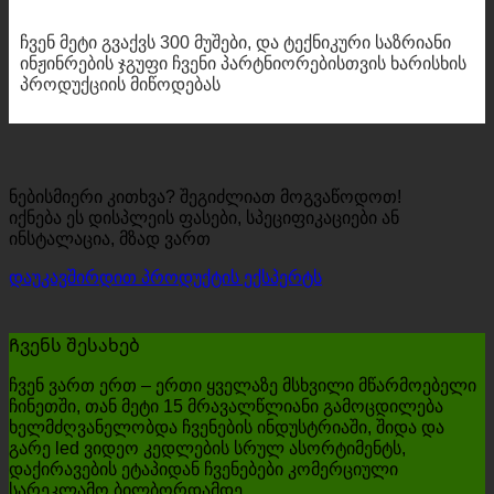
ჩვენ მეტი გვაქვს 300 მუშები, და ტექნიკური საზრიანი
ინჟინრების ჯგუფი ჩვენი პარტნიორებისთვის ხარისხის
პროდუქციის მიწოდებას
ნებისმიერი კითხვა? შეგიძლიათ მოგვაწოდოთ!
იქნება ეს დისპლეის ფასები, სპეციფიკაციები ან
ინსტალაცია, მზად ვართ
დაუკავშირდით პროდუქტის ექსპერტს
Ჩვენს შესახებ
ჩვენ ვართ ერთ – ერთი ყველაზე მსხვილი მწარმოებელი
ჩინეთში, თან მეტი 15 მრავალწლიანი გამოცდილება
ხელმძღვანელობდა ჩვენების ინდუსტრიაში, შიდა და
გარე led ვიდეო კედლების სრულ ასორტიმენტს,
დაქირავების ეტაპიდან ჩვენებები კომერციული
სარეკლამო ბილბორდამდე.