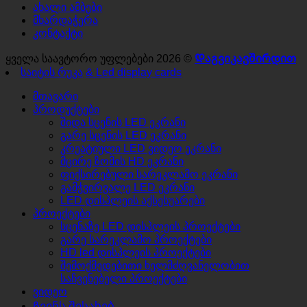
ახალი ამბები
მხარდაჭერა
კონტაქტი
ყველა საავტორო უფლებები 2026 ©
Დაგვიკავშირდით
საიტის რუკა
& Led display cards
მთავარი
პროდუქტები
შიდა სცენის LED ეკრანი
გარე სცენის LED ეკრანი
კრეატიული LED ვიდეო ეკრანი
მცირე ზომის HD ეკრანი
ფიქსირებული სარეკლამო ეკრანი
გამჭვირვალე LED ეკრანი
LED დისპლეის აქსესუარები
პროექტები
სცენაზე LED დისპლეის პროექტები
გარე სარეკლამო პროექტები
HD led დისპლეის პროექტები
შემოქმედებითი ხელმძღვანელობით
საჩვენებელი პროექტები
ვიდეო
Ჩვენს შესახებ