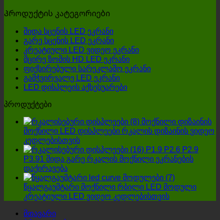
უფრო
გარე
LED
Პროდუქტის კატეგორიები
ეფექტური
დისპლეის
ვარიანტი?
შიდა სცენის LED ეკრანი
მწარმოებლის
გარე სცენის LED ეკრანი
არჩევისას,
კრეატიული LED ვიდეო ეკრანი
ოთხი
მცირე ზომის HD LED ეკრანი
დეტალი
ფიქსირებული სარეკლამო ეკრანი
არ
გამჭვირვალე LED ეკრანი
უნდა
LED დისპლეის აქსესუარები
იყოს
იგნორირებული!
პროდუქტები
მოქნილი დიზაინის
მოქნილი LED დისპლეები რკალის დიზაინის ვიდეო
კედლებისთვის
P1.9 P2.6 P2.9
P3.91 შიდა გარე რკალის მოქნილი ეკრანების
დაქირავება
წყალგაუმტარი მოქნილი რბილი LED მოდული
კრეატიული LED ვიდეო კედლებისთვის
მთავარი