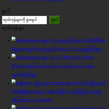
ရှာပါ
ရှာပါ
ထုတ်ကုန်များ
ကွေးညွှတ်နိုင်သော ဒီဇိုင်းဗီဒီယို
နံရံများအတွက် ကွေးညွှတ်နိုင်သော LED မျက်နှာပြင်များ
P1.9 P2.6 P2.9 P3.91
မိုးလုံလေလုံ ပြင်ပ arc ပြောင်းလွယ်ပြင်လွယ် အငှား
မျက်နှာပြင်များ
ဖန်တီးမှုဦးဆောင်
ဗီဒီယိုနံရံများအတွက် ရေစိုခံပြောင်းလွယ်ပြင်လွယ် ပျော့
ပြောင်းသော led module
ပုံမှန်မဟုတ်သော