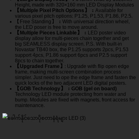
Height
,
made with 320
×160
mm LED Display Modules
【Multiple Pixel Pitch Options】
：
Available for
various pixel pitch options
: P1.25,
P1.53
,
P1.86
, P2.5.
【Free Standing】
：
With universal direction wheel
,
the LED poser is free to move around
.
【Multiple Pieces Linkable】
：
LED poster video
display allow for multi-pieces chain together and get
big SEAMLESS display screen
.
P.S
.
With built-in
Novastar TB40 box
,
the P1.25 supports 2pcs
,
P1.53
support 4pcs
,
P1.86 support 6pcs and P2.5 support
8pcs to chain together
.
【Upgraded Frame】
:
Upgrade with flip open edge
frame
,
making multi-screen combination process
simpler
.
Just need to ope the edge frame and fasten the
quick locks of the two adjacent LED digital posters
.
【GOB Technology】
：
GOB
(
gel on board
)
Technology LED module protecting from water and
bump
.
Modules are fixed with magnets
,
front access for
maintenance
.