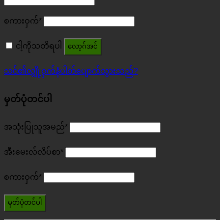
စကားဝှက်
*
ငါ့ကိုသတိရပါ
လော့ဂ်အင်
သင်၏လျှို့ဝှက်နံပါတ်ပျောက်သွားသည်?
မှတ်ပုံတင်ပါ
အသုံးပြုသူအမည်
*
အီးမေးလ်လိပ်စာ
*
စကားဝှက်
*
မှတ်ပုံတင်ပါ