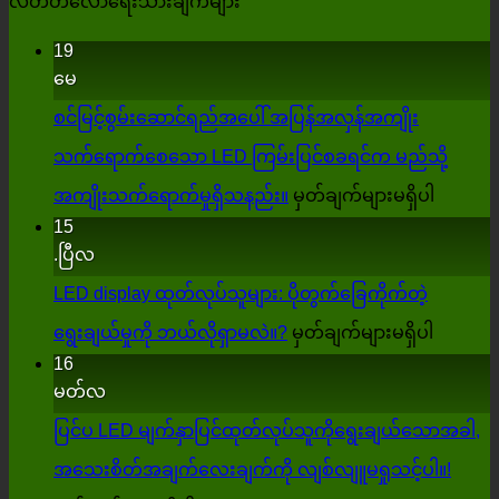
လတ်တလောရေးသားချက်များ
19
မေ
စင်မြင့်စွမ်းဆောင်ရည်အပေါ် အပြန်အလှန်အကျိုး
သက်ရောက်စေသော LED ကြမ်းပြင်စခရင်က မည်သို့
အပေါ်
အကျိုးသက်ရောက်မှုရှိသနည်း။
မှတ်ချက်များမရှိပါ
15
စင်မြင့်
.ပြီလ
စွမ်း
LED display ထုတ်လုပ်သူများ: ပိုတွက်ခြေကိုက်တဲ့
ဆောင်
အပေါ်
ရွေးချယ်မှုကို ဘယ်လိုရှာမလဲ။?
မှတ်ချက်များမရှိပါ
ရည်
LED
16
display
အပေါ်
မတ်လ
ထုတ်လုပ
အပြန်အ
ပြင်ပ LED မျက်နှာပြင်ထုတ်လုပ်သူကိုရွေးချယ်သောအခါ,
များ:
အကျိုး
အသေးစိတ်အချက်လေးချက်ကို လျစ်လျူမရှုသင့်ပါ။!
ပို