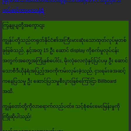
မြင့်မားသောတောက်ပသောအပြင်ဘက်ရေစိုခံ P5 သည်ပုံသေ
တပ်ဆင်ထားသောနံရံ
ကြှနျုပျတို့အကွောငျး
ကျွန်ုပ်တို့သည်တရုတ်နိုင်ငံ၏အကြီးမားဆုံးသောထုတ်လုပ်မှုတစ်
ခုဖြစ်သည်, နှင့်အတူ 15 ဦး ဆောင် display ကိုစက်မှုလုပ်ငန်း
အတွက်အတွေ့အကြုံနှစ်ပေါင်း, မိုးလုံလေလုံနှင့်ပြင်ပမှ ဦး ဆောင်
သောဗီဒီယိုနံရံအပြည့်အဝကိုကမ်းလှမ်းခဲ့သည်, ငှားရမ်းခအဆင့်
ကနေပြသမှု ဦး ဆောင်ပြသမှုစီးပွားဖြစ်ကြော်ငြာ Billboard
အထိ.
ကျွန်တော်တို့ကိုလာရောက်လည်ပတ်။ သင့်စုံစမ်းမေးမြန်းမှုကို
ကြိုဆိုပါသည်!