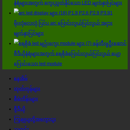
နံရံများအတွက် ကွေးညွှတ်နိုင်သော LED မျက်နှာပြင်များ
လျစ်လျူ
P1.9 P2.6 P2.9 P3.91
မ
မိုးလုံလေလုံ ပြင်ပ arc ပြောင်းလွယ်ပြင်လွယ် အငှား
ရှု
မျက်နှာပြင်များ
သင့်
ဖန်တီးမှုဦးဆောင်
ပါ။!
ဗီဒီယိုနံရံများအတွက် ရေစိုခံပြောင်းလွယ်ပြင်လွယ် ပျော့
ပြောင်းသော led module
နေအိမ်
ထုတ်ကုန်များ
စီမံကိန်းများ
ဗွီဒီယို
ကြှနျုပျတို့အကွောငျး
သတင်း