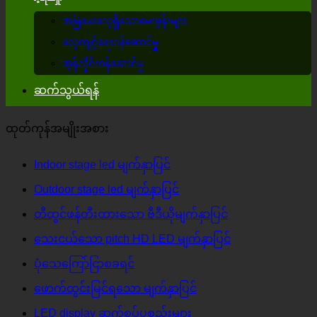
အမြဲမေးလေ့ရှိသောမေးခွန်းများ
လေ့ကျင့်ရေးဝန်ဆောင်မှု
အွန်လိုင်းဝန်ဆောင်မှု
ဆက်သွယ်ရန်
ထုတ်ကုန်အမျိုးအစား
Indoor stage led မျက်နှာပြင်
Outdoor stage led မျက်နှာပြင်
တီထွင်ဖန်တီးထားသော ဗီဒီယိုမျက်နှာပြင်
သေးငယ်သော pitch HD LED မျက်နှာပြင်
ပုံသေကြော်ငြာစခရင်
ဖောက်ထွင်းမြင်ရသော မျက်နှာပြင်
LED display ဆက်စပ်ပစ္စည်းများ