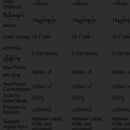
View
>1မီတာ
>2မီတာ
>3မီတာ
Distance
မီးခိုးရောင်
16နည်းနည်း
16နည်းနည်း
16နည်းန
စကေး
16.7 အမ်
16.7 အမ်
16.7 အမ
Color Variety
တောက်ပ
0-100
levels
0-100
levels
0-100
le
ညှိနှိုင်းမှု
Max.Power
360W / ㎡
360W / ㎡
360W / 
စားသုံးမှု
Ave.Power
120W / ㎡
120W / ㎡
120W / 
Consumption
Scan by
1/32၎
1/32၎
1/32၎
Drive Mode
Frequency
≥3840HZ
≥3840HZ
≥3840H
Refresh
Network cable
,
Network cable
,
Network
Support
USB,
cell
USB,
cell
USB,
cel
signal input
phonewifi
phonewifi
phonewif