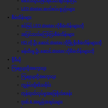
ဖောက်ထွင်းမြင်ရသော မျက်နှာပြင်
LED display ဆက်စပ်ပစ္စည်းများ
စီမံကိန်းများ
စင်မြင့် LED display ကိုစီမံကိန်းများကို
အပြင်ဘက်ကြော်ငြာစီမံကိန်းများ
HD ကို ဦး ဆောင် display ကိုမြို့ရိုးစီမံကိန်းများကို
ဖန်တီးမှု ဦး ဆောင် display ကိုစီမံကိန်းများကို
ဗွီဒီယို
ကြှနျုပျတို့အကွောငျး
ကြှနျုပျတို့အကွောငျး
ကျွန်ုပ်တို့၏သမိုင်း
ကုန်ထုတ်လုပ်မှုအခြေစိုက်စခန်း
ဂုဏ် & အရည်အချင်းများ