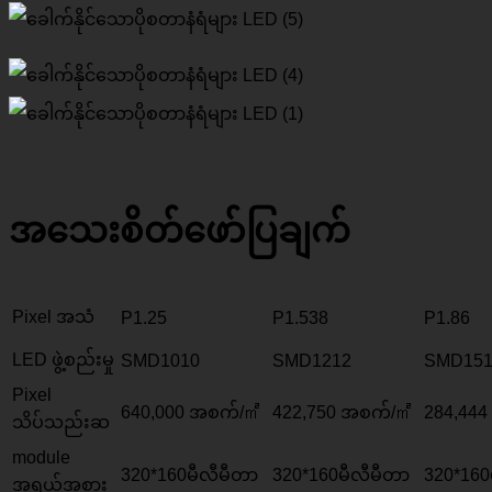
အသေးစိတ်ဖော်ပြချက်
Pixel အသံ
P1.25
P1.538
P1.86
LED ဖွဲ့စည်းမှု
SMD1010
SMD1212
SMD151
Pixel
640,000 အစက်/㎡
422,750 အစက်/㎡
284,44
သိပ်သည်းဆ
module
320*160မီလီမီတာ
320*160မီလီမီတာ
320*160
အရွယ်အစား