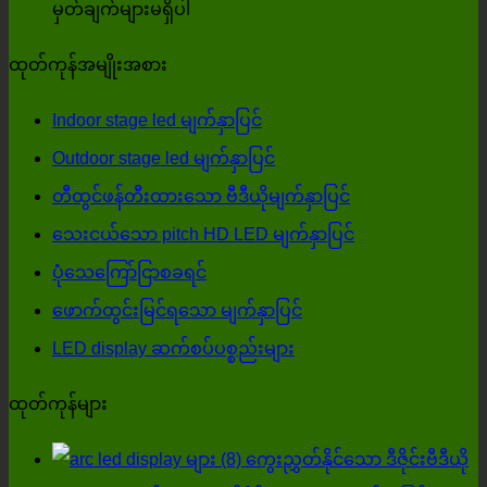
သက်ရေ
အပေါ်
မှတ်ချက်များမရှိပါ
တွက်ခြေ
စေသော
ပြင်
ထုတ်ကုန်အမျိုးအစား
တဲ့
LED
ပ
ကြမ်းပြင
ရွေးချယ်
LED
Indoor stage led မျက်နှာပြင်
စ
မျက်နှာပြင်
မှု
Outdoor stage led မျက်နှာပြင်
ခ
ထုတ်လုပ်သူ
ကို
တီထွင်ဖန်တီးထားသော ဗီဒီယိုမျက်နှာပြင်
ရင်
ကို
ဘယ်လို
သေးငယ်သော pitch HD LED မျက်နှာပြင်
က
ရွေးချယ်
ရှာ
ပုံသေကြော်ငြာစခရင်
မည်သို့
သောအခါ,
မလဲ။?
ဖောက်ထွင်းမြင်ရသော မျက်နှာပြင်
အကျိုး
အသေးစိတ်
LED display ဆက်စပ်ပစ္စည်းများ
သက်ရေ
အချက်
ထုတ်ကုန်များ
မှု
လေး
ရှိ
ချက်
ကွေးညွှတ်နိုင်သော ဒီဇိုင်းဗီဒီယို
သနည်း။
ကို