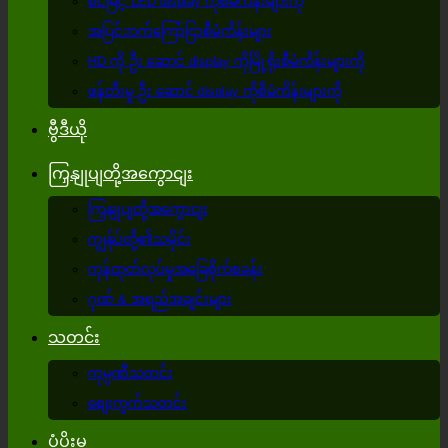
စင်မြင့် LED display ကိုစီမံကိန်းများကို
အပြင်ဘက်ကြော်ငြာစီမံကိန်းများ
HD ကို ဦး ဆောင် display ကိုမြို့ရိုးစီမံကိန်းများကို
ဖန်တီးမှု ဦး ဆောင် display ကိုစီမံကိန်းများကို
ဗွီဒီယို
ကြှနျုပျတို့အကွောငျး
ကြှနျုပျတို့အကွောငျး
ကျွန်ုပ်တို့၏သမိုင်း
ကုန်ထုတ်လုပ်မှုအခြေစိုက်စခန်း
ဂုဏ် & အရည်အချင်းများ
သတင်း
ကုမ္ပဏီသတင်း
စျေးကွက်သတင်း
ပံ့ပိုးမှု