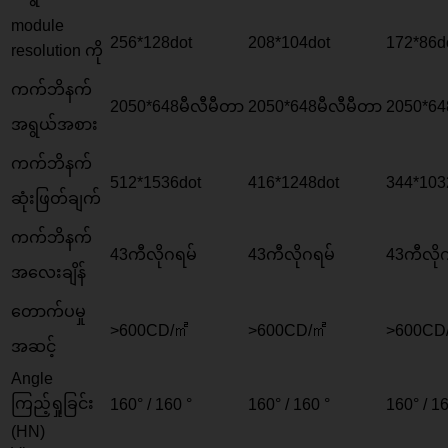
module
256*128
dot
208*104
dot
172*86
d
resolution ကို
ကက်ဘိနက်
2050*648မီလီမီတာ
2050*648မီလီမီတာ
2050*64
အရွယ်အစား
ကက်ဘိနက်
512*1536
dot
416*1248
dot
344*103
ဆုံးဖြတ်ချက်
ကက်ဘိနက်
43ကီလိုဂရမ်
43ကီလိုဂရမ်
43ကီလို
အလေးချိန်
တောက်ပမှု
>600
CD/㎡
>600
CD/㎡
>600
CD
အဆင့်
Angle
ကြည့်ရှုခြင်း
160° / 160 °
160° / 160 °
160° / 16
(HN)