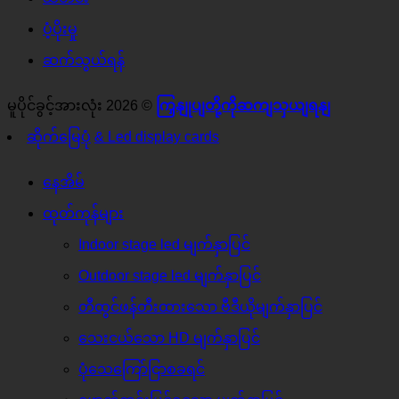
ပံ့ပိုးမှု
ဆက်သွယ်ရန်
မူပိုင်ခွင့်အားလုံး 2026 ©
ကြှနျုပျတို့ကိုဆကျသှယျရနျ
ဆိုက်မြေပုံ
& Led display cards
နေအိမ်
ထုတ်ကုန်များ
Indoor stage led မျက်နှာပြင်
Outdoor stage led မျက်နှာပြင်
တီထွင်ဖန်တီးထားသော ဗီဒီယိုမျက်နှာပြင်
သေးငယ်သော HD မျက်နှာပြင်
ပုံသေကြော်ငြာစခရင်