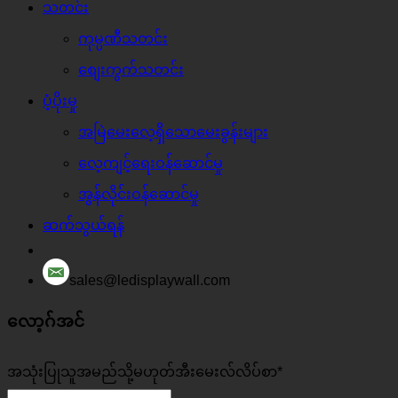
သတင်း
ကုမ္ပဏီသတင်း
စျေးကွက်သတင်း
ပံ့ပိုးမှု
အမြဲမေးလေ့ရှိသောမေးခွန်းများ
လေ့ကျင့်ရေးဝန်ဆောင်မှု
အွန်လိုင်းဝန်ဆောင်မှု
ဆက်သွယ်ရန်
sales@ledisplaywall.com
လော့ဂ်အင်
အသုံးပြုသူအမည်သို့မဟုတ်အီးမေးလ်လိပ်စာ
*