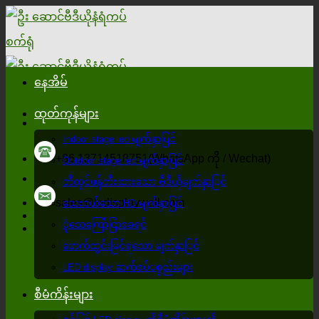
အကြောင်းအရာ
Skip
နေအိမ်
ထုတ်ကုန်များ
Indoor stage led မျက်နှာပြင်
+86 13714518751(WhatsApp ကို / Wechat)
Outdoor stage led မျက်နှာပြင်
တီထွင်ဖန်တီးထားသော ဗီဒီယိုမျက်နှာပြင်
sales@ledisplaywall.com
သေးငယ်သော HD မျက်နှာပြင်
ပုံသေကြော်ငြာစခရင်
ဖောက်ထွင်းမြင်ရသော မျက်နှာပြင်
LED display ဆက်စပ်ပစ္စည်းများ
စီမံကိန်းများ