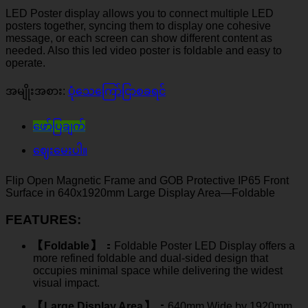
LED Poster display allows you to connect multiple LED
posters together
,
syncing them to display one cohesive
message
,
or each screen can show different content as
needed
.
Also this led video poster is foldable and easy to
operate
.
အမျိုးအစား:
ပုံသေကြော်ငြာစခရင်
ဖော်ပြချက်
ဈေးမေးပါ။
Flip Open Magnetic Frame and GOB Protective IP65 Front
Surface in 640x1920mm Large Display Area
—
Foldable
FEATURES
:
【Foldable】
：
Foldable Poster LED Display offers a
more refined foldable and dual-sided design that
occupies minimal space while delivering the widest
visual impact
.
【Large Display Area】
：640
mm Wide by 1920mm