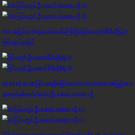
P10 အပြင်ဘက်တွင်လမ်းပေါ်ကြော်ငြာခြင်းအတွက်ဗီဒီယိုပြသ
ခြင်းမျက်နှာပြင်
p3 p4 p5 p6 p8 ပြင်ပရေစိုခံမြင့်မားသော resolution အပြည့်အ ၀
အရောင်နှစ်ဖက်ပါသော ဦး ဆောင် display ကို