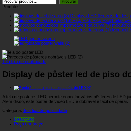
Procurar
Produtos
Displays LED flexíveis de desig
P1.9 P2.6 P2.9 P3.91 telas de a
módulo de
Módulo LE
Tela fixa de publicidade
Display de pôster led de piso d
A tela de pôsteres LED permite conectar vários pôsteres de LED j
Além disso, este pôster de vídeo LED é dobrável e fácil de operar.
Categoria:
Tela fixa de publicidade
Descrição
Peça um preço