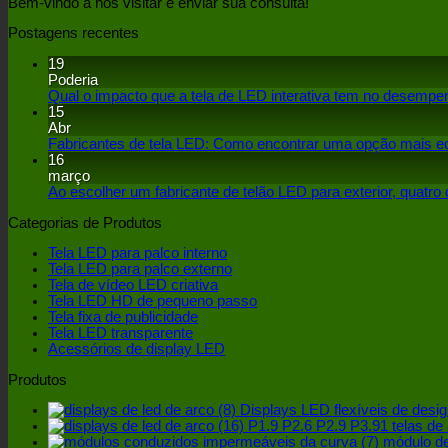
Bem-vindo a nos visitar e enviar sua consulta!
Postagens recentes
19
Poderia
Qual o impacto que a tela de LED interativa tem no desempe
15
Abr
Fabricantes de tela LED: Como encontrar uma opção mais 
16
março
Ao escolher um fabricante de telão LED para exterior, quatro
Categorias de Produtos
Tela LED para palco interno
Tela LED para palco externo
Tela de vídeo LED criativa
Tela LED HD de pequeno passo
Tela fixa de publicidade
Tela LED transparente
Acessórios de display LED
Produtos
Displays LED flexíveis de desig
P1.9 P2.6 P2.9 P3.91 telas de a
módulo de