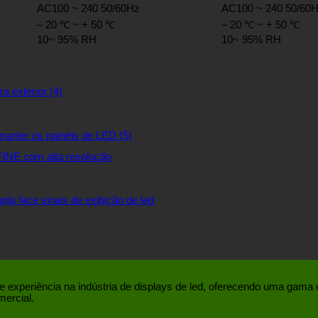
AC100 ~ 240 50/60Hz
AC100 ~ 240 50/60
– 20 ℃ ~ + 50 ℃
– 20 ℃ ~ + 50 ℃
10~ 95% RH
10~ 95% RH
E com alta resolução
pla face sinais de exibição de led
xperiência na indústria de displays de led, oferecendo uma gama c
mercial.