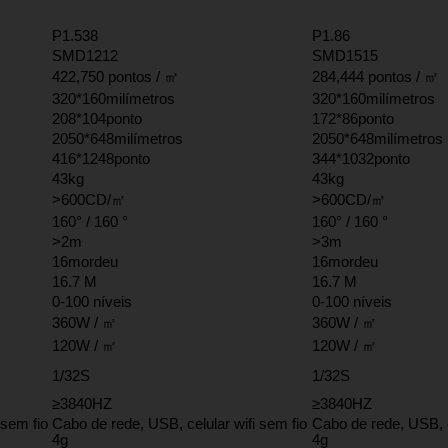
P1.538
P1.86
SMD1212
SMD1515
422,750 pontos / ㎡
284,444 pontos / ㎡
320*160milímetros
320*160milímetros
208*104ponto
172*86ponto
2050*648milímetros
2050*648milímetros
416*1248ponto
344*1032ponto
43kg
43kg
>600CD/㎡
>600CD/㎡
160° / 160 °
160° / 160 °
>2m
>3m
16mordeu
16mordeu
16.7 M
16.7 M
0-100 níveis
0-100 níveis
360W / ㎡
360W / ㎡
120W / ㎡
120W / ㎡
1/32S
1/32S
≥3840HZ
≥3840HZ
 sem fio
Cabo de rede, USB, celular wifi sem fio
Cabo de rede, USB, c
4g
4g