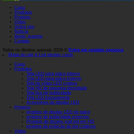
Casa
Produtos
Projetos
Vídeo
Sobre nós
Notícia
Apoio, suporte
Contato
Todos os direitos autorais 2026 ©
Entre em contato conosco
Mapa do site
& Led display cards
Casa
Produtos
Tela LED para palco interno
Tela LED para palco externo
Tela de vídeo LED criativa
Tela HD de pequena densidade
Tela fixa de publicidade
Tela LED transparente
Acessórios de display LED
Projetos
projetos de display LED de palco
projetos de publicidade externos
Projetos de display wall led em HD
projetos de exibição de led criativos
Vídeo