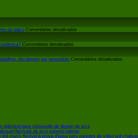
em
nho do palco
Comentários desativados
Qual
o
em
impacto
econômica?
Comentários desativados
Fabricantes
que
de
a
tela
tela
em
 detalhes não devem ser ignorados!
Comentários desativados
LED:
de
Ao
Como
LED
escolhe
encontrar
interativa
um
uma
tem
fabrican
opção
no
de
mais
desempenho
telão
econômica?
do
LED
palco
para
exterior,
quatro
detalhe
não
devem
n dobrável para videowalls de design de arco
ser
luguel flexíveis de arco externo interno
ignorad
 led macio flexível à prova d'água para paredes de vídeo led criativa