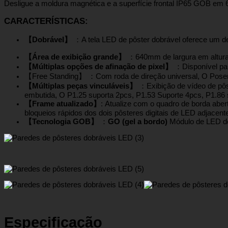
Desligue a moldura magnética e a superfície frontal IP65 GOB e
CARACTERÍSTICAS
:
【Dobrável】
：A tela LED de pôster dobrável oferece um de
【Área de exibição grande】
：640mm de largura em altura
【Múltiplas opções de afinação de pixel】
：Disponível para
【Free Standing】 ：Com roda de direção universal, O Poser 
【Múltiplas peças vinculáveis】
：Exibição de vídeo de pôs
embutida, O P1.25 suporta 2pcs, P1.53 Suporte 4pcs, P1.86 
【Frame atualizado】
: Atualize com o quadro de borda aber
bloqueios rápidos dos dois pôsteres digitais de LED adjacent
【Tecnologia GOB】
：
GO (gel a bordo)
Módulo de LED de 
Especificação