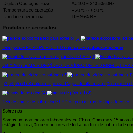
Digite a Operação Power
AC100 ~ 240 50/60Hz
Temperatura de operação
– 20 ℃ ~ + 50 ℃
Umidade operacional
10~ 95% RH
Produtos relacionados
Tela grande P5 P6 P8 P10 LED outdoor de publicidade externa
750X250mm MAIS DE VÍDEO DE VÍDEO DE LED FINEL ULTRA FIN
p3 p4 p5 p6 p8 outdoor à prova d 'água de alta resolução colorida du
Tela de abajur de publicidade LED de polo de rua de dupla face 4g
Sobre nós
Somos um dos maiores fabricantes da China, Com mais 15 anos de e
estágio de locação de monitores de led a outdoor de publicidade co