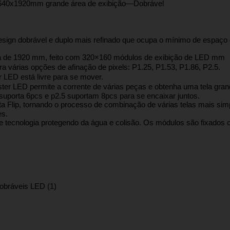
m 640x1920mm grande área de exibição—Dobrável
sign dobrável e duplo mais refinado que ocupa o mínimo de espaço e
 de 1920 mm, feito com 320×160 módulos de exibição de LED mm
 várias opções de afinação de pixels: P1.25, P1.53, P1.86, P2.5.
LED está livre para se mover.
ter LED permite a corrente de várias peças e obtenha uma tela gra
suporta 6pcs e p2.5 suportam 8pcs para se encaixar juntos.
ta Flip, tornando o processo de combinação de várias telas mais sim
es.
tecnologia protegendo da água e colisão. Os módulos são fixados 