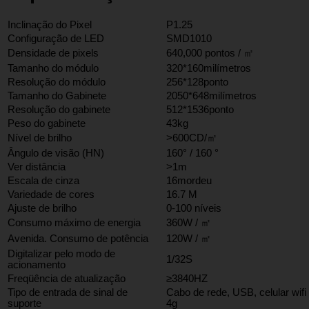
Inclinação do Pixel
P1.25
Configuração de LED
SMD1010
Densidade de pixels
640,000 pontos / ㎡
Tamanho do módulo
320*160milímetros
Resolução do módulo
256*128ponto
Tamanho do Gabinete
2050*648milímetros
Resolução do gabinete
512*1536ponto
Peso do gabinete
43kg
Nível de brilho
>600CD/㎡
Ângulo de visão (HN)
160° / 160 °
Ver distância
>1m
Escala de cinza
16mordeu
Variedade de cores
16.7 M
Ajuste de brilho
0-100 níveis
Consumo máximo de energia
360W / ㎡
Avenida. Consumo de potência
120W / ㎡
Digitalizar pelo modo de
1/32S
acionamento
Freqüência de atualização
≥3840HZ
Tipo de entrada de sinal de
Cabo de rede, USB, celular wifi
suporte
4g