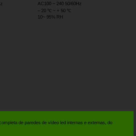
Hz
AC100 ~ 240 50/60Hz
– 20 ℃ ~ + 50 ℃
10~ 95% RH
ompleta de paredes de vídeo led internas e externas, do