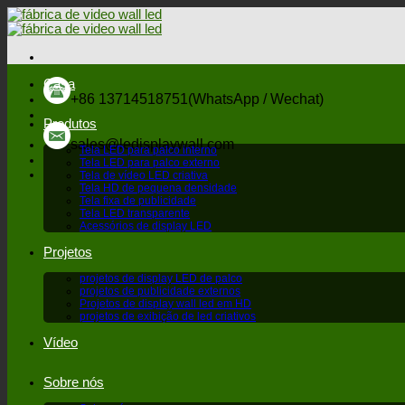
Ir
para
o
conteúdo
Casa
+86 13714518751(WhatsApp / Wechat)
Produtos
sales@ledisplaywall.com
Tela LED para palco interno
Tela LED para palco externo
Tela de vídeo LED criativa
Tela HD de pequena densidade
Tela fixa de publicidade
Tela LED transparente
Acessórios de display LED
Projetos
projetos de display LED de palco
projetos de publicidade externos
Projetos de display wall led em HD
projetos de exibição de led criativos
Vídeo
Sobre nós