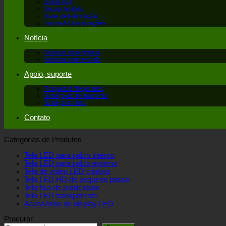
Sobre nós
Nossa história
Base de fabricação
Honra & Qualificações
Notícia
Notícias da empresa
Notícias do mercado
Apoio, suporte
Perguntas frequentes
Serviço de treinamento
Serviço on-line
Contato
Categorias de Produtos
Tela LED para palco interno
Tela LED para palco externo
Tela de vídeo LED criativa
Tela LED HD de pequeno passo
Tela fixa de publicidade
Tela LED transparente
Acessórios de display LED
Procurar