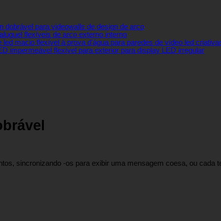
n dobrável para videowalls de design de arco
luguel flexíveis de arco externo interno
 led macio flexível à prova d'água para paredes de vídeo led criativa
D impermeável flexível para exterior para display LED irregular
obrável
untos, sincronizando -os para exibir uma mensagem coesa, ou cada t