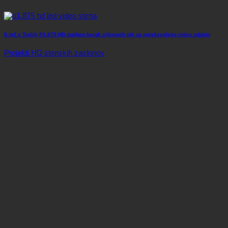
8 m2 v Turčiji P1.875 HD majhen korak slikovnih pik za oglaševalsko video oddajo
Projekti HD stenskih zaslonov