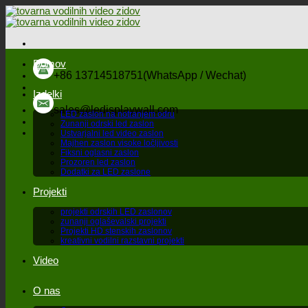
Preskoči
na
vsebino
Domov
+86 13714518751(WhatsApp / Wechat)
Izdelki
sales@ledisplaywall.com
LED zaslon na notranjem odru
Zunanji odrski led zaslon
Ustvarjalni led video zaslon
Majhen zaslon visoke ločljivosti
Fiksni oglasni zaslon
Prozoren led zaslon
Dodatki za LED zaslone
Projekti
projekti odrskih LED zaslonov
zunanji oglaševalski projekti
Projekti HD stenskih zaslonov
kreativni vodilni razstavni projekti
Video
O nas