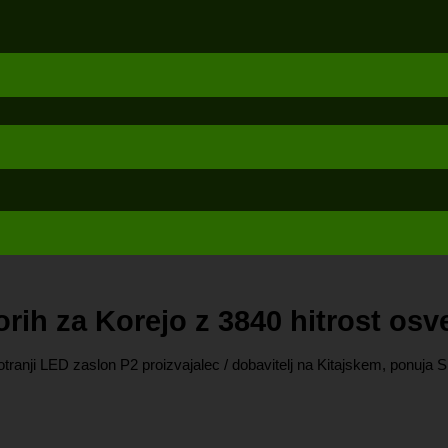
orih za Korejo z 3840 hitrost os
tranji LED zaslon P2 proizvajalec / dobavitelj na Kitajskem, ponuj