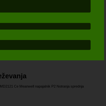
veževanja
a SMD2121 Ce Meanwell napajalnik P2 Notranja sprednja