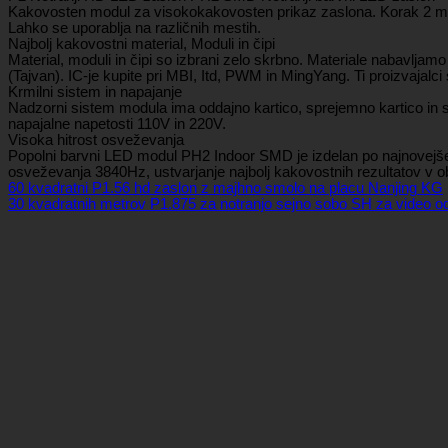
Kakovosten modul za visokokakovosten prikaz zaslona. Korak 2 mm sli
Lahko se uporablja na različnih mestih.
Najbolj kakovostni material, Moduli in čipi
Material, moduli in čipi so izbrani zelo skrbno. Materiale nabavljam
(Tajvan). IC-je kupite pri MBI, Itd, PWM in MingYang. Ti proizvajalci 
Krmilni sistem in napajanje
Nadzorni sistem modula ima oddajno kartico, sprejemno kartico in sp
napajalne napetosti 110V in 220V.
Visoka hitrost osveževanja
Popolni barvni LED modul PH2 Indoor SMD je izdelan po najnovejšem
osveževanja 3840Hz, ustvarjanje najbolj kakovostnih rezultatov v obl
60 kvadratni P1.56 hd zaslon z majhno smolo na placu Nanjing KG
30 kvadratnih metrov P1.875 za notranjo sejno sobo SH za video o