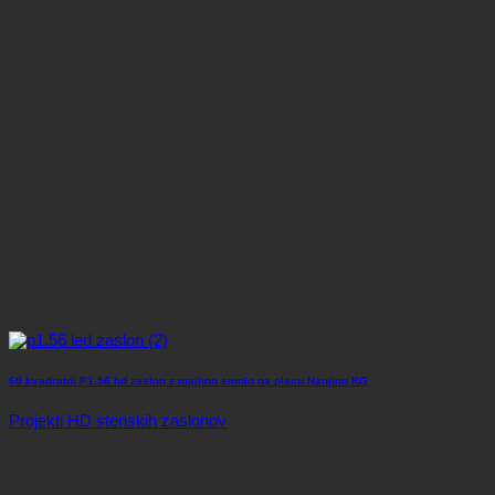
60 kvadratni P1.56 hd zaslon z majhno smolo na placu Nanjing KG
Projekti HD stenskih zaslonov