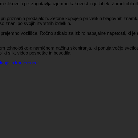
kovnih pik zagotavlja izjemno kakovost in je lahek. Zaradi občutljiv
o pri priznanih prodajalcih. Žetone kupujejo pri velikih blagovnih znam
so znani po svojih izvrstnih izdelkih.
rejemno vozlišče. Ročno stikalo za izbiro napajalne napetosti, ki je 
 tehnološko-dinamičnem načinu skeniranja, ki ponuja večjo svetlost 
iki slik, video posnetke in besedila.
ddaje in konference