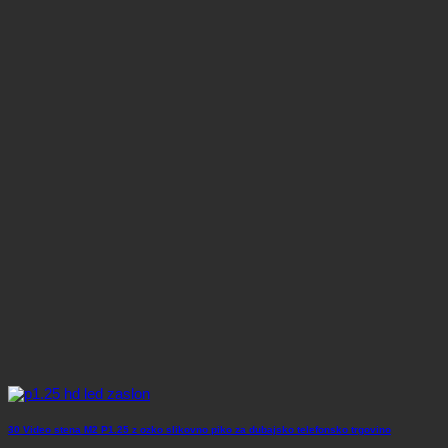
30 Video stena M2 P1.25 z ozko slikovno piko za dubajsko telefonsko trgovino