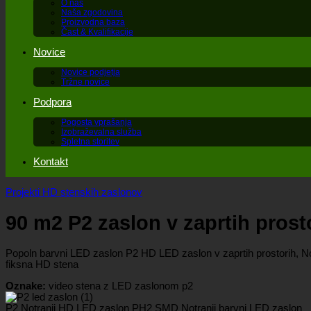
O nas
Naša zgodovina
Proizvodna baza
Čast & Kvalifikacije
Novice
Novice podjetja
Tržne novice
Podpora
Pogosta vprašanja
Izobraževalna služba
Spletna storitev
Kontakt
Projekti HD stenskih zaslonov
90 m2 P2 zaslon v zaprtih prost
Popoln barvni LED zaslon P2 HD LED zaslon v zaprtih prostorih, No
fiksna HD stena
Oznake:
video stena z LED zaslonom p2
P2 Notranji HD LED zaslon PH2 SMD Notranji barvni LED zaslon