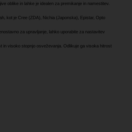
e oblike in lahke je idealen za premikanje in namestitev.
kah, kot je Cree (ZDA), Nichia (Japonska), Epistar, Opto
enostavno za upravljanje, lahko uporabite za nastavitev
in visoko stopnjo osveževanja. Odlikuje ga visoka hitrost