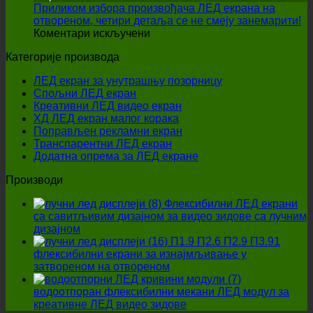
дисплеја:
има
Приликом избора произвођача ЛЕД екрана на
Како
на
отвореном, четири детаља се не смеју занемарити!
на
пронаћи
перфо
Коментари искључени
Приликом
исплативи
на
Категорије производа
избора
опцију?
сцени
произвођача
ЛЕД екран за унутрашњу позорницу
ЛЕД
Спољни ЛЕД екран
екрана
Креативни ЛЕД видео екран
на
ХД ЛЕД екран малог корака
отвореном,
Поправљен рекламни екран
четири
Транспарентни ЛЕД екран
детаља
Додатна опрема за ЛЕД екране
се
не
Производи
смеју
занемарити!
Флексибилни ЛЕД екрани
са савитљивим дизајном за видео зидове са лучним
дизајном
П1.9 П2.6 П2.9 П3.91
флексибилни екрани за изнајмљивање у
затвореном на отвореном
водоотпоран флексибилни мекани ЛЕД модул за
креативне ЛЕД видео зидове