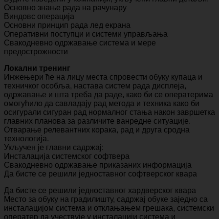
Основно знање рада на рачунару
Виндовс операција
Основни принцип рада лед екрана
Оперативни поступци и системи управљања
Свакодневно одржавање система и мере
предострожности
Локални тренинг
Инжењери ће на лицу места спровести обуку купаца и
техничког особља, настава систем рада дисплеја,
одржавање и шта треба да раде, како би се оператерима
омогућило да савладају рад метода и техника како би
осигурали сигуран рад нормалног стања након завршетка
главних планова за различите ванредне ситуације.
Отварање релевантних корака, рад и друга сродна
технологија.
Укључен је главни садржај:
Инсталација системског софтвера
Свакодневно одржавање приказаних информација
Да бисте се решили једноставног софтверског квара
Да бисте се решили једноставног хардверског квара
Место за обуку на градилишту, садржај обуке заједно са
инсталацијом система и отклањањем грешака, системски
оператер да учествује у инсталацији система и