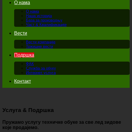
О нама
О нама
Наша историја
База за производњу
Част & Квалификације
Вести
Вести компаније
Тржишне вести
Подршка
ФАК
Служба за обуку
Интернет услуга
Контакт
Услуга & Подршка
Пружамо услугу техничке обуке за све лед зидове
које продајемо.