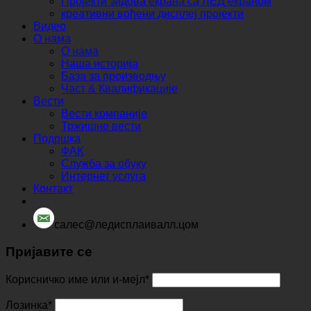
Пројекти зидова екрана са ЛЕД екраном
креативни вођени дисплеј пројекти
Видео
О нама
О нама
Наша историја
База за производњу
Част & Квалификације
Вести
Вести компаније
Тржишне вести
Подршка
ФАК
Служба за обуку
Интернет услуга
Контакт
салес@ледисплаивалл.цом
Пријавите се
Корисничко име или и-мејл
*
Лозинка
*