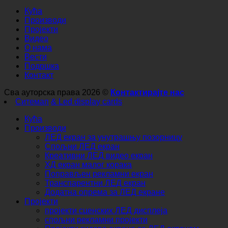
Кућа
Производи
Пројекти
Видео
О нама
Вести
Подршка
Контакт
Сва ауторска права 2026 ©
Контактирајте нас
Ситемап
& Led display cards
Кућа
Производи
ЛЕД екран за унутрашњу позорницу
Спољни ЛЕД екран
Креативни ЛЕД видео екран
ХД екран малог корака
Поправљен рекламни екран
Транспарентни ЛЕД екран
Додатна опрема за ЛЕД екране
Пројекти
пројекти сценских ЛЕД дисплеја
спољни рекламни пројекти