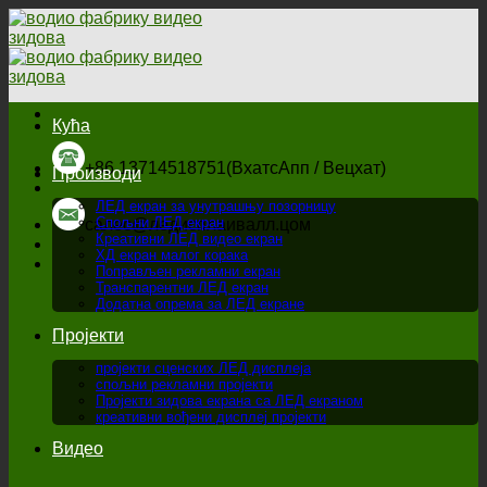
Пређи
на
садржај
Кућа
+86 13714518751(ВхатсАпп / Вецхат)
Производи
ЛЕД екран за унутрашњу позорницу
Спољни ЛЕД екран
салес@ледисплаивалл.цом
Креативни ЛЕД видео екран
ХД екран малог корака
Поправљен рекламни екран
Транспарентни ЛЕД екран
Додатна опрема за ЛЕД екране
Пројекти
пројекти сценских ЛЕД дисплеја
спољни рекламни пројекти
Пројекти зидова екрана са ЛЕД екраном
креативни вођени дисплеј пројекти
Видео