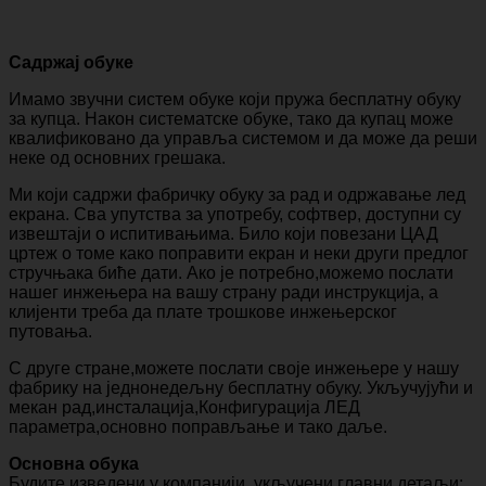
Садржај обуке
Имамо звучни систем обуке који пружа бесплатну обуку
за купца. Након систематске обуке, тако да купац може
квалификовано да управља системом и да може да реши
неке од основних грешака.
Ми који садржи фабричку обуку за рад и одржавање лед
екрана. Сва упутства за употребу, софтвер, доступни су
извештаји о испитивањима. Било који повезани ЦАД
цртеж о томе како поправити екран и неки други предлог
стручњака биће дати. Ако је потребно,можемо послати
нашег инжењера на вашу страну ради инструкција, а
клијенти треба да плате трошкове инжењерског
путовања.
С друге стране,можете послати своје инжењере у нашу
фабрику на једнонедељну бесплатну обуку. Укључујући и
мекан рад,инсталација,Конфигурација ЛЕД
параметра,основно поправљање и тако даље.
Основна обука
Будите изведени у компанији, укључени главни детаљи: