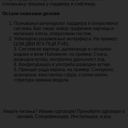
отклањању грешака у хардверу и софтверу.
Остали повезани делови
Познавање рачунарског хардвера и оперативног
система. Као такав: избор графичких картица и
матичних плоча, оперативни систем.
Уобичајено разумевање интерфејса. На пример:
ЦОМ ДВИ ВГА ПЦИ РЈ45.
3. Системске картице, далеководи и сигнални
водови и везе Напомене. на пример: Снага,
разводна кутија, контролна удаљеност итд.
4. Конфигурација и употреба разводне кутије.
5. Принцип рада екрана. на пример: Синхроно,
асинхрони, константна струја, стални напон,
структура ормана модула.
Имајте питања? Имамо одговоре! Пронађите одговоре о
ценама, Спецификације, Инсталација, и још