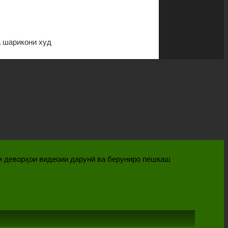
а шарикони худ
аи деворҳои видеоии дарунӣ ва беруниро пешкаш