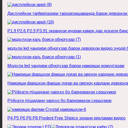
Дисплейҳои тағйирпазири тарҳрезишаванда барои деворҳои
P1.9 P2.6 P2.9 P3.91 экранҳои иҷораи камон дар дохили бин
модули led чандири обногузар барои деворҳои видео эҷодӣ
Модули led чандири обногузар барои намоиши номунтазам
Намоиши фаршҳои фарши лоғар ва овезон кардани деворҳо
Рӯйхати пӯшидани чархҳо бо барномаҳои сершумор
P4 P5 P6 P6 P8 Predent Free Shipice экрани рекламаи видео