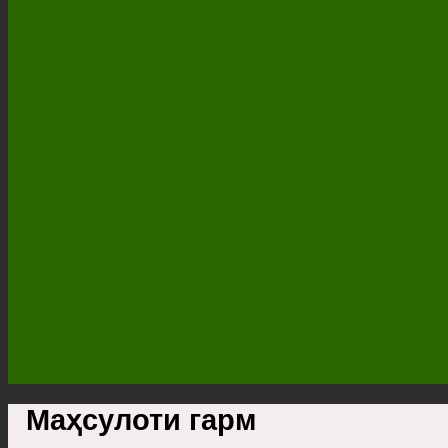
Маҳсулоти гарм