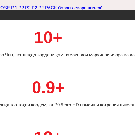
E P.1 P2 P2 P2 P2 PACK барои девори видеоӣ
10+
ар Чин, пешниҳод кардани ҳам намоишҳои марҳилаи иҷора ва ҳа
0.9+
диҳанда таҳия кардем, ки P0.9mm HD намоиши қатронии пиксел