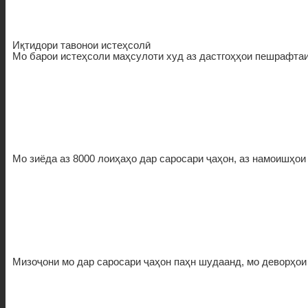
Иқтидори тавонои истеҳсолӣ
Мо барои истеҳсоли маҳсулоти худ аз дастгоҳҳои пешрафтаи
Мо зиёда аз 8000 лоиҳаҳо дар саросари ҷаҳон, аз намоишҳои
Мизоҷони мо дар саросари ҷаҳон паҳн шудаанд, мо деворҳои