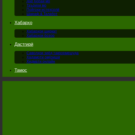
Дар бораи мо
Таърихи мо
Пойгоҳи истеҳсолӣ
Шараф & Талабот
Хабарҳо
Хабарҳои ширкат
Хабарҳои бозор
Дастгирӣ
Саволҳои зиёд такрормешуда
Хадамоти омӯзишӣ
Хидмати онлайн
Тамос