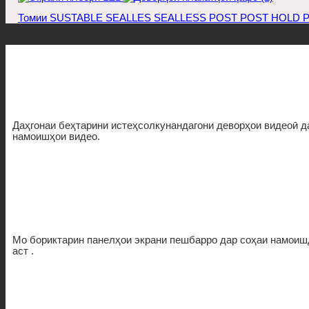
Томии SUSTABLE SEALLES SEALLESS POST POST HOLD POS
Даҳгонаи беҳтарини истеҳсолкунандагони деворҳои видеоӣ д
намоишҳои видео.
Мо бориктарин панелҳои экрани пешбарро дар соҳаи намоиш
аст .