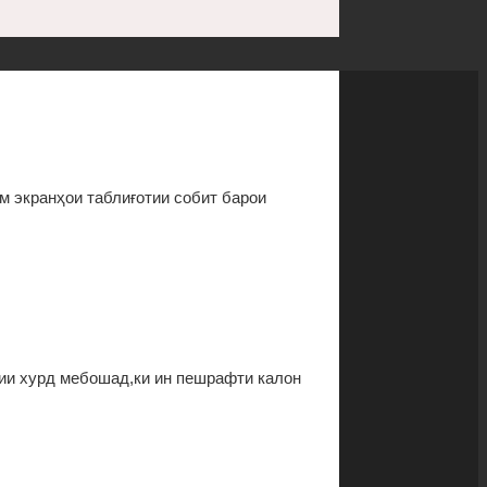
м экранҳои таблиғотии собит барои
ии хурд мебошад,ки ин пешрафти калон