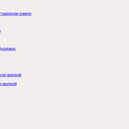
 тарроҳии камон
о
 бурданд
и видеоӣ