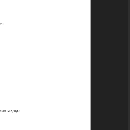
ст.
минтақаҳо.