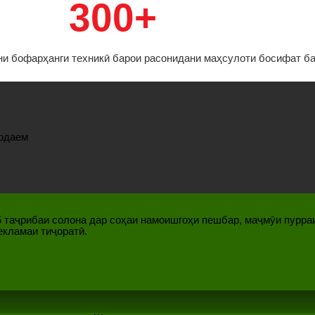
300+
они бофарҳанги техникӣ барои расонидани маҳсулоти босифат б
модаем
15 таҷрибаи солона дар соҳаи намоишгоҳи пешбар, маҷмӯи пурр
екламаи тиҷоратӣ.