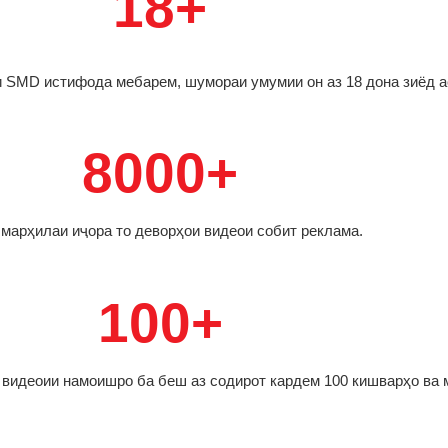
18+
 SMD истифода мебарем, шумораи умумии он аз 18 дона зиёд а
8000+
 марҳилаи иҷора то деворҳои видеои собит реклама.
100+
 видеоии намоишро ба беш аз содирот кардем 100 кишварҳо ва 