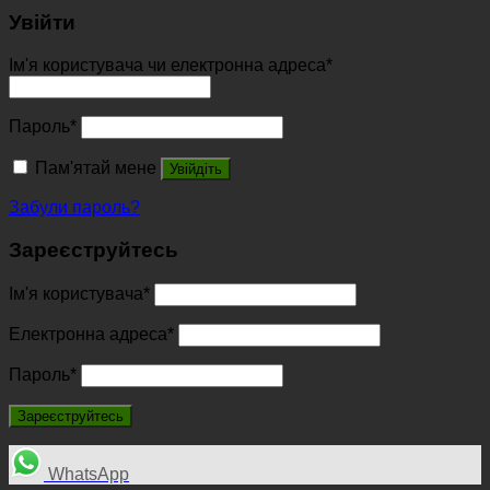
Увійти
Ім'я користувача чи електронна адреса
*
Пароль
*
Пам'ятай мене
Увійдіть
Забули пароль?
Зареєструйтесь
Ім'я користувача
*
Електронна адреса
*
Пароль
*
Зареєструйтесь
WhatsApp