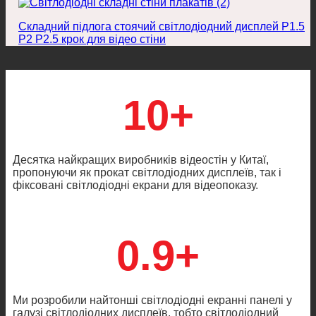
Складний підлога стоячий світлодіодний дисплей P1.5
P2 P2.5 крок для відео стіни
10+
Десятка найкращих виробників відеостін у Китаї,
пропонуючи як прокат світлодіодних дисплеїв, так і
фіксовані світлодіодні екрани для відеопоказу.
0.9+
Ми розробили найтонші світлодіодні екранні панелі у
галузі світлодіодних дисплеїв, тобто світлодіодний