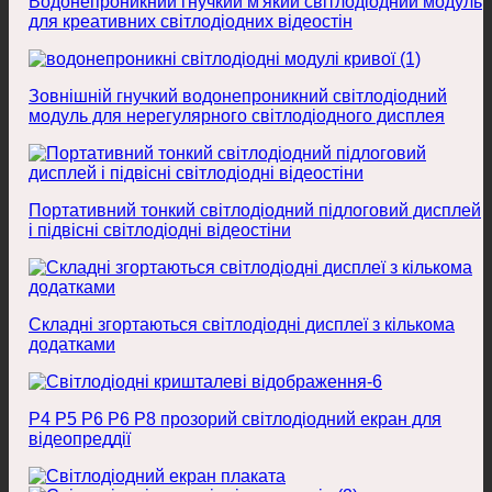
Водонепроникний гнучкий м'який світлодіодний модуль
для креативних світлодіодних відеостін
Зовнішній гнучкий водонепроникний світлодіодний
модуль для нерегулярного світлодіодного дисплея
Портативний тонкий світлодіодний підлоговий дисплей
і підвісні світлодіодні відеостіни
Складні згортаються світлодіодні дисплеї з кількома
додатками
P4 P5 P6 P6 P8 прозорий світлодіодний екран для
відеопреддії