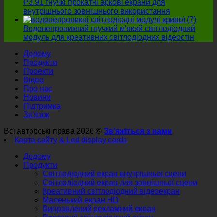
P3.91 гнучкі прокатні аркові екрани для
внутрішнього зовнішнього використання
Водонепроникний гнучкий м'який світлодіодний
модуль для креативних світлодіодних відеостін
Додому
Продукти
Проекти
Відео
Про нас
Новини
Підтримка
Зв'язок
Всі авторські права 2026 ©
Зв'яжіться з нами
Карта сайту
& Led display cards
Додому
Продукти
Світлодіодний екран внутрішньої сцени
Світлодіодний екран для зовнішньої сцени
Креативний світлодіодний відеоекран
Маленький екран HD
Виправлений рекламний екран