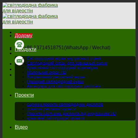
Перейти
до
змісту
Додому
+86 13714518751(WhatsApp / Wechat)
Продукти
Світлодіодний екран внутрішньої сцени
Світлодіодний екран для зовнішньої сцени
sales@ledisplaywall.com
Креативний світлодіодний відеоекран
Маленький екран HD
Виправлений рекламний екран
Прозорий світлодіодний екран
Аксесуари для світлодіодних дисплеїв
Проекти
сценічні проекти світлодіодних дисплеїв
зовнішні рекламні проекти
Проекти настінних дисплеїв під керуванням HD
креативні світлодіодні проекти
Відео