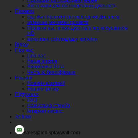
Прозорий світлодіодний екран
Аксесуари для світлодіодних дисплеїв
Проекти
сценічні проекти світлодіодних дисплеїв
зовнішні рекламні проекти
Проекти настінних дисплеїв під керуванням
HD
креативні світлодіодні проекти
Відео
Про нас
Про нас
Наша історія
Виробнича база
Честь & Кваліфікація
Новини
Новини компанії
Новини ринку
Підтримка
FAQ
Навчальна служба
Інтернет-сервіс
Зв'язок
sales@ledisplaywall.com