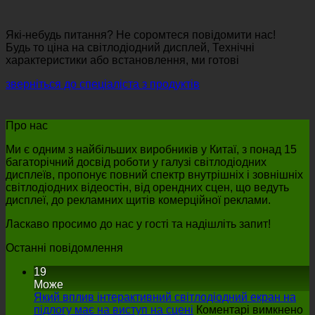
Які-небудь питання? Не соромтеся повідомити нас!
Будь то ціна на світлодіодний дисплей, Технічні
характеристики або встановлення, ми готові
зверніться до спеціаліста з продуктів
Про нас
Ми є одним з найбільших виробників у Китаї, з понад 15
багаторічний досвід роботи у галузі світлодіодних
дисплеїв, пропонує повний спектр внутрішніх і зовнішніх
світлодіодних відеостін, від орендних сцен, що ведуть
дисплеї, до рекламних щитів комерційної реклами.
Ласкаво просимо до нас у гості та надішліть запит!
Останні повідомлення
19
Може
Який вплив інтерактивний світлодіодний екран на
на
підлогу має на виступ на сцені
Коментарі вимкнено