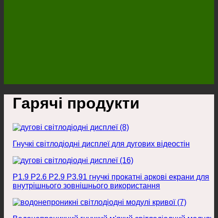
Гарячі продукти
Гнучкі світлодіодні дисплеї для дугових відеостін
P1.9 P2.6 P2.9 P3.91 гнучкі прокатні аркові екрани для
внутрішнього зовнішнього використання