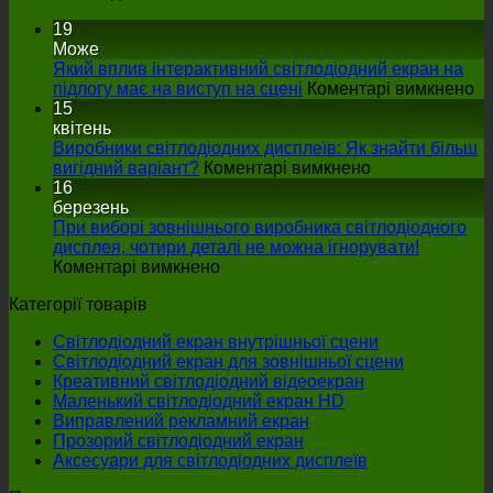
19
Може
Який вплив інтерактивний світлодіодний екран на
на
підлогу має на виступ на сцені
Коментарі вимкнено
Я
15
вп
квітень
ін
Виробники світлодіодних дисплеїв: Як знайти більш
на
св
вигідний варіант?
Коментарі вимкнено
Виробники
ек
16
світлодіодних
на
березень
дисплеїв:
пі
При виборі зовнішнього виробника світлодіодного
Як
м
дисплея, чотири деталі не можна ігнорувати!
на
знайти
на
Коментарі вимкнено
При
більш
ви
Категорії товарів
виборі
вигідний
на
зовнішнього
варіант?
сц
Світлодіодний екран внутрішньої сцени
виробника
Світлодіодний екран для зовнішньої сцени
світлодіодного
Креативний світлодіодний відеоекран
дисплея,
Маленький світлодіодний екран HD
чотири
Виправлений рекламний екран
деталі
Прозорий світлодіодний екран
не
Аксесуари для світлодіодних дисплеїв
можна
ігнорувати!