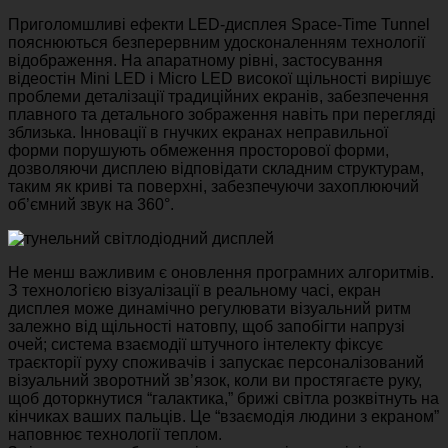
Приголомшливі ефекти LED-дисплея Space-Time Tunnel
пояснюються безперервним удосконаленням технології
відображення. На апаратному рівні, застосування
відеостін Mini LED і Micro LED високої щільності вирішує
проблеми деталізації традиційних екранів, забезпечення
плавного та детального зображення навіть при перегляді
зблизька. Інновації в гнучких екранах неправильної
форми порушують обмеження просторової форми,
дозволяючи дисплею відповідати складним структурам,
таким як криві та поверхні, забезпечуючи захоплюючий
об’ємний звук на 360°.
Не менш важливим є оновлення програмних алгоритмів.
З технологією візуалізації в реальному часі, екран
дисплея може динамічно регулювати візуальний ритм
залежно від щільності натовпу, щоб запобігти напрузі
очей; система взаємодії штучного інтелекту фіксує
траєкторії руху споживачів і запускає персоналізований
візуальний зворотний зв’язок, коли ви простягаєте руку,
щоб доторкнутися “галактика,” брижі світла розквітнуть на
кінчиках ваших пальців. Це “взаємодія людини з екраном”
наповнює технології теплом.