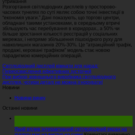
утримання
Розгортання світлодіодних дисплеїв у просторово-
часових тунелях по суті являє собою точні інвестиції в
“економія уваги.” Дані показують, що торгові центри,
обладнані такими установками, в середньому втричі
збільшують час перебування в коридорах., a 50% чи
більше зростання кількості реєстрацій у соціальних
мережах, і непряме збільшення пішохідного руху для
навколишніх магазинів 20%-30%. Це “атракційний трафік,
продажі, керовані трафіком” модель стає новою
парадигмою комерційних операцій.
Світлодіодний дисплей кімнати для нарад:
Переосмислення ефективних зустрічей
При виборі зовнішнього виробника світлодіодного
дисплея, чотири деталі не можна ігнорувати!
Новини
Новини ринку
Останні новини
19
Може
Який вплив інтерактивний світлодіодний екран на
на
підлогу має на виступ на сцені
Коментарі вимкнено