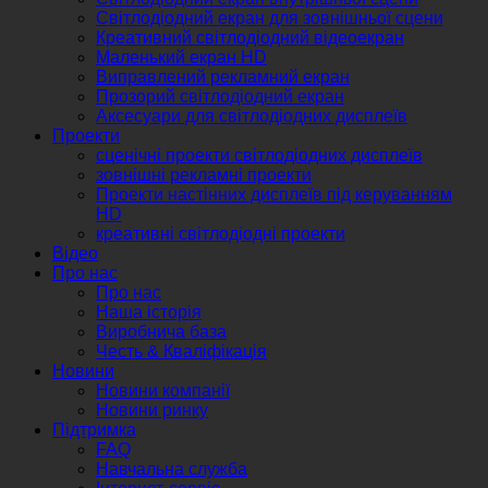
Світлодіодний екран для зовнішньої сцени
Креативний світлодіодний відеоекран
Маленький екран HD
Виправлений рекламний екран
Прозорий світлодіодний екран
Аксесуари для світлодіодних дисплеїв
Проекти
сценічні проекти світлодіодних дисплеїв
зовнішні рекламні проекти
Проекти настінних дисплеїв під керуванням
HD
креативні світлодіодні проекти
Відео
Про нас
Про нас
Наша історія
Виробнича база
Честь & Кваліфікація
Новини
Новини компанії
Новини ринку
Підтримка
FAQ
Навчальна служба