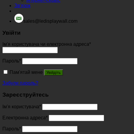
Інтернет-сервіс
Зв'язок
sales@ledisplaywall.com
Увійти
Ім'я користувача чи електронна адреса
*
Пароль
*
Пам'ятай мене
Увійдіть
Забули пароль?
Зареєструйтесь
Ім'я користувача
*
Електронна адреса
*
Пароль
*