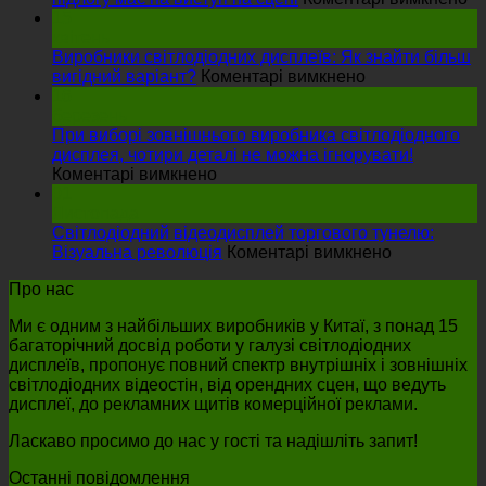
Я
15
вп
квітень
ін
Виробники світлодіодних дисплеїв: Як знайти більш
на
св
вигідний варіант?
Коментарі вимкнено
Виробники
ек
16
світлодіодних
на
березень
дисплеїв:
пі
При виборі зовнішнього виробника світлодіодного
Як
м
дисплея, чотири деталі не можна ігнорувати!
на
знайти
на
Коментарі вимкнено
При
більш
ви
01
виборі
вигідний
на
Листопада
зовнішнього
варіант?
сц
Світлодіодний відеодисплей торгового тунелю:
виробника
на
Візуальна революція
Коментарі вимкнено
світлодіодного
Світлодіод
Про нас
дисплея,
відеодиспл
чотири
торгового
Ми є одним з найбільших виробників у Китаї, з понад 15
деталі
тунелю:
багаторічний досвід роботи у галузі світлодіодних
не
Візуальна
дисплеїв, пропонує повний спектр внутрішніх і зовнішніх
можна
революція
світлодіодних відеостін, від орендних сцен, що ведуть
ігнорувати!
дисплеї, до рекламних щитів комерційної реклами.
Ласкаво просимо до нас у гості та надішліть запит!
Останні повідомлення