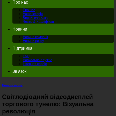
Про нас
Про нас
Наша історія
Виробнича база
Честь & Кваліфікація
Новини
Новини компанії
Новини ринку
Підтримка
FAQ
Навчальна служба
Інтернет-сервіс
Зв'язок
Новини ринку
Світлодіодний відеодисплей
торгового тунелю: Візуальна
революція