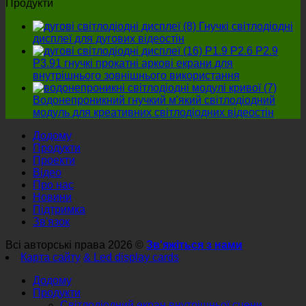
Продукти
Гнучкі світлодіодні
дисплеї для дугових відеостін
P1.9 P2.6 P2.9
P3.91 гнучкі прокатні аркові екрани для
внутрішнього зовнішнього використання
Водонепроникний гнучкий м'який світлодіодний
модуль для креативних світлодіодних відеостін
Додому
Продукти
Проекти
Відео
Про нас
Новини
Підтримка
Зв'язок
Всі авторські права 2026 ©
Зв'яжіться з нами
Карта сайту
& Led display cards
Додому
Продукти
Світлодіодний екран внутрішньої сцени