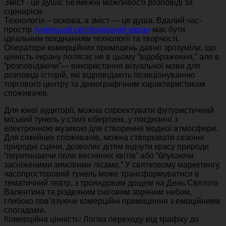
Зміст - це душа: безмежні можливості розповіді за
сценарієм
Технологія – основа, а зміст — це душа. Вдалий час-
простір
тунельний світлодіодний екран
має бути
ідеальним поєднанням технології та творчості.
Оператори комерційних приміщень давно зрозуміли, що
цінність екрану полягає не в цьому “відображення,” але в
“розповідаючи”— використання візуальної мови для
розповіді історій, які відповідають позиціонуванню
торгового центру та демографічним характеристикам
споживачів.
Для юної аудиторії, можна спроектувати футуристичний
міський тунель у стилі кіберпанк, у поєднанні з
електронною музикою для створення модної атмосфери.
Для сімейних споживачів, можна створювати сезонні
природні сцени, дозволяє дітям відчути красу природи
“перетинаючи поля весняних квітів” або “блукаючи
засніженими зимовими лісами.” У святковому маркетингу,
часопросторовий тунель може трансформуватися в
тематичний театр, з трояндовим дощем на День Святого
Валентина та різдвяним сніговим зоряним небом,
глибоко пов’язуючи комерційні приміщення з емоційними
спогадами.
Комерційна цінність: Логіка переходу від трафіку до