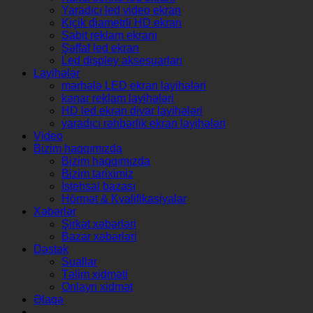
Yaradıcı led video ekran
Kiçik diametrli HD ekran
Sabit reklam ekranı
Şəffaf led ekran
Led displey aksesuarları
Layihələr
mərhələ LED ekran layihələri
kənar reklam layihələri
HD led ekran divar layihələri
yaradıcı rəhbərlik ekran layihələri
Video
Bizim haqqımızda
Bizim haqqımızda
Bizim tariximiz
İstehsal bazası
Hörmət & Kvalifikasiyalar
Xəbərlər
Şirkət xəbərləri
Bazar xəbərləri
Dəstək
Suallar
Təlim xidməti
Onlayn xidmət
Əlaqə