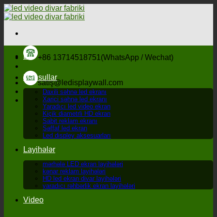
Məzmuna
keçin
Ev
+86 13714518751(WhatsApp / Wechat)
Məhsullar
satış@ledisplaywall.com
Daxili səhnə led ekranı
Xarici səhnə led ekranı
Yaradıcı led video ekran
Kiçik diametrli HD ekran
Sabit reklam ekranı
Şəffaf led ekran
Led displey aksesuarları
Layihələr
mərhələ LED ekran layihələri
kənar reklam layihələri
HD led ekran divar layihələri
yaradıcı rəhbərlik ekran layihələri
Video