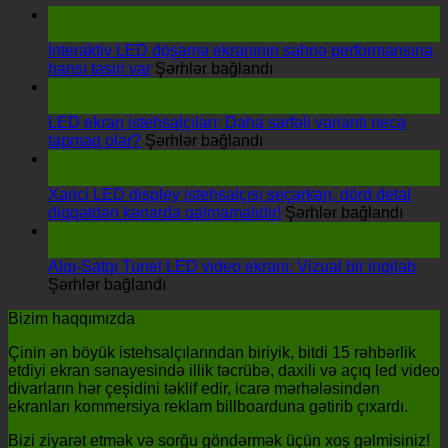
19
Bilər
İnteraktiv LED döşəmə ekranının səhnə performansına
haqqında
hansı təsiri var
Şərhlər bağlandı
İnteraktiv
15
LED
Aprel
döşəmə
LED ekran istehsalçıları: Daha sərfəli variantı necə
haqqında
ekranının
tapmaq olar?
Şərhlər bağlandı
LED
səhnə
16
ekran
performansına
mart
istehsalçıları:
hansı
Xarici LED displey istehsalçısı seçərkən, dörd detal
Daha
təsiri
haqqı
diqqətdən kənarda qalmamalıdır!
Şərhlər bağlandı
sərfəli
var
Xarici
01
variantı
LED
noyabr
necə
disple
Alqı-Satqı Tunel LED video ekranı: Vizual bir inqilab
haqqında
tapmaq
istehs
Şərhlər bağlandı
Alqı-
olar?
seçərk
Bizim haqqımızda
Satqı
dörd
Tunel
detal
Çinin ən böyük istehsalçılarından biriyik, bitdi 15 rəhbərlik
LED
diqqə
etdiyi ekran sənayesində illik təcrübə, daxili və açıq led video
video
kənar
divarların hər çeşidini təklif edir, icarə mərhələsindən
ekranı:
qalmam
ekranları kommersiya reklam billboarduna gətirib çıxardı.
Vizual
bir
Bizi ziyarət etmək və sorğu göndərmək üçün xoş gəlmisiniz!
inqilab