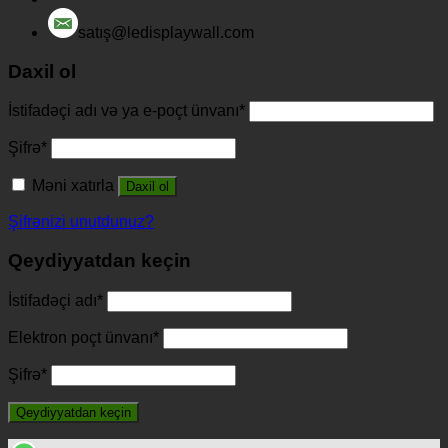
satış@ledisplaywall.com
Daxil ol
İstifadəçi adı və ya e-poçt ünvanı
*
Şifrə
*
Məni xatırla
Daxil ol
Şifrənizi unutdunuz?
Qeydiyyatdan keçin
İstifadəçi adı
*
Elektron poçt ünvanı
*
Şifrə
*
Qeydiyyatdan keçin