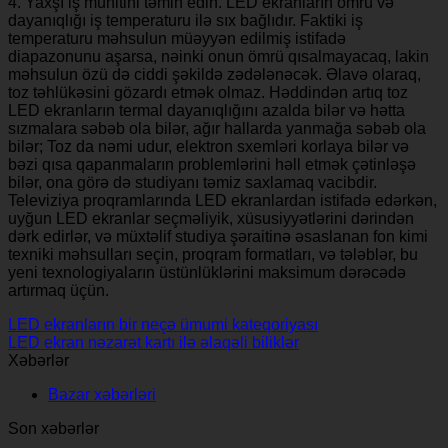
4. Yaxşı iş mühitini təmin edin. LED ekranların ömrü və
dayanıqlığı iş temperaturu ilə sıx bağlıdır. Faktiki iş
temperaturu məhsulun müəyyən edilmiş istifadə
diapazonunu aşarsa, nəinki onun ömrü qısalmayacaq, lakin
məhsulun özü də ciddi şəkildə zədələnəcək. Əlavə olaraq,
toz təhlükəsini gözardı etmək olmaz. Həddindən artıq toz
LED ekranların termal dayanıqlığını azalda bilər və hətta
sızmalara səbəb ola bilər, ağır hallarda yanmağa səbəb ola
bilər; Toz da nəmi udur, elektron sxemləri korlaya bilər və
bəzi qısa qapanmaların problemlərini həll etmək çətinləşə
bilər, ona görə də studiyanı təmiz saxlamaq vacibdir.
Televiziya proqramlarında LED ekranlardan istifadə edərkən,
uyğun LED ekranlar seçməliyik, xüsusiyyətlərini dərindən
dərk edirlər, və müxtəlif studiya şəraitinə əsaslanan fon kimi
texniki məhsulları seçin, proqram formatları, və tələblər, bu
yeni texnologiyaların üstünlüklərini maksimum dərəcədə
artırmaq üçün.
LED ekranların bir neçə ümumi kateqoriyası
LED ekran nəzarət kartı ilə əlaqəli biliklər
Xəbərlər
Bazar xəbərləri
Son xəbərlər