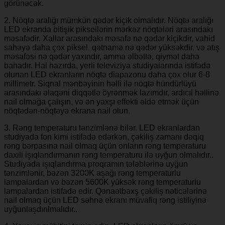
görünəcək.
2. Nöqtə aralığı mümkün qədər kiçik olmalıdır. Nöqtə aralığı
LED ekranda bitişik piksellərin mərkəz nöqtələri arasındakı
məsafədir. Xallar arasındakı məsafə nə qədər kiçikdir, vahid
sahəyə daha çox piksel, qətnamə nə qədər yüksəkdir, və atış
məsafəsi nə qədər yaxındır, amma əlbəttə, qiymət daha
bahadır. Hal hazırda, yerli televiziya studiyalarında istifadə
olunan LED ekranların nöqtə diapazonu daha çox olur 6-8
millimetr. Siqnal mənbəyinin həlli ilə nöqtə hündürlüyü
arasındakı əlaqəni diqqətlə öyrənmək lazımdır, ardıcıl həllinə
nail olmağa çalışın, və ən yaxşı effekti əldə etmək üçün
nöqtədən-nöqtəyə ekrana nail olun.
3. Rəng temperaturu tənzimlənə bilər. LED ekranlardan
studiyada fon kimi istifadə edərkən, çəkiliş zamanı dəqiq
rəng bərpasına nail olmaq üçün onların rəng temperaturu
daxili işıqlandırmanın rəng temperaturu ilə uyğun olmalıdır..
Studiyada işıqlandırma proqramın tələblərinə uyğun
tənzimlənir, bəzən 3200K aşağı rəng temperaturlu
lampalardan və bəzən 5600K yüksək rəng temperaturlu
lampalardan istifadə edir. Qənaətbəxş çəkiliş nəticələrinə
nail olmaq üçün LED səhnə ekranı müvafiq rəng istiliyinə
uyğunlaşdırılmalıdır..