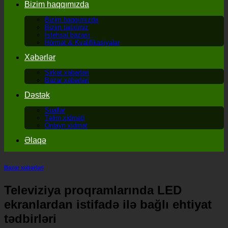
Bizim haqqımızda
Bizim haqqımızda
Bizim tariximiz
İstehsal bazası
Hörmət & Kvalifikasiyalar
Xəbərlər
Şirkət xəbərləri
Bazar xəbərləri
Dəstək
Suallar
Təlim xidməti
Onlayn xidmət
Əlaqə
Bazar xəbərləri
Televiziya proqramlarında LED
ekranlardan istifadə ilə bağlı ehtiyat
tədbirləri