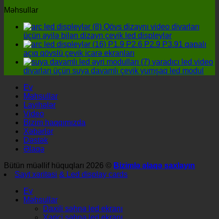
Məhsullar
Qövs dizaynı video divarları
üçün əyilə bilən dizayn çevik led displeylər
P1.9 P2.6 P2.9 P3.91 qapalı
açıq qövslü çevik icarə ekranları
yaradıcı led video
divarları üçün suya davamlı çevik yumşaq led modul
Ev
Məhsullar
Layihələr
Video
Bizim haqqımızda
Xəbərlər
Dəstək
Əlaqə
Bütün müəllif hüquqları 2026 ©
Bizimlə əlaqə saxlayın
Sayt xəritəsi
& Led display cards
Ev
Məhsullar
Daxili səhnə led ekranı
Xarici səhnə led ekranı