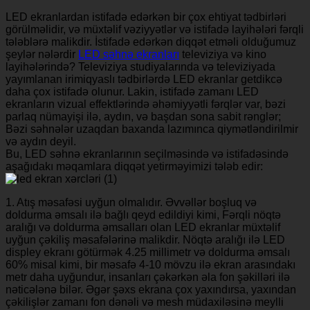
LED ekranlardan istifadə edərkən bir çox ehtiyat tədbirləri
görülməlidir, və müxtəlif vəziyyətlər və istifadə layihələri fərqli
tələblərə malikdir. İstifadə edərkən diqqət etməli olduğumuz
şeylər nələrdir
LED səhnə ekranları
televiziya və kino
layihələrində? Televiziya studiyalarında və televiziyada
yayımlanan irimiqyaslı tədbirlərdə LED ekranlar getdikcə
daha çox istifadə olunur. Lakin, istifadə zamanı LED
ekranların vizual effektlərində əhəmiyyətli fərqlər var, bəzi
parlaq nümayişi ilə, aydın, və başdan sona sabit rənglər;
Bəzi səhnələr uzaqdan baxanda lazımınca qiymətləndirilmir
və aydın deyil.
Bu, LED səhnə ekranlarının seçilməsində və istifadəsində
aşağıdakı məqamlara diqqət yetirməyimizi tələb edir:
1. Atış məsafəsi uyğun olmalıdır. Əvvəllər boşluq və
doldurma əmsalı ilə bağlı qeyd edildiyi kimi, Fərqli nöqtə
aralığı və doldurma əmsalları olan LED ekranlar müxtəlif
uyğun çəkiliş məsafələrinə malikdir. Nöqtə aralığı ilə LED
displey ekranı götürmək 4.25 millimetr və doldurma əmsalı
60% misal kimi, bir məsafə 4-10 mövzu ilə ekran arasındakı
metr daha uyğundur, insanları çəkərkən əla fon şəkilləri ilə
nəticələnə bilər. Əgər şəxs ekrana çox yaxındırsa, yaxından
çəkilişlər zamanı fon dənəli və mesh müdaxiləsinə meylli