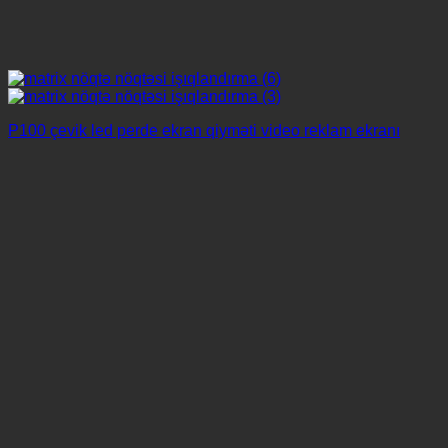
P100 çevik led perde ekran qiyməti video reklam ekranı