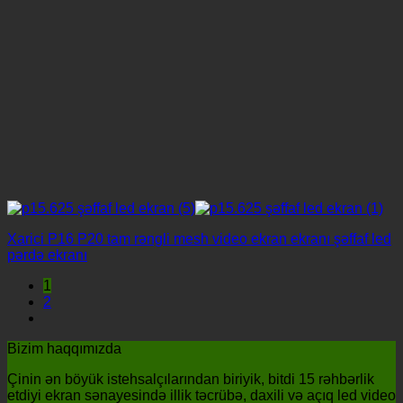
Xarici P16 P20 tam rəngli mesh video ekran ekranı şəffaf led
pərdə ekranı
1
2
Bizim haqqımızda
Çinin ən böyük istehsalçılarından biriyik, bitdi 15 rəhbərlik
etdiyi ekran sənayesində illik təcrübə, daxili və açıq led video