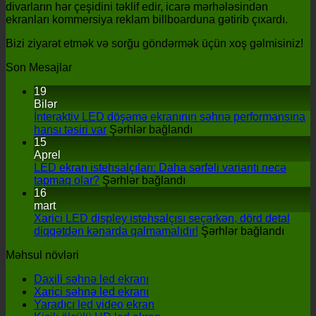
divarların hər çeşidini təklif edir, icarə mərhələsindən
ekranları kommersiya reklam billboarduna gətirib çıxardı.
Bizi ziyarət etmək və sorğu göndərmək üçün xoş gəlmisiniz!
Son Mesajlar
19
Bilər
İnteraktiv LED döşəmə ekranının səhnə performansına
haqqında
hansı təsiri var
Şərhlər bağlandı
İnteraktiv
15
LED
Aprel
döşəmə
LED ekran istehsalçıları: Daha sərfəli variantı necə
haqqında
ekranının
tapmaq olar?
Şərhlər bağlandı
LED
səhnə
16
ekran
performansına
mart
istehsalçıları:
hansı
Xarici LED displey istehsalçısı seçərkən, dörd detal
Daha
təsiri
haqqı
diqqətdən kənarda qalmamalıdır!
Şərhlər bağlandı
sərfəli
var
Xarici
Məhsul növləri
variantı
LED
necə
disple
Daxili səhnə led ekranı
tapmaq
istehs
Xarici səhnə led ekranı
olar?
seçərk
Yaradıcı led video ekran
dörd