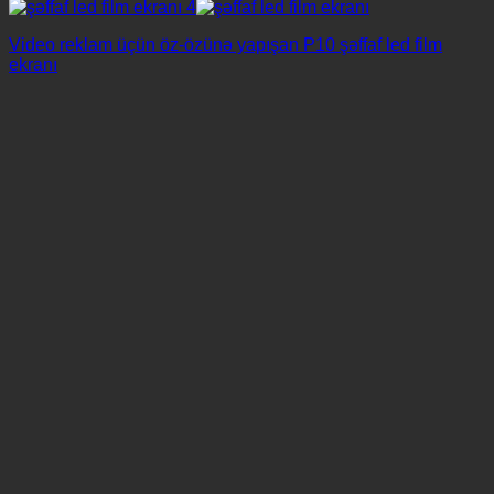
Video reklam üçün öz-özünə yapışan P10 şəffaf led film
ekranı