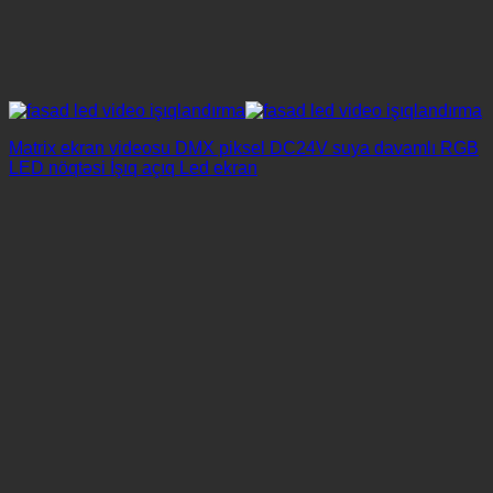
Matrix ekran videosu DMX piksel DC24V suya davamlı RGB
LED nöqtəsi İşıq açıq Led ekran