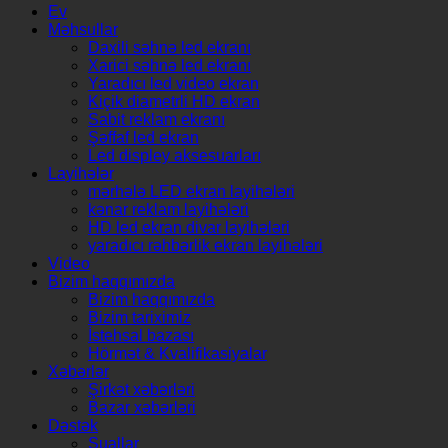
Ev
Məhsullar
Daxili səhnə led ekranı
Xarici səhnə led ekranı
Yaradıcı led video ekran
Kiçik diametrli HD ekran
Sabit reklam ekranı
Şəffaf led ekran
Led displey aksesuarları
Layihələr
mərhələ LED ekran layihələri
kənar reklam layihələri
HD led ekran divar layihələri
yaradıcı rəhbərlik ekran layihələri
Video
Bizim haqqımızda
Bizim haqqımızda
Bizim tariximiz
İstehsal bazası
Hörmət & Kvalifikasiyalar
Xəbərlər
Şirkət xəbərləri
Bazar xəbərləri
Dəstək
Suallar