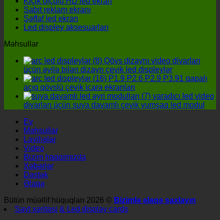
Kiçik ölçülü HD led ekran
detal
Sabit reklam ekranı
diqqə
Şəffaf led ekran
kənar
Led displey aksesuarları
qalmam
Məhsullar
Qövs dizaynı video divarları
üçün əyilə bilən dizayn çevik led displeylər
P1.9 P2.6 P2.9 P3.91 qapalı
açıq qövslü çevik icarə ekranları
yaradıcı led video
divarları üçün suya davamlı çevik yumşaq led modul
Ev
Məhsullar
Layihələr
Video
Bizim haqqımızda
Xəbərlər
Dəstək
Əlaqə
Bütün müəllif hüquqları 2026 ©
Bizimlə əlaqə saxlayın
Sayt xəritəsi
& Led display cards