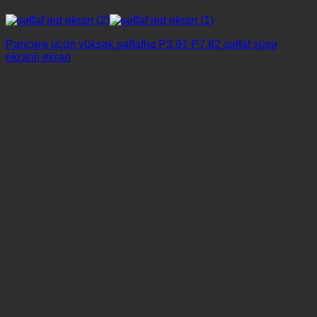
Pəncərə üçün yüksək şəffaflıq P3.91 P7.82 şəffaf şüşə
ekranlı ekran