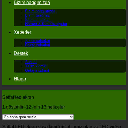
Bizim haqqımızda
Bizim haqqımızda
Bizim tariximiz
İstehsal bazası
Hörmət & Kvalifikasiyalar
Xəbərlər
Şirkət xəbərləri
Bazar xəbərləri
Dəstək
Suallar
Təlim xidməti
Onlayn xidmət
Əlaqə
Şəffaf led ekran
1 göstərilir–12 -nin 13 nəticələr
Şəffaf LED ekran şüşə kimi kristal təmiz olan və LED video