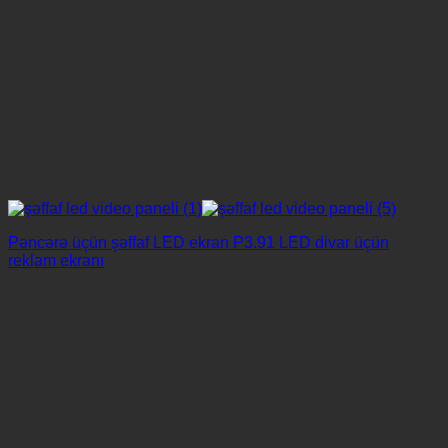
Pəncərə üçün şəffaf LED ekran P3.91 LED divar üçün
reklam ekranı