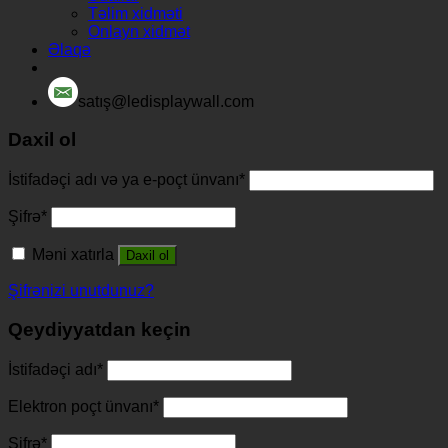
Təlim xidməti
Onlayn xidmət
Əlaqə
satış@ledisplaywall.com
Daxil ol
İstifadəçi adı və ya e-poçt ünvanı
*
Şifrə
*
Məni xatırla
Daxil ol
Şifrənizi unutdunuz?
Qeydiyyatdan keçin
İstifadəçi adı
*
Elektron poçt ünvanı
*
Şifrə
*