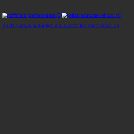
P3.91 yüksək parlaqlığa malik şəffaf led poster işarələri