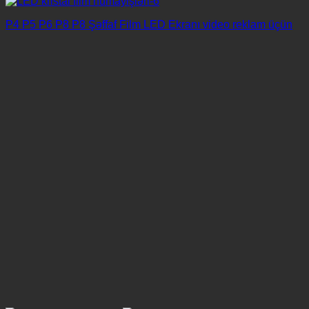
P4 P5 P6 P8 P8 Şəffaf Film LED Ekranı video reklam üçün