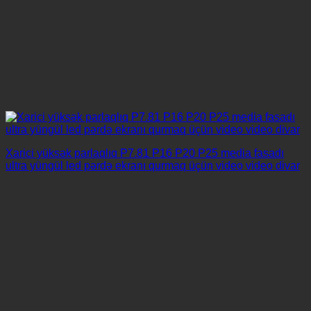
Xarici yüksək parlaqlıq P7.81 P16 P20 P25 ​​media fasadı
ultra yüngül led pərdə ekranı qurmaq üçün video video divar