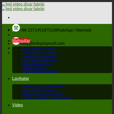
Məzmuna
keçin
Ev
+86 13714518751(WhatsApp / Wechat)
Məhsullar
satış@ledisplaywall.com
Daxili səhnə led ekranı
Xarici səhnə led ekranı
Yaradıcı led video ekran
Kiçik diametrli HD ekran
Sabit reklam ekranı
Şəffaf led ekran
Led displey aksesuarları
Layihələr
mərhələ LED ekran layihələri
kənar reklam layihələri
HD led ekran divar layihələri
yaradıcı rəhbərlik ekran layihələri
Video