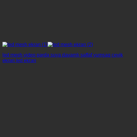
led mesh video pərdə suya davamlı şəffaf yumşaq çevik
ekran led ekran