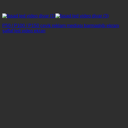
P50 / P100 / P150 çevik reklam mediası barmaqlığı ekranı
şəffaf led video ekran