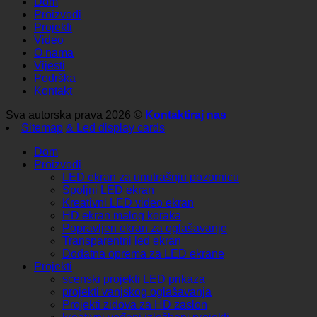
Dom
Proizvodi
Projekti
Video
O nama
Vijesti
Podrška
Kontakt
Sva autorska prava 2026 ©
Kontaktiraj nas
Sitemap
& Led display cards
Dom
Proizvodi
LED ekran za unutrašnju pozornicu
Spoljni LED ekran
Kreativni LED video ekran
HD ekran malog koraka
Popravljen ekran za oglašavanje
Transparentni led ekran
Dodatna oprema za LED ekrane
Projekti
scenski projekti LED prikaza
projekti vanjskog oglašavanja
Projekti zidova za HD zaslon