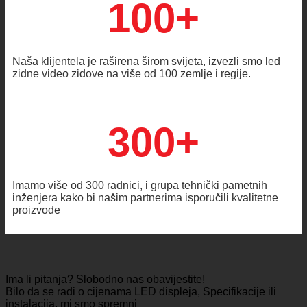
100+
Naša klijentela je raširena širom svijeta, izvezli smo led
zidne video zidove na više od 100 zemlje i regije.
300+
Imamo više od 300 radnici, i grupa tehnički pametnih
inženjera kako bi našim partnerima isporučili kvalitetne
proizvode
Ima li pitanja? Slobodno nas obavijestite!
Bilo da se radi o cijenama LED displeja, Specifikacije ili
instalacija, mi smo spremni