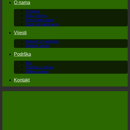
O nama
O nama
Naša istorija
Proizvodna baza
Čast & Kvalifikacije
Vijesti
Novosti o kompaniji
Tržišne vijesti
Podrška
Faq
Služba za obuku
Online usluga
Kontakt