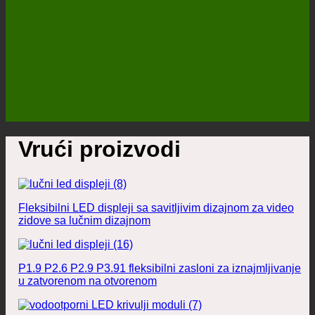
Vrući proizvodi
Fleksibilni LED displeji sa savitljivim dizajnom za video
zidove sa lučnim dizajnom
P1.9 P2.6 P2.9 P3.91 fleksibilni zasloni za iznajmljivanje
u zatvorenom na otvorenom