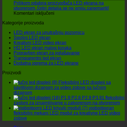
ekrana:
ima
Prilikom odabira proizvođača LED ekrana na
Kako
na
otvorenom, četiri detalja se ne smiju zanemariti!
na
pronaći
performanse
Komentari isključeni
Prilikom
isplativiju
na
Kategorije proizvoda
odabira
opciju?
sceni
proizvođača
LED ekran za unutrašnju pozornicu
LED
Spoljni LED ekran
ekrana
Kreativni LED video ekran
na
HD LED ekran malog koraka
otvorenom,
Popravljen ekran za oglašavanje
četiri
Transparentni led ekran
detalja
Dodatna oprema za LED ekrane
se
ne
Proizvodi
smiju
zanemariti!
Fleksibilni LED displeji sa
savitljivim dizajnom za video zidove sa lučnim
dizajnom
P1.9 P2.6 P2.9 P3.91 fleksibilni
zasloni za iznajmljivanje u zatvorenom na otvorenom
vodootporan
fleksibilni mekani LED modul za kreativne LED video
zidove