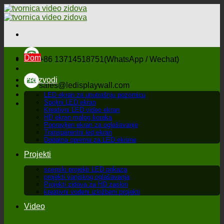
Preskoči
na
sadržaj
Dom
+86 13714518751(WhatsApp / Wechat)
Proizvodi
sales@ledisplaywall.com
LED ekran za unutrašnju pozornicu
Spoljni LED ekran
Kreativni LED video ekran
HD ekran malog koraka
Popravljen ekran za oglašavanje
Transparentni led ekran
Dodatna oprema za LED ekrane
Projekti
scenski projekti LED prikaza
projekti vanjskog oglašavanja
Projekti zidova za HD zaslon
kreativni vođeni izložbeni projekti
Video