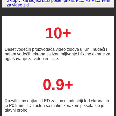
Sklopivi kat stojeći LED poster prikaz P1,5 P2 P2.5 Teren
za video zid
10+
Deset vodećih proizvođača video zidova u Kini, nudeći i
najam vodećih ekrana za iznajmljivanje i fiksne ekrane za
oglašavanje za video emisije.
0.9+
Razvili smo najtanji LED zaslon u industriji led ekrana, to
je P0.9mm HD zaslon sa malim korakom piksela,što je
glavni proboj .