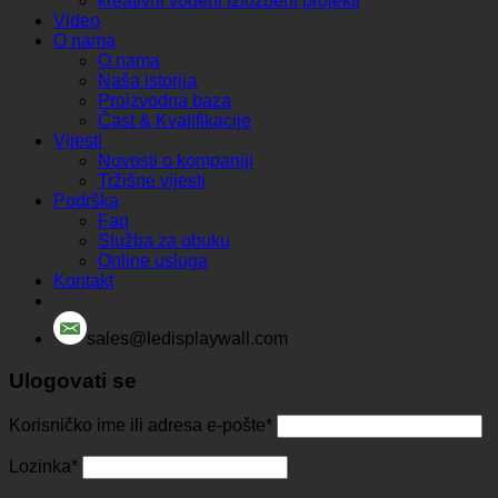
kreativni vođeni izložbeni projekti
Video
O nama
O nama
Naša istorija
Proizvodna baza
Čast & Kvalifikacije
Vijesti
Novosti o kompaniji
Tržišne vijesti
Podrška
Faq
Služba za obuku
Online usluga
Kontakt
sales@ledisplaywall.com
Ulogovati se
Korisničko ime ili adresa e-pošte
*
Lozinka
*