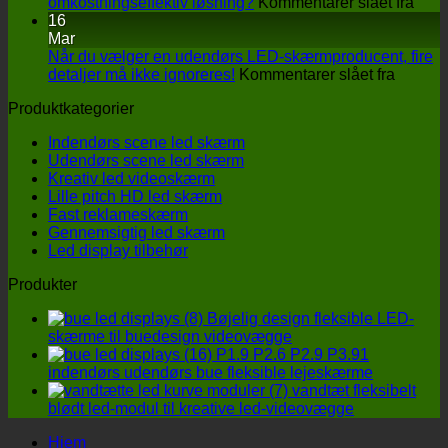
interaktiv
på
omkostningseffektiv løsning?
Kommentarer slået fra
LED-
LED
16
gulvskærm
disp
Mar
på
prod
Når du vælger en udendørs LED-skærmproducent, fire
sceneoptræden
på
Såd
detaljer må ikke ignoreres!
Kommentarer slået fra
Når
finde
Produktkategorier
du
du
vælger
en
Indendørs scene led skærm
en
mer
Udendørs scene led skærm
udendø
omko
Kreativ led videoskærm
LED-
løsn
Lille pitch HD led skærm
skærmp
Fast reklameskærm
fire
Gennemsigtig led skærm
detaljer
Led display tilbehør
må
ikke
Produkter
ignorer
Bøjelig design fleksible LED-
skærme til buedesign videovægge
P1.9 P2.6 P2.9 P3.91
indendørs udendørs bue fleksible lejeskærme
vandtæt fleksibelt
blødt led-modul til kreative led-videovægge
Hjem