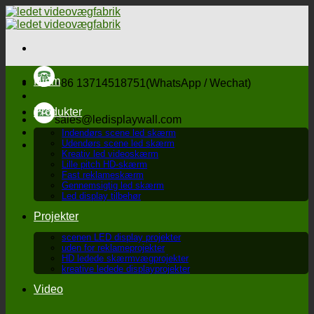
Spring
til
indhold
Hjem
+86 13714518751(WhatsApp / Wechat)
Produkter
sales@ledisplaywall.com
Indendørs scene led skærm
Udendørs scene led skærm
Kreativ led videoskærm
Lille pitch HD-skærm
Fast reklameskærm
Gennemsigtig led skærm
Led display tilbehør
Projekter
scenen LED display projekter
uden for reklameprojekter
HD ledede skærmvægprojekter
kreative ledede displayprojekter
Video