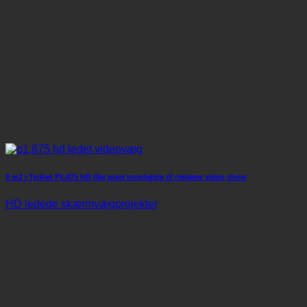
8 m2 i Tyrkiet P1.875 HD lille pixel tonehøjde til reklame video show
HD ledede skærmvægprojekter