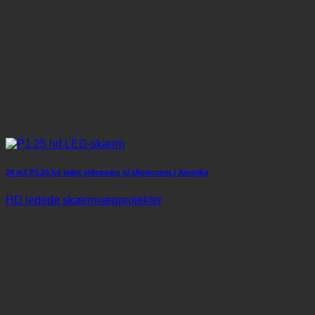
28 m2 P1.25 hd ledet videovæg til showroom i Amerika
HD ledede skærmvægprojekter