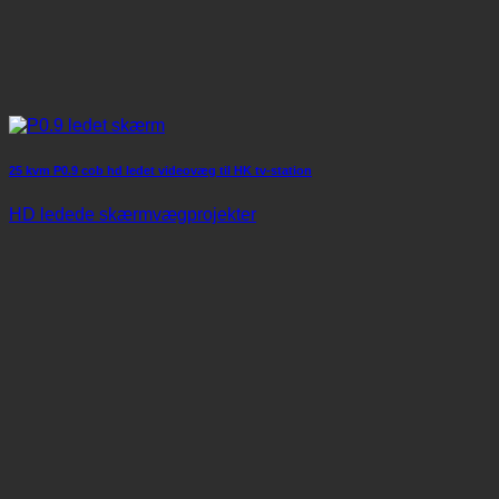
25 kvm P0.9 cob hd ledet videovæg til HK tv-station
HD ledede skærmvægprojekter