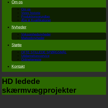
Om os
Om os
Vores historie
Produktionsgrundlag
Ære & Kvalifikationer
Nyheder
Virksomhedsnyheder
Markedsnyheder
Støtte
OFTE STILLEDE SPØRGSMÅL
Uddannelsesservice
Onlinetjeneste
Kontakt
HD ledede
skærmvægprojekter