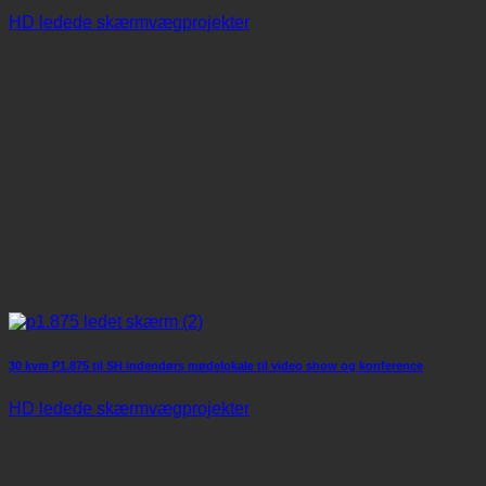
HD ledede skærmvægprojekter
30 kvm P1.875 til SH indendørs mødelokale til video show og konference
HD ledede skærmvægprojekter