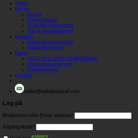
Video
Om os
Om os
Vores historie
Produktionsgrundlag
Ære & Kvalifikationer
Nyheder
Virksomhedsnyheder
Markedsnyheder
Støtte
OFTE STILLEDE SPØRGSMÅL
Uddannelsesservice
Onlinetjeneste
Kontakt
sales@ledisplaywall.com
Log på
Brugernavn eller Email adresse
*
Adgangskode
*