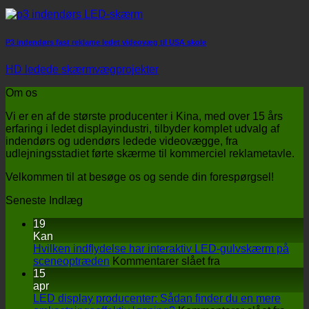
P3 indendørs fast reklame ledet videovæg til USA skole
HD ledede skærmvægprojekter
Om os
Vi er en af ​​de største producenter i Kina, med over 15 års
erfaring i ledet displayindustri, tilbyder komplet udvalg af
indendørs og udendørs ledede videovægge, fra
udlejningsstadiet førte skærme til kommerciel reklametavle.
Velkommen til at besøge os og sende din forespørgsel!
Seneste Indlæg
19
Kan
Hvilken indflydelse har interaktiv LED-gulvskærm på
på
sceneoptræden
Kommentarer slået fra
Hvilken
15
indflydelse
apr
har
LED display producenter: Sådan finder du en mere