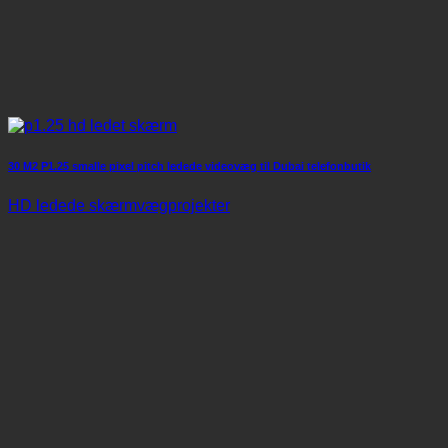
30 M2 P1.25 smalle pixel pitch ledede videovæg til Dubai telefonbutik
HD ledede skærmvægprojekter