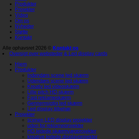
Produkter
Projekter
Video
Om os
Nyheder
Støtte
Kontakt
Alle ophavsret 2026 ©
Kontakt os
Oversigt over websteder
& Led display cards
Hjem
Produkter
Indendørs scene led skærm
Udendørs scene led skærm
Kreativ led videoskærm
Lille pitch HD-skærm
Fast reklameskærm
Gennemsigtig led skærm
Led display tilbehør
Projekter
scenen LED display projekter
uden for reklameprojekter
HD ledede skærmvægprojekter
kreative ledede displayprojekter