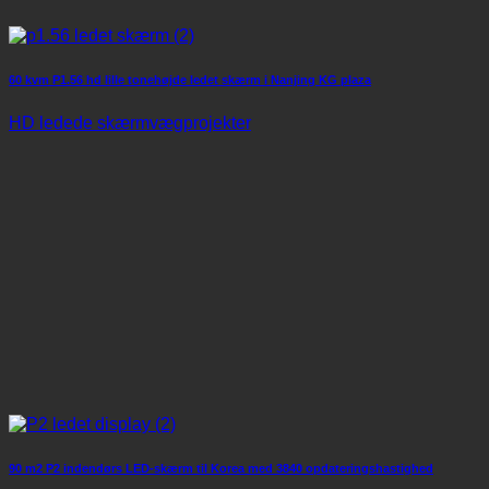
60 kvm P1.56 hd lille tonehøjde ledet skærm i Nanjing KG plaza
HD ledede skærmvægprojekter
90 m2 P2 indendørs LED-skærm til Korea med 3840 opdateringshastighed