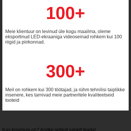
100+
Meie klientuur on levinud üle kogu maailma, oleme
eksportinud LED-ekraaniga videoseinad rohkem kui 100
riigid ja piirkonnad.
300+
Meil on rohkem kui 300 töötajad, ja rühm tehnilisi taiplikke
insenere, kes tarnivad meie partneritele kvaliteetseid
tooteid
Kas küsimusi on? Andke sellest julgelt teada!