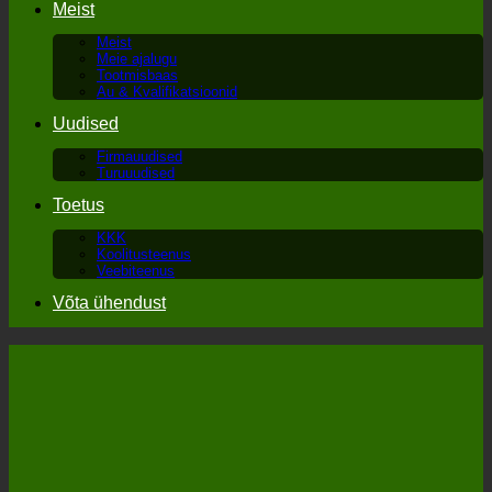
Meist
Meist
Meie ajalugu
Tootmisbaas
Au & Kvalifikatsioonid
Uudised
Firmauudised
Turuuudised
Toetus
KKK
Koolitusteenus
Veebiteenus
Võta ühendust