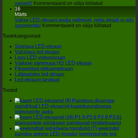
peal
interak
variant?
Kommentaarid on välja lülitatud
LED-
LED-
16
ekraanide
põran
Märts
tootjad:
lavaes
Välise LED-ekraani tootja valimisel, nelja detaili ei tohi
Kuidas
peal
ignoreerida!
Kommentaarid on välja lülitatud
leida
Välise
Tootekategooriad
kuluefektiivsem
LED-
variant?
ekraani
Siselava LED-ekraan
tootja
Välislava led ekraan
valimisel,
Loov LED-videoekraan
nelja
Väikese sammuga HD LED-ekraan
detaili
Fikseeritud reklaamekraan
ei
Läbipaistev led ekraan
tohi
Led-ekraani tarvikud
ignoreerida!
Tooted
Painduva disainiga
paindlikud LED-ekraanid kaarekujundusega
videoseinte jaoks
P1,9 P2,6 P2,9 P3,91
siseruumide väliskaare painduvad rendiekraanid
veekindel
painduv pehme LED-moodul loominguliste led-