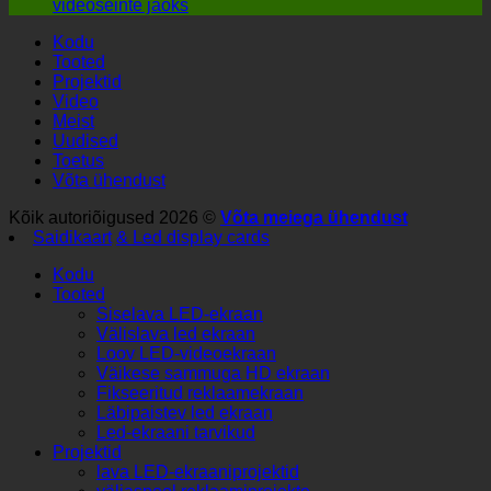
videoseinte jaoks
Kodu
Tooted
Projektid
Video
Meist
Uudised
Toetus
Võta ühendust
Kõik autoriõigused 2026 ©
Võta meiega ühendust
Saidikaart
& Led display cards
Kodu
Tooted
Siselava LED-ekraan
Välislava led ekraan
Loov LED-videoekraan
Väikese sammuga HD ekraan
Fikseeritud reklaamekraan
Läbipaistev led ekraan
Led-ekraani tarvikud
Projektid
lava LED-ekraaniprojektid