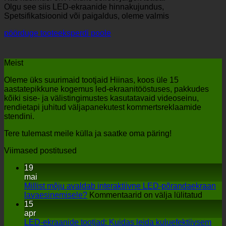
Olgu see siis LED-ekraanide hinnakujundus,
Spetsifikatsioonid või paigaldus, oleme valmis
pöörduge tooteeksperdi poole
Meist
Oleme üks suurimaid tootjaid Hiinas, koos üle 15
aastatepikkune kogemus led-ekraanitööstuses, pakkudes
kõiki sise- ja välistingimustes kasutatavaid videoseinu,
rendietapi juhitud väljapanekutest kommertsreklaamide
stendini.
Tere tulemast meile külla ja saatke oma päring!
Viimased postitused
19
mai
Millist mõju avaldab interaktiivne LED-põrandaekraan
peal
lavaesinemisele?
Kommentaarid on välja lülitatud
Millist
15
mõju
apr
avald
LED-ekraanide tootjad: Kuidas leida kuluefektiivsem