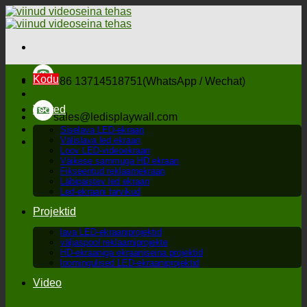
Liigu
sisu
juurde
Kodu
+86 13714518751(WhatsApp / Wechat)
Tooted
sales@ledisplaywall.com
Siselava LED-ekraan
Välislava led ekraan
Loov LED-videoekraan
Väikese sammuga HD ekraan
Fikseeritud reklaamekraan
Läbipaistev led ekraan
Led-ekraani tarvikud
Projektid
lava LED-ekraaniprojektid
väljaspool reklaamiprojekte
HD-ekraaniga ekraaniseina projektid
loomingulised LED-ekraaniprojektid
Video