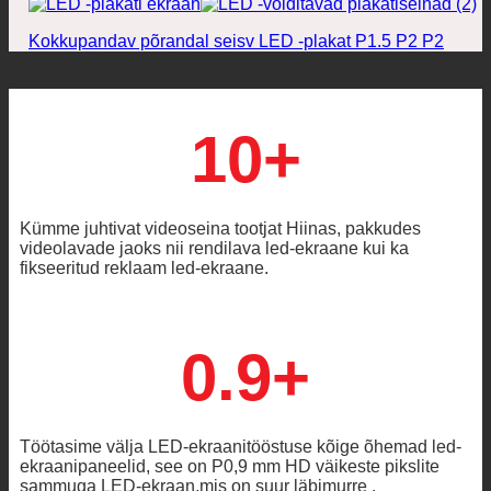
Kokkupandav põrandal seisv LED -plakat P1.5 P2 P2
10+
Kümme juhtivat videoseina tootjat Hiinas, pakkudes
videolavade jaoks nii rendilava led-ekraane kui ka
fikseeritud reklaam led-ekraane.
0.9+
Töötasime välja LED-ekraanitööstuse kõige õhemad led-
ekraanipaneelid, see on P0,9 mm HD väikeste pikslite
sammuga LED-ekraan,mis on suur läbimurre .