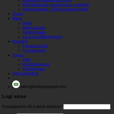
väljaspool reklaamiprojekte
HD-ekraaniga ekraaniseina projektid
loomingulised LED-ekraaniprojektid
Video
Meist
Meist
Meie ajalugu
Tootmisbaas
Au & Kvalifikatsioonid
Uudised
Firmauudised
Turuuudised
Toetus
KKK
Koolitusteenus
Veebiteenus
Võta ühendust
sales@ledisplaywall.com
Logi sisse
Kasutajanimi või e-posti aadress
*