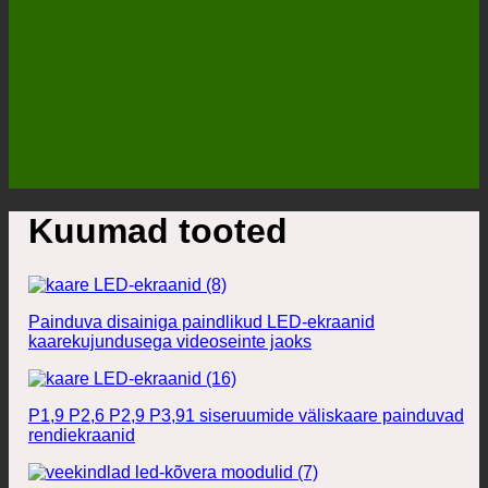
Kuumad tooted
Painduva disainiga paindlikud LED-ekraanid
kaarekujundusega videoseinte jaoks
P1,9 P2,6 P2,9 P3,91 siseruumide väliskaare painduvad
rendiekraanid