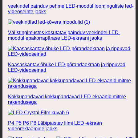
veekindel painduv pehme LED-moodul loominguliste led-
videoseinte jaoks
Välistingimustes kasutatav painduv veekindel LED-
moodul ebakorrapärase LED-ekraani jaoks
Kaasaskantav õhuke LED-põrandaekraan ja rippuvad
LED-videoseinad
Kokkupandavad kokkupandavad LED-ekraanid mitme
rakendusega
P4 P5 P6 P8 Läbipaistev filmi LED -ekraan
videoreklaamide jaoks