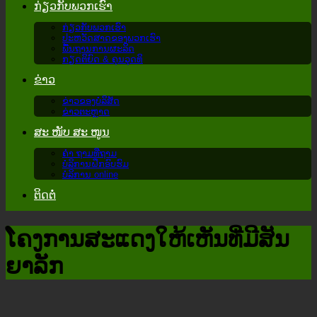
ກ່ຽວ​ກັບ​ພວກ​ເຮົາ
ກ່ຽວ​ກັບ​ພວກ​ເຮົາ
ປະຫວັດສາດຂອງພວກເຮົາ
ພື້ນຖານການຜະລິດ
ກຽດຕິຍົດ & ຄຸນວຸດທິ
ຂ່າວ
ຂ່າວຂອງບໍລິສັດ
ຂ່າວຕະຫຼາດ
ສະ ໜັບ ສະ ໜູນ
ຄຳ ຖາມທີ່ຖາມ
ບໍລິການຝຶກອົບຮົມ
ບໍລິການ online
ຕິດຕໍ່
ໂຄງ​ການ​ສະ​ແດງ​ໃຫ້​ເຫັນ​ທີ່​ມີ​ສັນ​
ຍາ​ລັກ​