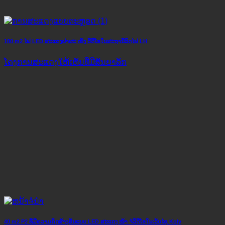
180 m2 ໄຟ LED ສະແດງຝາຜະ ໜັງ ວີດີໂອໃນສະຖານີລົດໄຟ LH
ໂຄງ​ການ​ສະ​ແດງ​ໃຫ້​ເຫັນ​ທີ່​ມີ​ສັນ​ຍາ​ລັກ​
40 m2 P2 ທີ່ມີຄວາມຄິດສ້າງສັນແບບ LED ສະແດງ ໜ້າ ຈໍວິດີໂອໃນເວັບໄຊ Koly