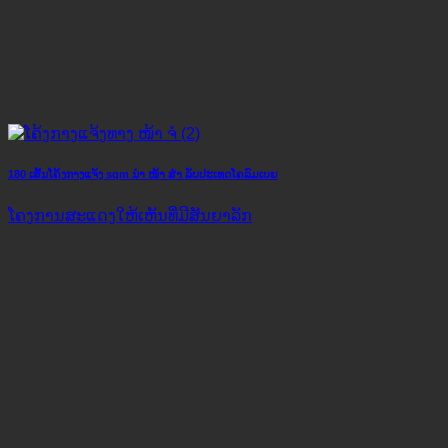
180 ເສັ້ນໂຄ້ງກາງແຈ້ງ sqm ນຳ ໜ້າ ສຳ ລັບປະເທດໂຄລົມເບຍ
ໂຄງ​ການ​ສະ​ແດງ​ໃຫ້​ເຫັນ​ທີ່​ມີ​ສັນ​ຍາ​ລັກ​