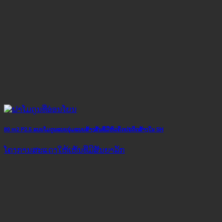
80 m2 P2.5 ແບບໂມດູນແບບນຸ່ມແບບສ້າງສັນທີ່ມີຫົວຄິດປະດິດສ້າງໃນ SH
ໂຄງ​ການ​ສະ​ແດງ​ໃຫ້​ເຫັນ​ທີ່​ມີ​ສັນ​ຍາ​ລັກ​