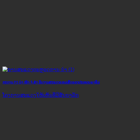
ກະດານ P3 ນຳ ໜ້າ ຈໍ ສຳ ລັບງານສະແດງຄອນເສີດຂອງປະເທດບຣາຊິນ
ໂຄງ​ການ​ສະ​ແດງ​ໃຫ້​ເຫັນ​ທີ່​ມີ​ສັນ​ຍາ​ລັກ​