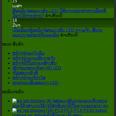
15
ຫ
ເມສາ
ນ້າ
ຜູ້ຜະລິດຈໍສະແດງຜົນ LED: ວິທີການຊອກຫາທາງເລືອກທີ່
ຈໍ
LED
ສຸດ
ມີຄ່າໃຊ້ຈ່າຍຫຼາຍ?
ຄໍາເຫັນເບີ
16
ແບບ
ຜູ້
ມີນາ
ໂຕ້ຕອບ
ຜະລິດ
ເມື່ອເລືອກຜູ້ຜະລິດຈໍສະແດງຜົນ LED ກາງແຈ້ງ, ສີ່ລາຍ
ມີ
ຈໍ
ສຸດ
ລະອຽດຈະຕ້ອງບໍ່ຖືກລະເລີຍ!
ຜົນ
ຄໍາເຫັນເບີ
ສະແດງ
ເມື່ອ
ກະທົບ
ຜົນ
ໝວດ ສິນຄ້າ
LED:
ເລືອກ
ອັນໃດ
ວິທີການ
ຜູ້
ໃນ
ຫນ້າຈໍນໍາພາໃນລົ່ມ
ຊອກ
ຜະລິດ
ການ
ຫນ້າຈໍນໍາພາເວທີກາງແຈ້ງ
ຫາ
ຈໍ
ປະຕິບັດ
ຫນ້າຈໍວິດີໂອນໍາພາສ້າງສັນ
ທາງ
ສະແດງ
ເວທີ
ໜ້າຈໍຂະໜາດນ້ອຍ HD LED
ເລືອກ
ຜົນ
ຈໍໂຄສະນາຄົງທີ່
LED
ທີ່
ຫນ້າຈໍນໍາພາໂປ່ງໃສ
ກາງ
ມີຄ່າ
ອຸປະກອນເສີມສະແດງ LED
ແຈ້ງ,
ໃຊ້
ສີ່
ຈ່າຍ
ຜະລິດຕະພັນ
ລາຍ
ຫຼາຍ?
ລະອຽດ
ຈໍສະແດງຜົນນໍາພາແບບຍືດຫຍຸ່ນ
ຈະ
ແບບໂຄ້ງສາມາດໂຄ້ງໄດ້ສໍາລັບຝາວິດີໂອການອອກແບບ arc
ຕ້ອງ
P1.9 P2.6 P2.9 P3.91 indoor
ບໍ່
outdoor arc ຫນ້າຈໍເຊົ່າທີ່ມີຄວາມຍືດຫຍຸ່ນ