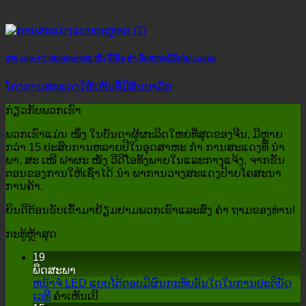
240 sqm P3 ກະບອກຝາຜະ ໜັງ ວິດີໂອ ສຳ ລັບສະຖານີລົດໄຟ Luohu
ໂຄງ​ການ​ສະ​ແດງ​ໃຫ້​ເຫັນ​ທີ່​ມີ​ສັນ​ຍາ​ລັກ​
ກ່ຽວ​ກັບ​ພວກ​ເຮົາ
ພວກເຮົາແມ່ນ ໜຶ່ງ ໃນບັນດາຜູ້ຜະລິດໃຫຍ່ທີ່ສຸດຂອງຈີນ, ມີຫຼາຍ
ກວ່າ 15 ປະສົບການຫລາຍປີໃນອຸດສາຫະ ກຳ ການສະແດງທີ່ ນຳ
ພາ, ສະ ເໜີ ຝາຜະ ໜັງ ວີດີໂອທັງພາຍໃນແລະກາງແຈ້ງ, ຈາກຂັ້ນ
ຕອນຂອງການໃຫ້ເຊົ່າໄດ້ ນຳ ພາການວາງສະແດງປ້າຍໂຄສະນາ
ການຄ້າ.
ຍິນດີຕ້ອນຮັບເຂົ້າມາຢ້ຽມຢາມພວກເຮົາແລະສົ່ງ ຄຳ ຖາມຂອງທ່ານ!
ກະ​ທູ້​ຫຼ້າ​ສຸດ
19
ພຶດສະພາ
ຫນ້າຈໍ LED ແບບໂຕ້ຕອບມີຜົນກະທົບອັນໃດໃນການປະຕິບັດ
ສຸດ
ເວທີ
ຄໍາເຫັນເບີ