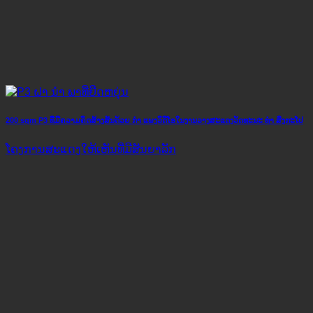
200 sqm P3 ທີ່ມີຄວາມຄິດສ້າງສັນດ້ວຍ ກຳ ແພງວິດີໂອໃນງານວາງສະແດງວັດທະນະ ທຳ ສິງກະໂປ
ໂຄງ​ການ​ສະ​ແດງ​ໃຫ້​ເຫັນ​ທີ່​ມີ​ສັນ​ຍາ​ລັກ​