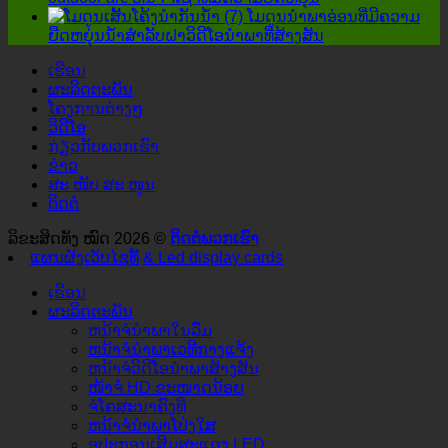
ຖືກ
ໂມດູນນໍາພາອ່ອນທີ່ມີຄວາມ
ລະເລີຍ!
ຍືດຫຍຸ່ນນ້ໍາສໍາລັບຝາວິດີໂອນໍາພາທີ່ສ້າງສັນ
ເຮືອນ
ຜະລິດຕະພັນ
ໂຄງການຕ່າງໆ
ວິດີໂອ
ກ່ຽວ​ກັບ​ພວກ​ເຮົາ
ຂ່າວ
ສະ ໜັບ ສະ ໜູນ
ຕິດຕໍ່
ລິຂະສິດທັງ ໝົດ 2026 ©
ຕິດ​ຕໍ່​ພວກ​ເຮົາ
ແຜນຜັງເວັບໄຊທ໌້
& Led display cards
ເຮືອນ
ຜະລິດຕະພັນ
ຫນ້າຈໍນໍາພາໃນລົ່ມ
ຫນ້າຈໍນໍາພາເວທີກາງແຈ້ງ
ຫນ້າຈໍວິດີໂອນໍາພາສ້າງສັນ
ໜ້າຈໍ HD ຂະໜາດນ້ອຍ
ຈໍໂຄສະນາຄົງທີ່
ຫນ້າຈໍນໍາພາໂປ່ງໃສ
ອຸປະກອນເສີມສະແດງ LED