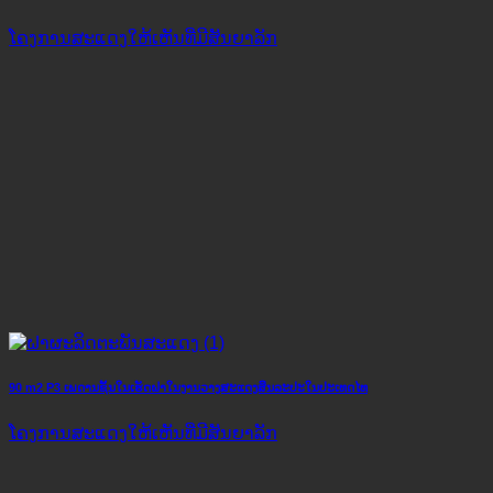
ໂຄງ​ການ​ສະ​ແດງ​ໃຫ້​ເຫັນ​ທີ່​ມີ​ສັນ​ຍາ​ລັກ​
90 m2 P3 ເພດານຊັ້ນໃນເຮັດຝາໃນງານວາງສະແດງສິນລະປະໃນປະເທດໄທ
ໂຄງ​ການ​ສະ​ແດງ​ໃຫ້​ເຫັນ​ທີ່​ມີ​ສັນ​ຍາ​ລັກ​