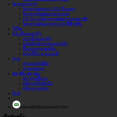
ໂຄງການຕ່າງໆ
ໂຄງການສະແດງ LED ຂັ້ນຕອນ
ໂຄງການໂຄສະນາພາຍນອກ
HD ນຳ ພາໂຄງການສະແດງຝາຜະ ໜັງ
ໂຄງການສະແດງການ ນຳ ທີ່ສ້າງສັນ
ວິດີໂອ
ກ່ຽວ​ກັບ​ພວກ​ເຮົາ
ກ່ຽວ​ກັບ​ພວກ​ເຮົາ
ປະຫວັດສາດຂອງພວກເຮົາ
ພື້ນຖານການຜະລິດ
ກຽດຕິຍົດ & ຄຸນວຸດທິ
ຂ່າວ
ຂ່າວຂອງບໍລິສັດ
ຂ່າວຕະຫຼາດ
ສະ ໜັບ ສະ ໜູນ
ຄຳ ຖາມທີ່ຖາມ
ບໍລິການຝຶກອົບຮົມ
ບໍລິການ online
ຕິດຕໍ່
sales@ledisplaywall.com
ເຂົ້າ​ສູ່​ລະ​ບົບ