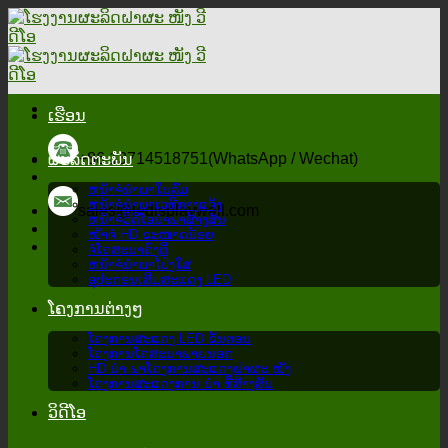
ຂ້າມ
ໄປ
ຫາ
ເນື້ອຫາ
ເຮືອນ
+86 13714518751(WhatsApp / Wechat)
ຜະລິດຕະພັນ
ຫນ້າຈໍນໍາພາໃນລົ່ມ
ຫນ້າຈໍນໍາພາເວທີກາງແຈ້ງ
sales@ledisplaywall.com
ຫນ້າຈໍວິດີໂອນໍາພາສ້າງສັນ
ໜ້າຈໍ HD ຂະໜາດນ້ອຍ
ຈໍໂຄສະນາຄົງທີ່
ຫນ້າຈໍນໍາພາໂປ່ງໃສ
ອຸປະກອນເສີມສະແດງ LED
ໂຄງການຕ່າງໆ
ໂຄງການສະແດງ LED ຂັ້ນຕອນ
ໂຄງການໂຄສະນາພາຍນອກ
HD ນຳ ພາໂຄງການສະແດງຝາຜະ ໜັງ
ໂຄງການສະແດງການ ນຳ ທີ່ສ້າງສັນ
ວິດີໂອ