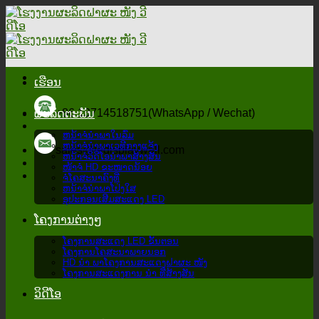
ຂ້າມ
ໄປ
ຫາ
ເນື້ອຫາ
ເຮືອນ
+86 13714518751(WhatsApp / Wechat)
ຜະລິດຕະພັນ
ຫນ້າຈໍນໍາພາໃນລົ່ມ
ຫນ້າຈໍນໍາພາເວທີກາງແຈ້ງ
sales@ledisplaywall.com
ຫນ້າຈໍວິດີໂອນໍາພາສ້າງສັນ
ໜ້າຈໍ HD ຂະໜາດນ້ອຍ
ຈໍໂຄສະນາຄົງທີ່
ຫນ້າຈໍນໍາພາໂປ່ງໃສ
ອຸປະກອນເສີມສະແດງ LED
ໂຄງການຕ່າງໆ
ໂຄງການສະແດງ LED ຂັ້ນຕອນ
ໂຄງການໂຄສະນາພາຍນອກ
HD ນຳ ພາໂຄງການສະແດງຝາຜະ ໜັງ
ໂຄງການສະແດງການ ນຳ ທີ່ສ້າງສັນ
ວິດີໂອ