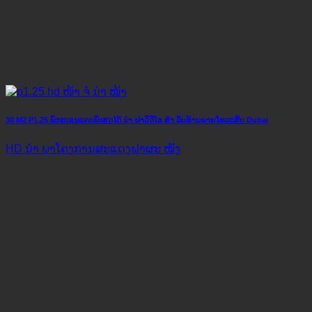
30 M2 P1.25 ພິກະເຊນແຄບພິເສດໄດ້ ນຳ ຝາວິດີໂອ ສຳ ລັບຮ້ານຂາຍໂທລະສັບ Dubai
HD ນຳ ພາໂຄງການສະແດງຝາຜະ ໜັງ