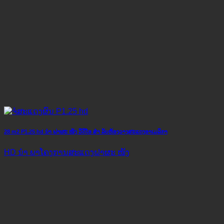
28 m2 P1.25 hd ນຳ ຝາຜະ ໜັງ ວີດີໂອ ສຳ ລັບຫ້ອງວາງສະແດງອາເມລິກາ
HD ນຳ ພາໂຄງການສະແດງຝາຜະ ໜັງ