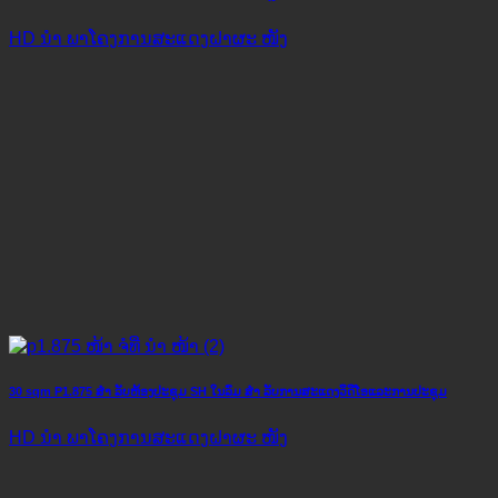
HD ນຳ ພາໂຄງການສະແດງຝາຜະ ໜັງ
30 sqm P1.875 ສຳ ລັບຫ້ອງປະຊຸມ SH ໃນລົ່ມ ສຳ ລັບການສະແດງວິດີໂອແລະການປະຊຸມ
HD ນຳ ພາໂຄງການສະແດງຝາຜະ ໜັງ