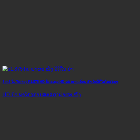
8 m2 ໃນ Turkey P1.875 HD ພິກະເຊນ HD ຂະ ໜາດ ນ້ອຍ ສຳ ລັບວິດີໂອໂຄສະນາ
HD ນຳ ພາໂຄງການສະແດງຝາຜະ ໜັງ