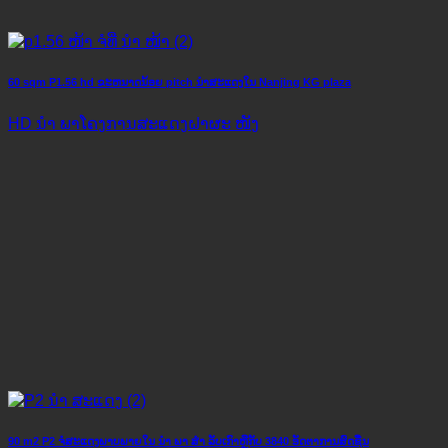
60 sqm P1.56 hd ຂະຫນາດນ້ອຍ pitch ນໍາສະແດງໃນ Nanjing KG plaza
HD ນຳ ພາໂຄງການສະແດງຝາຜະ ໜັງ
90 m2 P2 ຈໍສະແດງພາບພາຍໃນ ນຳ ພາ ສຳ ​​ລັບເກົາຫຼີກັບ 3840 ອັດຕາການສົດຊື່ນ