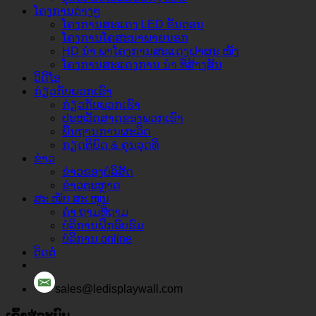
ໂຄງການຕ່າງໆ
ໂຄງການສະແດງ LED ຂັ້ນຕອນ
ໂຄງການໂຄສະນາພາຍນອກ
HD ນຳ ພາໂຄງການສະແດງຝາຜະ ໜັງ
ໂຄງການສະແດງການ ນຳ ທີ່ສ້າງສັນ
ວິດີໂອ
ກ່ຽວ​ກັບ​ພວກ​ເຮົາ
ກ່ຽວ​ກັບ​ພວກ​ເຮົາ
ປະຫວັດສາດຂອງພວກເຮົາ
ພື້ນຖານການຜະລິດ
ກຽດຕິຍົດ & ຄຸນວຸດທິ
ຂ່າວ
ຂ່າວຂອງບໍລິສັດ
ຂ່າວຕະຫຼາດ
ສະ ໜັບ ສະ ໜູນ
ຄຳ ຖາມທີ່ຖາມ
ບໍລິການຝຶກອົບຮົມ
ບໍລິການ online
ຕິດຕໍ່
sales@ledisplaywall.com
ເຂົ້າ​ສູ່​ລະ​ບົບ