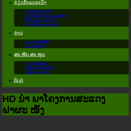
ກ່ຽວ​ກັບ​ພວກ​ເຮົາ
ກ່ຽວ​ກັບ​ພວກ​ເຮົາ
ປະຫວັດສາດຂອງພວກເຮົາ
ພື້ນຖານການຜະລິດ
ກຽດຕິຍົດ & ຄຸນວຸດທິ
ຂ່າວ
ຂ່າວຂອງບໍລິສັດ
ຂ່າວຕະຫຼາດ
ສະ ໜັບ ສະ ໜູນ
ຄຳ ຖາມທີ່ຖາມ
ບໍລິການຝຶກອົບຮົມ
ບໍລິການ online
ຕິດຕໍ່
HD ນຳ ພາໂຄງການສະແດງ
ຝາຜະ ໜັງ