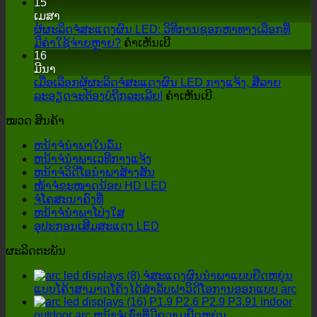
15
ຫ
ເມສາ
ນ້າ
ຜູ້ຜະລິດຈໍສະແດງຜົນ LED: ວິທີການຊອກຫາທາງເລືອກທີ່
ຈໍ
LED
ສຸດ
ມີຄ່າໃຊ້ຈ່າຍຫຼາຍ?
ຄໍາເຫັນເບີ
16
ແບບ
ຜູ້
ມີນາ
ໂຕ້ຕອບ
ຜະລິດ
ເມື່ອເລືອກຜູ້ຜະລິດຈໍສະແດງຜົນ LED ກາງແຈ້ງ, ສີ່ລາຍ
ມີ
ຈໍ
ສຸດ
ລະອຽດຈະຕ້ອງບໍ່ຖືກລະເລີຍ!
ຜົນ
ຄໍາເຫັນເບີ
ສະແດງ
ເມື່ອ
ກະທົບ
ຜົນ
ໝວດ ສິນຄ້າ
LED:
ເລືອກ
ອັນໃດ
ວິທີການ
ຜູ້
ໃນ
ຫນ້າຈໍນໍາພາໃນລົ່ມ
ຊອກ
ຜະລິດ
ການ
ຫນ້າຈໍນໍາພາເວທີກາງແຈ້ງ
ຫາ
ຈໍ
ປະຕິບັດ
ຫນ້າຈໍວິດີໂອນໍາພາສ້າງສັນ
ທາງ
ສະແດງ
ເວທີ
ໜ້າຈໍຂະໜາດນ້ອຍ HD LED
ເລືອກ
ຜົນ
ຈໍໂຄສະນາຄົງທີ່
LED
ທີ່
ຫນ້າຈໍນໍາພາໂປ່ງໃສ
ກາງ
ມີຄ່າ
ອຸປະກອນເສີມສະແດງ LED
ແຈ້ງ,
ໃຊ້
ສີ່
ຈ່າຍ
ຜະລິດຕະພັນ
ລາຍ
ຫຼາຍ?
ລະອຽດ
ຈໍສະແດງຜົນນໍາພາແບບຍືດຫຍຸ່ນ
ຈະ
ແບບໂຄ້ງສາມາດໂຄ້ງໄດ້ສໍາລັບຝາວິດີໂອການອອກແບບ arc
ຕ້ອງ
P1.9 P2.6 P2.9 P3.91 indoor
ບໍ່
outdoor arc ຫນ້າຈໍເຊົ່າທີ່ມີຄວາມຍືດຫຍຸ່ນ