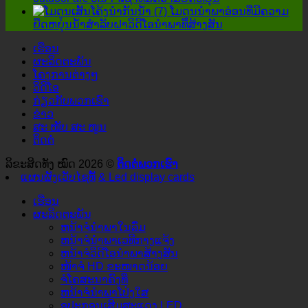
ຖືກ
ໂມດູນນໍາພາອ່ອນທີ່ມີຄວາມ
ລະເລີຍ!
ຍືດຫຍຸ່ນນ້ໍາສໍາລັບຝາວິດີໂອນໍາພາທີ່ສ້າງສັນ
ເຮືອນ
ຜະລິດຕະພັນ
ໂຄງການຕ່າງໆ
ວິດີໂອ
ກ່ຽວ​ກັບ​ພວກ​ເຮົາ
ຂ່າວ
ສະ ໜັບ ສະ ໜູນ
ຕິດຕໍ່
ລິຂະສິດທັງ ໝົດ 2026 ©
ຕິດ​ຕໍ່​ພວກ​ເຮົາ
ແຜນຜັງເວັບໄຊທ໌້
& Led display cards
ເຮືອນ
ຜະລິດຕະພັນ
ຫນ້າຈໍນໍາພາໃນລົ່ມ
ຫນ້າຈໍນໍາພາເວທີກາງແຈ້ງ
ຫນ້າຈໍວິດີໂອນໍາພາສ້າງສັນ
ໜ້າຈໍ HD ຂະໜາດນ້ອຍ
ຈໍໂຄສະນາຄົງທີ່
ຫນ້າຈໍນໍາພາໂປ່ງໃສ
ອຸປະກອນເສີມສະແດງ LED