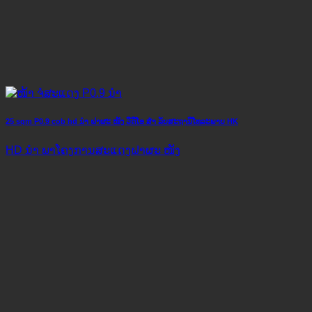
25 sqm P0.9 cob hd ນຳ ຝາຜະ ໜັງ ວີດີໂອ ສຳ ລັບສະຖານີໂທລະພາບ HK
HD ນຳ ພາໂຄງການສະແດງຝາຜະ ໜັງ