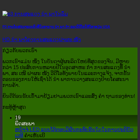
P3 ການໂຄສະນາແບບຄົງທີ່ໃນອາຄານ ນຳ ພາ ກຳ ແພງວິດີໂອໃຫ້ໂຮງຮຽນ USA
HD ນຳ ພາໂຄງການສະແດງຝາຜະ ໜັງ
ກ່ຽວ​ກັບ​ພວກ​ເຮົາ
ພວກເຮົາແມ່ນ ໜຶ່ງ ໃນບັນດາຜູ້ຜະລິດໃຫຍ່ທີ່ສຸດຂອງຈີນ, ມີຫຼາຍ
ກວ່າ 15 ປະສົບການຫລາຍປີໃນອຸດສາຫະ ກຳ ການສະແດງທີ່ ນຳ
ພາ, ສະ ເໜີ ຝາຜະ ໜັງ ວີດີໂອທັງພາຍໃນແລະກາງແຈ້ງ, ຈາກຂັ້ນ
ຕອນຂອງການໃຫ້ເຊົ່າໄດ້ ນຳ ພາການວາງສະແດງປ້າຍໂຄສະນາ
ການຄ້າ.
ຍິນດີຕ້ອນຮັບເຂົ້າມາຢ້ຽມຢາມພວກເຮົາແລະສົ່ງ ຄຳ ຖາມຂອງທ່ານ!
ກະ​ທູ້​ຫຼ້າ​ສຸດ
19
ພຶດສະພາ
ຫນ້າຈໍ LED ແບບໂຕ້ຕອບມີຜົນກະທົບອັນໃດໃນການປະຕິບັດ
ສຸດ
ເວທີ
ຄໍາເຫັນເບີ