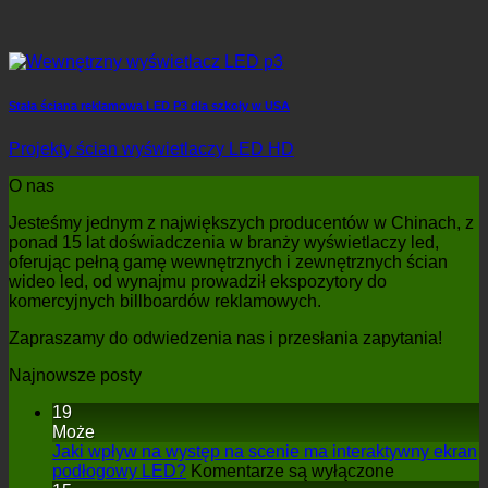
Stała ściana reklamowa LED P3 dla szkoły w USA
Projekty ścian wyświetlaczy LED HD
O nas
Jesteśmy jednym z największych producentów w Chinach, z
ponad 15 lat doświadczenia w branży wyświetlaczy led,
oferując pełną gamę wewnętrznych i zewnętrznych ścian
wideo led, od wynajmu prowadził ekspozytory do
komercyjnych billboardów reklamowych.
Zapraszamy do odwiedzenia nas i przesłania zapytania!
Najnowsze posty
19
Może
Jaki wpływ na występ na scenie ma interaktywny ekran
na
podłogowy LED?
Komentarze są wyłączone