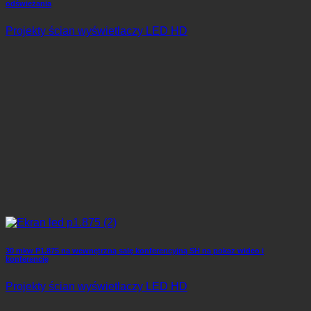
odświeżania
Projekty ścian wyświetlaczy LED HD
30 mkw P1.875 na wewnętrzną salę konferencyjną SH na pokaz wideo i
konferencję
Projekty ścian wyświetlaczy LED HD