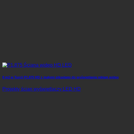
8 m2 w Turcji P1.875 HD z małymi pikselami do wyświetlania reklam wideo
Projekty ścian wyświetlaczy LED HD