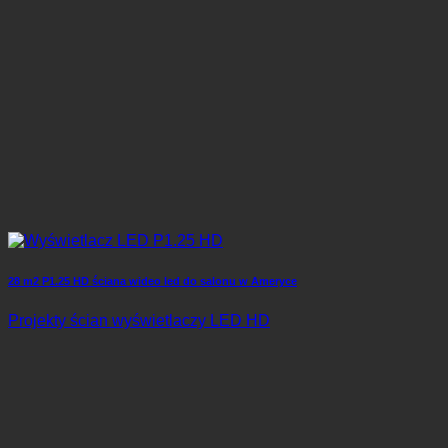
28 m2 P1.25 HD ściana wideo led do salonu w Ameryce
Projekty ścian wyświetlaczy LED HD