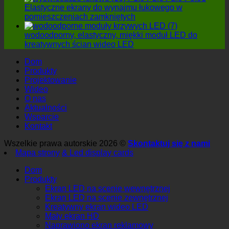
Elastyczne ekrany do wynajmu łukowego w
pomieszczeniach zamkniętych
wodoodporny, elastyczny, miękki moduł LED do
kreatywnych ścian wideo LED
Dom
Produkty
Projektowanie
Wideo
O nas
Aktualności
Wsparcie
Kontakt
Wszelkie prawa autorskie 2026 ©
Skontaktuj się z nami
Mapa strony
& Led display cards
Dom
Produkty
Ekran LED na scenie wewnętrznej
Ekran LED na scenie zewnętrznej
Kreatywny ekran wideo LED
Mały ekran HD
Naprawiono ekran reklamowy