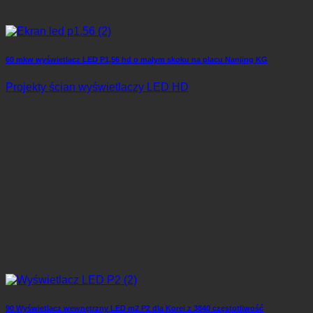
60 mkw wyświetlacz LED P1,56 hd o małym skoku na placu Nanjing KG
Projekty ścian wyświetlaczy LED HD
90 Wyświetlacz wewnętrzny LED m2 P2 dla Korei z 3840 częstotliwość