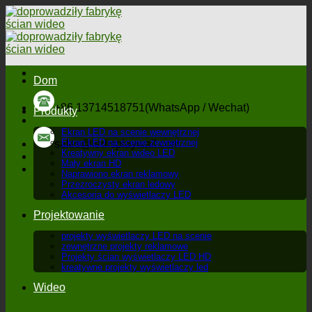
Przejdź
do
treści
Dom
+86 13714518751(WhatsApp / Wechat)
Produkty
Ekran LED na scenie wewnętrznej
Ekran LED na scenie zewnętrznej
sales@ledisplaywall.com
Kreatywny ekran wideo LED
Mały ekran HD
Naprawiono ekran reklamowy
Przezroczysty ekran ledowy
Akcesoria do wyświetlaczy LED
Projektowanie
projekty wyświetlaczy LED na scenie
zewnętrzne projekty reklamowe
Projekty ścian wyświetlaczy LED HD
kreatywne projekty wyświetlaczy led
Wideo