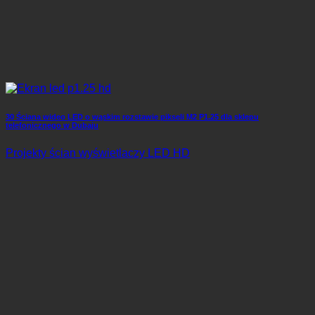
30 Ściana wideo LED o wąskim rozstawie pikseli M2 P1.25 dla sklepu
telefonicznego w Dubaju
Projekty ścian wyświetlaczy LED HD