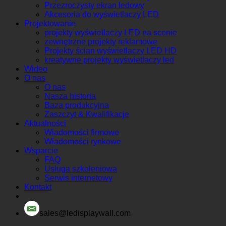
Przezroczysty ekran ledowy
Akcesoria do wyświetlaczy LED
Projektowanie
projekty wyświetlaczy LED na scenie
zewnętrzne projekty reklamowe
Projekty ścian wyświetlaczy LED HD
kreatywne projekty wyświetlaczy led
Wideo
O nas
O nas
Nasza historia
Baza produkcyjna
Zaszczyt & Kwalifikacje
Aktualności
Wiadomości firmowe
Wiadomości rynkowe
Wsparcie
FAQ
Usługa szkoleniowa
Serwis internetowy
Kontakt
sales@ledisplaywall.com