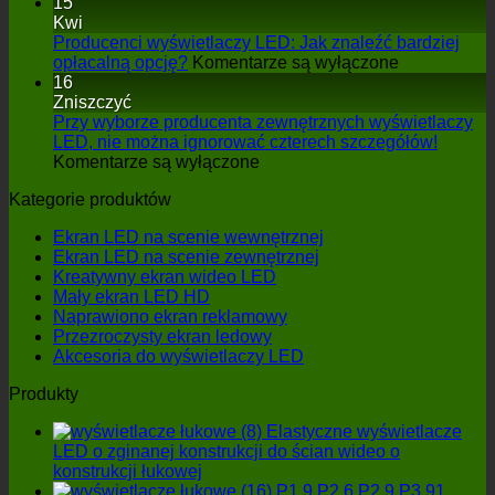
Jaki
15
wpływ
Kwi
na
Producenci wyświetlaczy LED: Jak znaleźć bardziej
na
występ
opłacalną opcję?
Komentarze są wyłączone
Producenci
na
16
wyświetlacz
scenie
Zniszczyć
LED:
ma
Przy wyborze producenta zewnętrznych wyświetlaczy
Jak
interaktywn
LED, nie można ignorować czterech szczegółów!
na
znaleźć
ekran
Komentarze są wyłączone
Przy
bardziej
podłogowy
Kategorie produktów
wyborze
opłacalną
LED?
producenta
opcję?
Ekran LED na scenie wewnętrznej
zewnętrznych
Ekran LED na scenie zewnętrznej
wyświetlaczy
Kreatywny ekran wideo LED
LED,
Mały ekran LED HD
nie
Naprawiono ekran reklamowy
można
Przezroczysty ekran ledowy
ignorować
Akcesoria do wyświetlaczy LED
czterech
szczegółów!
Produkty
Elastyczne wyświetlacze
LED o zginanej konstrukcji do ścian wideo o
konstrukcji łukowej
P1.9 P2.6 P2.9 P3.91