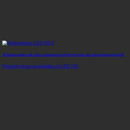
25 Ściana wideo HD LED o powierzchni P0,9 cob mkw. dla stacji telewizyjnej HK
Projekty ścian wyświetlaczy LED HD