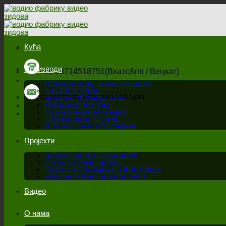
Пређи
на
садржај
Кућа
Производи
+86 13714518751(ВхатсАпп / Вецхат)
ЛЕД екран за унутрашњу позорницу
Спољни ЛЕД екран
салес@ледисплаивалл.цом
Креативни ЛЕД видео екран
ХД екран малог корака
Поправљен рекламни екран
Транспарентни ЛЕД екран
Додатна опрема за ЛЕД екране
Пројекти
пројекти сценских ЛЕД дисплеја
спољни рекламни пројекти
Пројекти зидова екрана са ЛЕД екраном
креативни вођени дисплеј пројекти
Видео
О нама