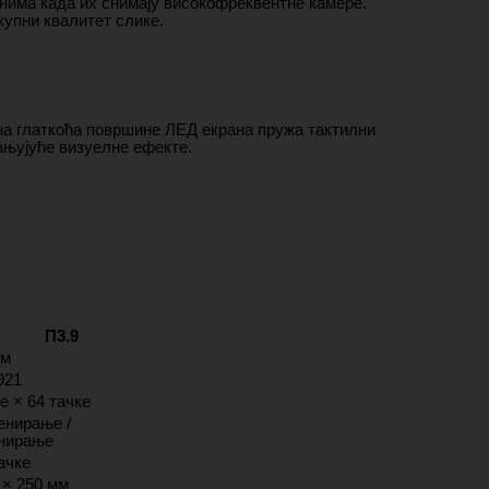
анима када их снимају високофреквентне камере.
упни квалитет слике.
на глаткоћа површине ЛЕД екрана пружа тактилни
пањујуће визуелне ефекте.
П3.9
мм
921
е × 64 тачке
енирање /
енирање
ачке
 × 250 мм