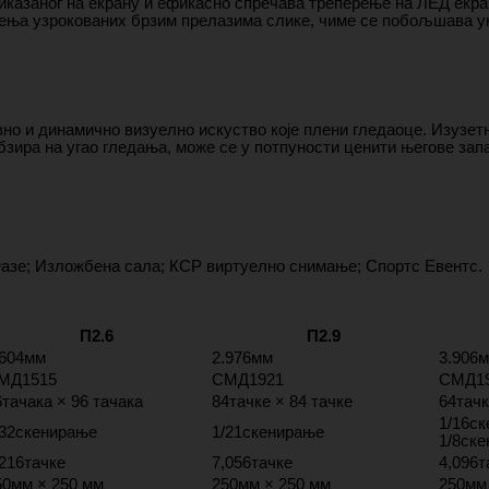
риказаног на екрану и ефикасно спречава треперење на ЛЕД екр
ења узрокованих брзим прелазима слике, чиме се побољшава ук
о и динамично визуелно искуство које плени гледаоце. Изузет
обзира на угао гледања, може се у потпуности ценити његове за
Фазе; Изложбена сала; КСР виртуелно снимање; Спортс Евентс.
П2.6
П2.9
.604мм
2.976мм
3.906
МД1515
СМД1921
СМД1
6тачака × 96 тачака
84тачке × 84 тачке
64тачк
1/16ск
/32скенирање
1/21скенирање
1/8ск
,216тачке
7,056тачке
4,096т
50мм × 250 мм
250мм × 250 мм
250мм