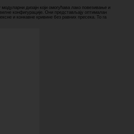
 модуларни дизајн који омогућава лако повезивање и
авилне конфигурације. Они представљају оптималан
ксне и конкавне кривине без равних пресека. То га