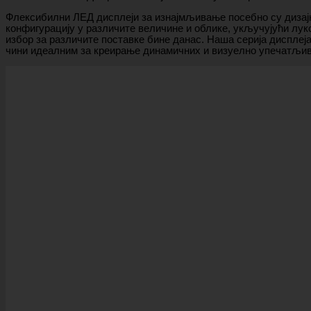
Флексибилни ЛЕД дисплеји за изнајмљивање посебно су дизајн
конфигурацију у различите величине и облике, укључујући л
избор за различите поставке бине данас. Наша серија дисплеј
чини идеалним за креирање динамичних и визуелно упечатљив