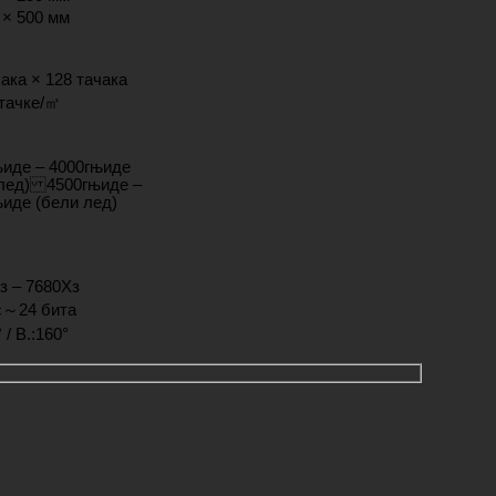
 × 500 мм
ака × 128 тачака
6тачке/㎡
њиде – 4000гњиде
 лед) 4500гњиде –
иде (бели лед)
з – 7680Хз
с～24 бита
 / В.:160°