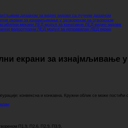
итљивим дизајном за видео зидове са лучним дизајном
илни екрани за изнајмљивање у затвореном на отвореном
ксибилни мекани ЛЕД модул за креативне ЛЕД видео зидове
лни водоотпорни ЛЕД модул за неправилан ЛЕД екран
илни екрани за изнајмљивање у
урације: конвексна и конкавна. Кружни облик се може постићи 
кран
ореном П1.9, П2.6, П2.9, П3.9.