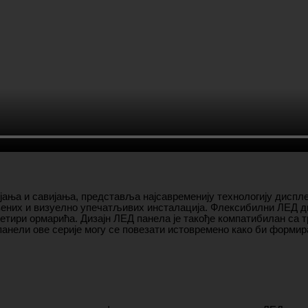
ања и савијања, представља најсавременију технологију диспле
ених и визуелно упечатљивих инсталација. Флексибилни ЛЕД ди
 четири ормарића. Дизајн ЛЕД панела је такође компатибилан са
нели ове серије могу се повезати истовремено како би формира