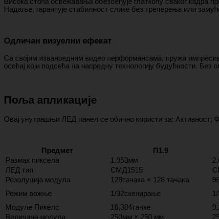
Висока стопа освежавања обезбеђује глаткоћу сваког кадра п
Надаље, гарантује стабилност слике без треперења или замућ
Одличан визуелни ефекат
Са својим изванредним видео перформансама, пружа импресивн
осећај који подсећа на напредну технологију будућности. Без 
Поља апликације
Овај унутрашњи ЛЕД панел се обично користи за: Активност; 
Предмет
П1.9
Размак пиксела
1.953мм
2
ЛЕД тип
СМД1515
С
Резолуција модула
128тачака × 128 тачака
9
Режим вожње
1/32скенирање
1
Модуле Пикелс
16,384тачке
9
Величина модула
250мм × 250 мм
2