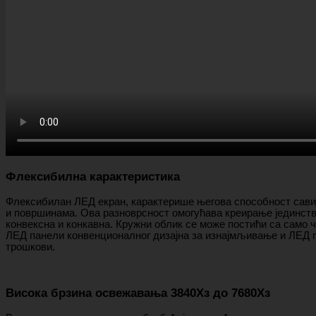
Флексибилна карактеристика
Флексибилан ЛЕД екран, карактерише његова способност савиј
и површинама. Ова разноврсност омогућава креирање јединств
конвексна и конкавна. Кружни облик се може постићи са само
ЛЕД панели конвенционалног дизајна за изнајмљивање и ЛЕД па
трошкови.
Висока брзина освежавања 3840Хз до 7680Хз