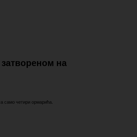
 затвореном на
са само четири ормарића.