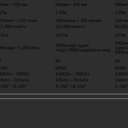
00мм × 500 мм
500мм × 500 мм
500мм
.27м
1.59м
1.59м
92тачке × 192 тачке
168тачака × 168 тачака
128тач
47,456тачке/㎡
112,896тачке/㎡
65,53
,6 м
≥2,9 м
≥3,9м
3000г
3000гњиде (црни
00гњида ~1.200 нита
(црни
лед) 4500гњиде(бели лед)
5500гњ
а
да
да
П43
ИП65
ИП65
,840Хз – 7680Хз
3,840Хз – 7680Хз
3,840Х
4битс～24 бита
14битс～24 бита
14бит
:160° / В.:160°
Х.:160° / В.:160°
Х.:160°