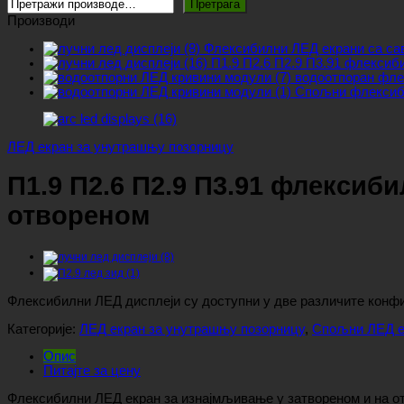
Претрага
Производи
Флексибилни ЛЕД екрани са сав
П1.9 П2.6 П2.9 П3.91 флексиб
водоотпоран фле
Спољни флексиби
ЛЕД екран за унутрашњу позорницу
П1.9 П2.6 П2.9 П3.91 флексиб
отвореном
Флексибилни ЛЕД дисплеји су доступни у две различите конфиг
Категорије:
ЛЕД екран за унутрашњу позорницу
,
Спољни ЛЕД е
Опис
Питајте за цену
Флексибилни ЛЕД екран за изнајмљивање у затвореном и на отв