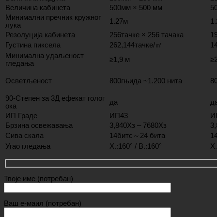
Величина кабинета
500мм × 500 мм
5
Минимални пречник кружног
1.27м
1
лука
Резолуција кабинета
256тачке × 256 тачака
1
Густина пиксела
262,144тачке/㎡
1
Минимална удаљеност
≥1,9 м
≥2
гледања
Осветљеност
800гњида ~1.200 нита
8
90-Степен за 3Д ефекат голог
да
д
ока
ИП Граде
ИП43
И
Брзина освежавања
3,840Хз – 7680Хз
3
Сива скала
14битс～24 бита
1
Угао гледања
Х.:160° / В.:160°
Х.
Твоје име (потребан)
Ваш е-маил (потребан)