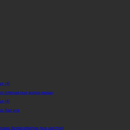
ко плесни под водио екран
цо бар ктв
клама флексибилни лед дисплеј