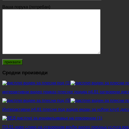
Ваша порука (потребан)
Сродни производи
интерактивни видео приказ плесног подија п4.81 затворени дис
Интерактивни п4.81 плесни под водио екран за ноћни клуб дис
П3.91 нове слике на отвореном вруће видео предња услуга ре