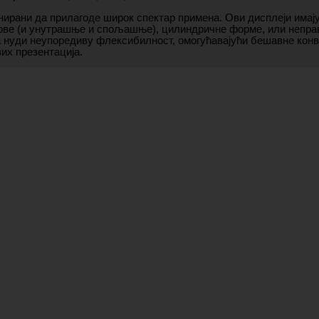
ирани да прилагоде широк спектар примена. Ови дисплеји имају
укове (и унутрашње и спољашње), цилиндричне форме, или непр
а нуди неупоредиву флексибилност, омогућавајући бешавне конве
их презентација.