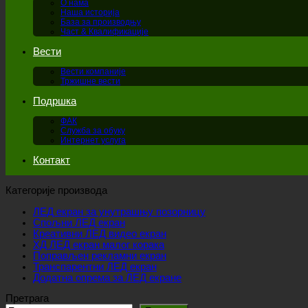
О нама
Наша историја
База за производњу
Част & Квалификације
Вести
Вести компаније
Тржишне вести
Подршка
ФАК
Служба за обуку
Интернет услуга
Контакт
Категорије производа
ЛЕД екран за унутрашњу позорницу
Спољни ЛЕД екран
Креативни ЛЕД видео екран
ХД ЛЕД екран малог корака
Поправљен рекламни екран
Транспарентни ЛЕД екран
Додатна опрема за ЛЕД екране
Претрага