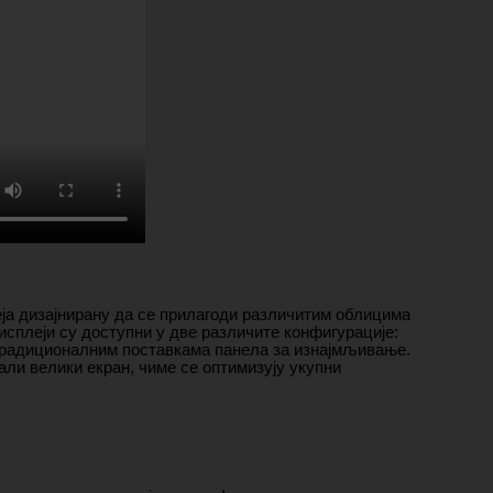
ја дизајнирану да се прилагоди различитим облицима
сплеји су доступни у две различите конфигурације:
 традиционалним поставкама панела за изнајмљивање.
ли велики екран, чиме се оптимизују укупни