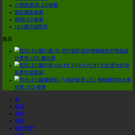
顯
造
麼
小間距高清LED螢幕
示
商:
影
固定廣告螢幕
器
如
響
透明LED螢幕
廠
何
LED顯示器配件
商
找
時,
產品
到
四
更
用於弧形設計視頻牆的可彎曲設
個
具
計柔性 LED 顯示屏
細
成
P1.9 P2.6 P2.9 P3.91室內外弧
節
本
形柔性租賃屏
不
效
用於創意 LED 視頻牆的防水柔
容
益
性軟 LED 模塊
忽
的
視!
選
家
擇?
產品
專案
視頻
關於我們