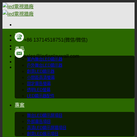
跳
到
內
容
家
+86 13714518751(微信/微信)
產品
sales@ledisplaywall.com
室內舞台LED顯示器
戶外舞台LED顯示器
創意LED顯示器
小間距高清螢幕
固定廣告螢幕
透明LED螢幕
LED顯示器配件
專案
舞台LED顯示屏項目
外部廣告項目
高清LED顯示屏牆項目
創意LED展示項目