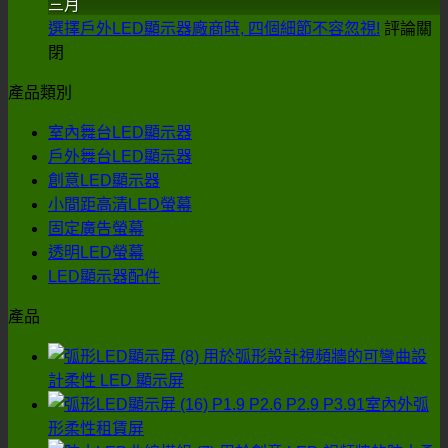
三月
光
屏
選擇戶外LED顯示器廠商時, 四個細節不容忽視!
評論關
二
對
在
閉
極
舞
選
體
台
產品類別
擇
顯
表
戶
示
演
室內舞台LED顯示器
外
器
有
戶外舞台LED顯示器
LED
製
什
創意LED顯示器
顯
造
麼
小間距高清LED螢幕
示
商:
影
固定廣告螢幕
器
如
響
透明LED螢幕
廠
何
LED顯示器配件
商
找
時,
產品
到
四
更
用於弧形設計視頻牆的可彎曲設
個
具
計柔性 LED 顯示屏
細
成
P1.9 P2.6 P2.9 P3.91室內外弧
節
本
形柔性租賃屏
不
效