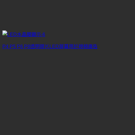
P4 P5 P6 P8透明膠片LED屏幕用於視頻廣告