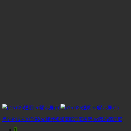
戶外P16 P20全彩led網狀視頻屏顯示屏透明led幕布顯示屏
1