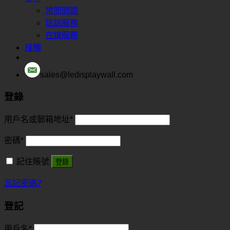
常問問題
培訓服務
在線服務
接觸
sales@ledisplaywall.com
登錄
用戶名或郵箱地址
*
密碼
*
記住賬號
登錄
忘記密碼?
登記
用戶名
*