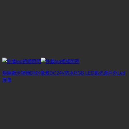
矩陣顯示視頻DMX像素DC24V防水RGB LED點光源戶外Led
屏幕