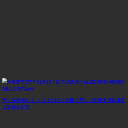
戶外高亮度P7.81 P16 P20 P25媒體立面LED建築視頻牆超輕
LED幕布展示