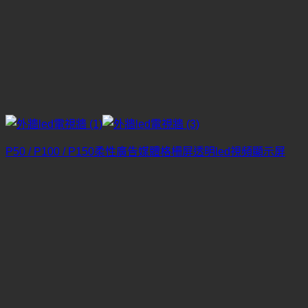
P50 / P100 / P150柔性廣告媒體格柵屏透明led視頻顯示屏