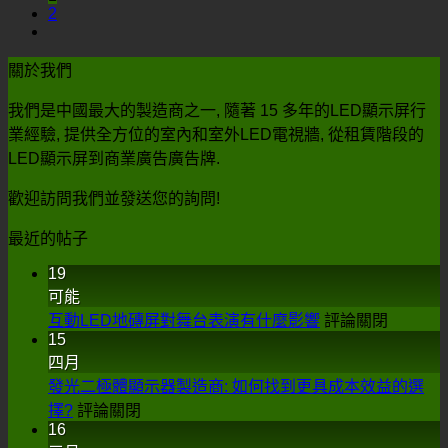
2
關於我們
我們是中國最大的製造商之一, 隨著 15 多年的LED顯示屏行
業經驗, 提供全方位的室內和室外LED電視牆, 從租賃階段的
LED顯示屏到商業廣告廣告牌.
歡迎訪問我們並發送您的詢問!
最近的帖子
19
可能
在
互動LED地磚屏對舞台表演有什麼影響
評論關閉
15
互
四月
動
發光二極體顯示器製造商: 如何找到更具成本效益的選
LED
在
地
擇?
評論關閉
16
發
磚