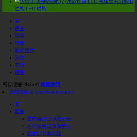
用於創意 LED 視頻牆的防水柔
容
益
性軟 LED 模塊
忽
的
視!
選
家
擇?
產品
專案
視頻
關於我們
消息
支持
接觸
所有版權 2026 ©
聯繫我們
網站地圖
& Led display cards
家
產品
室內舞台LED顯示器
戶外舞台LED顯示器
創意LED顯示器