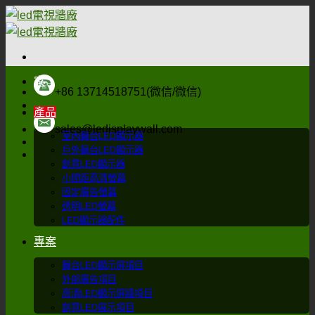
跳
到
內
容
家
+86 13714518751(微信/微信)
產品
sales@ledisplaywall.com
室內舞台LED顯示器
戶外舞台LED顯示器
創意LED顯示器
小間距高清螢幕
固定廣告螢幕
透明LED螢幕
LED顯示器配件
專案
舞台LED顯示屏項目
外部廣告項目
高清LED顯示屏牆項目
創意LED展示項目