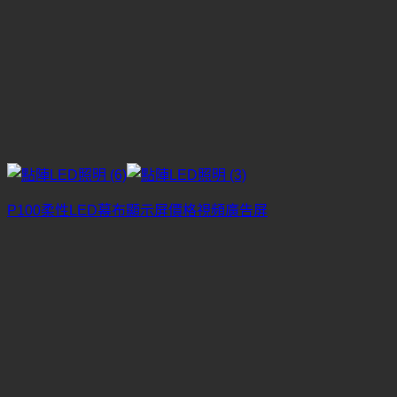
P100柔性LED幕布顯示屏價格視頻廣告屏