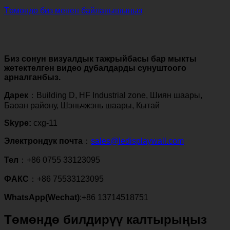
Төмөндө биз менен байланышыңыз
Биз сонун визуалдык тажрыйбасы бар мыкты
жетектелген видео дубалдарды сунуштоого
арналганбыз.
Дарек
：
Building D
,
HF Industrial zone
, Шиян шаары,
Баоан району, Шэньчжэнь шаары, Кытай
Skype:
cxg-11
Электрондук почта
：
sales@ledisplaywall.com
Тел
：+86 0755 33123095
ФАКС
：+86 75533123095
WhatsApp(Wechat)
:+86 13714518751
Төмөндө билдирүү калтырыңыз