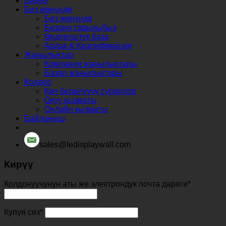
Видео
Биз жөнүндө
Биз жөнүндө
Биздин тарыхыбыз
Өндүрүштүк база
Ардак & Квалификация
Жаңылыктар
Компания жаңылыктары
Базар жаңылыктары
Колдоо
Көп берилүүчү суроолор
Окуу кызматы
Онлайн кызматы
Байланыш
sales@ledisplaywall.com
Кирүү
Колдонуучунун аты же электрондук почта дареги
*
Купуя сөз
*