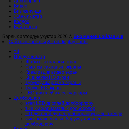
Долбоорлор
Видео
Биз жөнүндө
Жаңылыктар
Колдоо
Байланыш
Бардык автордук укуктар 2026 ©
Биз менен байланыш
Сайттын картасы
& Led display cards
Үй
Продукциялар
Жабык сахнадагы экран
Сырткы сахнанын экраны
Креативдик видео экран
Кичинекей HD экран
Туруктуу жарнама экраны
Тунук LED экран
LED дисплей аксессуарлары
Долбоорлор
этап LED дисплей долбоорлору
тышкы жарнамалык долбоорлор
HD дисплей дубал долбоорлорун алып келди
чыгармачыл алып баруучу дисплей
долбоорлору