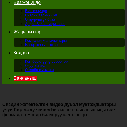
Биз жөнүндө
Биз жөнүндө
Биздин тарыхыбыз
Өндүрүштүк база
Ардак & Квалификация
Жаңылыктар
Компания жаңылыктары
Базар жаңылыктары
Колдоо
Көп берилүүчү суроолор
Окуу кызматы
Онлайн кызматы
Байланыш
Сиздин жетектелген видео дубал муктаждыктары
үчүн бир жолу чечим
Биз менен байланышыңыз же
формада төмөндө билдирүү калтырыңыз