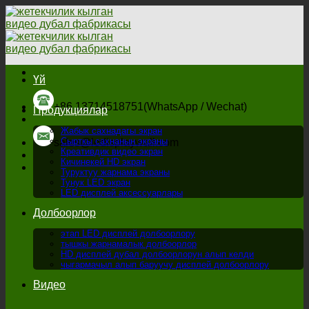
Мазмунга
өтүү
Үй
+86 13714518751(WhatsApp / Wechat)
Продукциялар
Жабык сахнадагы экран
Сырткы сахнанын экраны
sales@ledisplaywall.com
Креативдик видео экран
Кичинекей HD экран
Туруктуу жарнама экраны
Тунук LED экран
LED дисплей аксессуарлары
Долбоорлор
этап LED дисплей долбоорлору
тышкы жарнамалык долбоорлор
HD дисплей дубал долбоорлорун алып келди
чыгармачыл алып баруучу дисплей долбоорлору
Видео