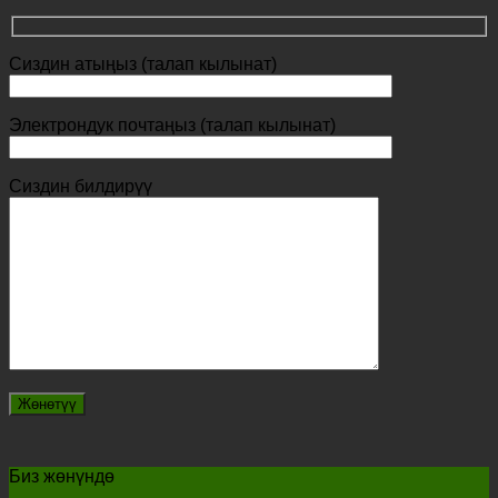
Сиздин атыңыз (талап кылынат)
Электрондук почтаңыз (талап кылынат)
Сиздин билдирүү
Биз жөнүндө