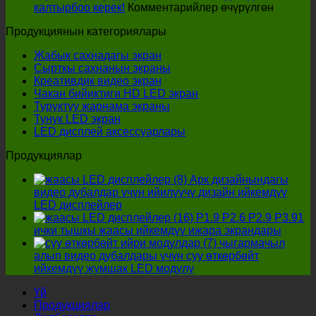
үнөмдүү
боюнча
калтырбоо керек!
Комментарийлер өчүрүлгөн
вариантты
тышкы
Продукциянын категориялары
тапса
LED
болот?
диспле
Жабык сахнадагы экран
өндүрүү
Сырткы сахнанын экраны
тандап
Креативдик видео экран
жатканд
Чакан бийиктиги HD LED экран
төрт
Туруктуу жарнама экраны
майда-
Тунук LED экран
чүйдөсү
LED дисплей аксессуарлары
чейин
көз
Продукциялар
жаздым
калтыр
Арк дизайнындагы
керек!
видео дубалдар үчүн ийилүүчү дизайн ийкемдүү
LED дисплейлер
P1.9 P2.6 P2.9 P3.91
ички тышкы жаасы ийкемдүү ижара экрандары
чыгармачыл
алып видео дубалдары үчүн суу өткөрбөйт
ийкемдүү жумшак LED модулу
Үй
Продукциялар