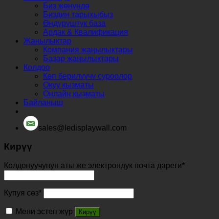
Биз жөнүндө
Биздин тарыхыбыз
Өндүрүштүк база
Ардак & Квалификация
Жаңылыктар
Компания жаңылыктары
Базар жаңылыктары
Колдоо
Көп берилүүчү суроолор
Окуу кызматы
Онлайн кызматы
Байланыш
sales@ledisplaywall.com
Кирүү
Колдонуучунун аты же электрондук почта дареги
*
Купуя сөз
*
Мени эстеп жүр
Кирүү