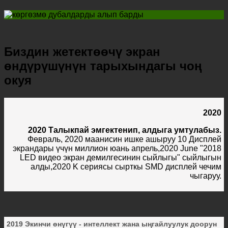
Биздин жетектөөчү экран
өндүрүшүнүн тарыхындагы чоң
окуя
2020
2020 Талыкпай эмгектенип, алдыга умтулабыз.
Февраль, 2020 маанисин ишке ашыруу 10 Дисплей
экрандары үчүн миллион юань апрель,2020 June "2018
LED видео экран демилгесинин сыйлыгы" сыйлыгын
алды,2020 K сериясы сырткы SMD дисплей чечим
чыгаруу.
2019 Экинчи өнүгүү - интеллект жана ыңгайлуулук доорун