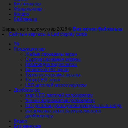
Биз жөнүндө
Жаңылыктар
Колдоо
Байланыш
Бардык автордук укуктар 2026 ©
Биз менен байланыш
Сайттын картасы
& Led display cards
Үй
Продукциялар
Жабык сахнадагы экран
Сырткы сахнанын экраны
Креативдик видео экран
Кичинекей HD экран
Туруктуу жарнама экраны
Тунук LED экран
LED дисплей аксессуарлары
Долбоорлор
этап LED дисплей долбоорлору
тышкы жарнамалык долбоорлор
HD дисплей дубал долбоорлорун алып келди
чыгармачыл алып баруучу дисплей
долбоорлору
Видео
Биз жөнүндө