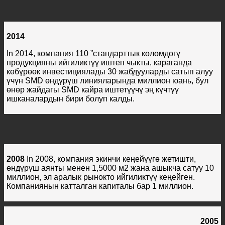
2014
In 2014, компания 110 ”стандарттык көлөмдөгү
продукцияны ийгиликтүү иштеп чыкты, караганда
көбүрөөк инвестициялады 30 жабдууларды сатып алуу
үчүн SMD өндүрүш линияларында миллион юань, бул
өнөр жайдагы SMD кайра иштетүүчү эң күчтүү
ишканалардын бири болуп калды.
2008
In 2008, компания экинчи кеңейүүгө жетишти,
өндүрүш аянты менен 1,5000 м2 жана ашыкча сатуу 10
миллион, эл аралык рынокто ийгиликтүү кеңейген.
Компаниянын катталган капиталы бар 1 миллион.
2005