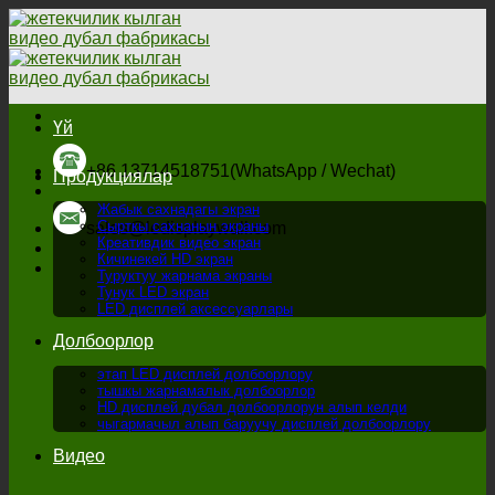
Мазмунга
өтүү
Үй
+86 13714518751(WhatsApp / Wechat)
Продукциялар
Жабык сахнадагы экран
Сырткы сахнанын экраны
sales@ledisplaywall.com
Креативдик видео экран
Кичинекей HD экран
Туруктуу жарнама экраны
Тунук LED экран
LED дисплей аксессуарлары
Долбоорлор
этап LED дисплей долбоорлору
тышкы жарнамалык долбоорлор
HD дисплей дубал долбоорлорун алып келди
чыгармачыл алып баруучу дисплей долбоорлору
Видео