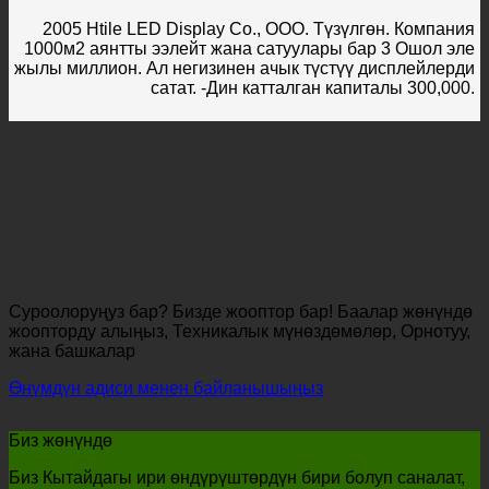
2005 Htile LED Display Co., ООО. Түзүлгөн. Компания
1000м2 аянтты ээлейт жана сатуулары бар 3 Ошол эле
жылы миллион. Ал негизинен ачык түстүү дисплейлерди
сатат. -Дин катталган капиталы 300,000.
Суроолоруңуз бар? Бизде жооптор бар! Баалар жөнүндө
жоопторду алыңыз, Техникалык мүнөздөмөлөр, Орнотуу,
жана башкалар
Өнүмдүн адиси менен байланышыңыз
Биз жөнүндө
Биз Кытайдагы ири өндүрүштөрдүн бири болуп саналат,