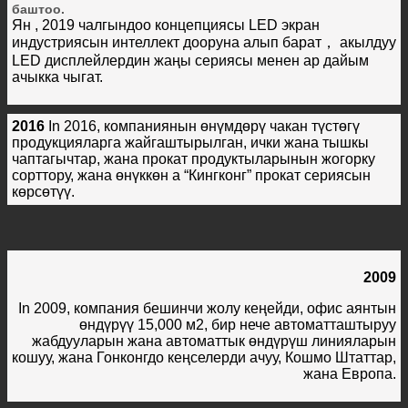
баштоо.
Ян , 2019 чалгындоо концепциясы LED экран
индустриясын интеллект дооруна алып барат， акылдуу
LED дисплейлердин жаңы сериясы менен ар дайым
ачыкка чыгат.
2016
In 2016, компаниянын өнүмдөрү чакан түстөгү
продукцияларга жайгаштырылган, ички жана тышкы
чаптагычтар, жана прокат продуктыларынын жогорку
сорттору, жана өнүккөн а “Кингконг” прокат сериясын
көрсөтүү.
2009
In 2009, компания бешинчи жолу кеңейди, офис аянтын
өндүрүү 15,000 м2, бир нече автоматташтыруу
жабдууларын жана автоматтык өндүрүш линияларын
кошуу, жана Гонконгдо кеңселерди ачуу, Кошмо Штаттар,
жана Европа.