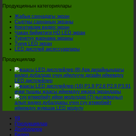
вариантты
тышкы
Продукциянын категориялары
тапса
LED
болот?
диспле
Жабык сахнадагы экран
өндүрүү
Сырткы сахнанын экраны
тандап
Креативдик видео экран
жатканд
Чакан бийиктиги HD LED экран
төрт
Туруктуу жарнама экраны
майда-
Тунук LED экран
чүйдөсү
LED дисплей аксессуарлары
чейин
көз
Продукциялар
жаздым
калтыр
Арк дизайнындагы
керек!
видео дубалдар үчүн ийилүүчү дизайн ийкемдүү
LED дисплейлер
P1.9 P2.6 P2.9 P3.91
ички тышкы жаасы ийкемдүү ижара экрандары
чыгармачыл
алып видео дубалдары үчүн суу өткөрбөйт
ийкемдүү жумшак LED модулу
Үй
Продукциялар
Долбоорлор
Видео