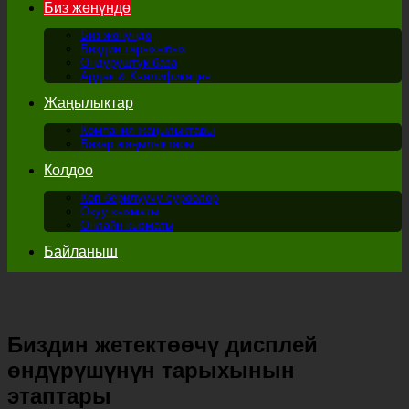
Биз жөнүндө
Биз жөнүндө
Биздин тарыхыбыз
Өндүрүштүк база
Ардак & Квалификация
Жаңылыктар
Компания жаңылыктары
Базар жаңылыктары
Колдоо
Көп берилүүчү суроолор
Окуу кызматы
Онлайн кызматы
Байланыш
Биздин жетектөөчү дисплей
өндүрүшүнүн тарыхынын
этаптары