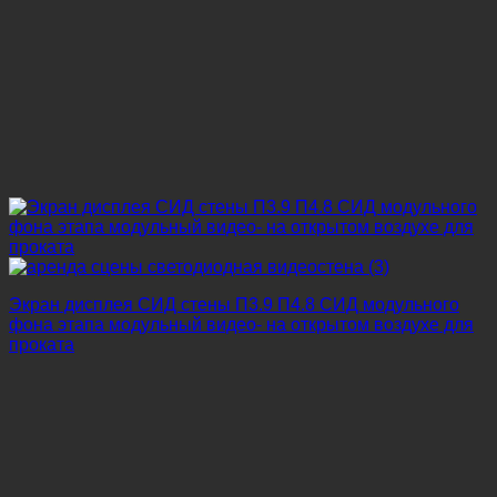
Экран дисплея СИД стены П3.9 П4.8 СИД модульного
фона этапа модульный видео- на открытом воздухе для
проката