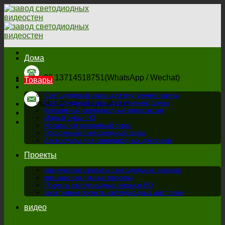
перейти
к
содержанию
Дома
+86 13714518751(WhatsApp / Wechat)
Товары
Светодиодный экран для внутренней сцены
Светодиодный экран для уличной сцены
sales@ledisplaywall.com
Креативный светодиодный видеоэкран
Малый экран HD
Исправлен рекламный экран
Прозрачный светодиодный экран
Аксессуары для светодиодных дисплеев
Проекты
сценические проекты светодиодных экранов
внешние рекламные проекты
Проекты светодиодных экранов HD
креативные проекты светодиодных дисплеев
видео