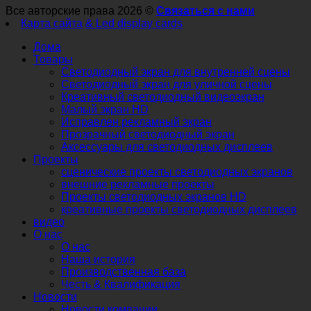
Все авторские права 2026 ©
Связаться с нами
Карта сайта
& Led display cards
Дома
Товары
Светодиодный экран для внутренней сцены
Светодиодный экран для уличной сцены
Креативный светодиодный видеоэкран
Малый экран HD
Исправлен рекламный экран
Прозрачный светодиодный экран
Аксессуары для светодиодных дисплеев
Проекты
сценические проекты светодиодных экранов
внешние рекламные проекты
Проекты светодиодных экранов HD
креативные проекты светодиодных дисплеев
видео
О нас
О нас
Наша история
Производственная база
Честь & Квалификация
Новости
Новости компании