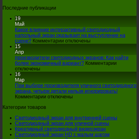
Последние публикации
19
Май
Какое влияние интерактивный светодиодный
напольный экран оказывает на выступление на
на
сцене?
Комментарии отключены
Какое
15
влияние
Апр
интерактивный
производители светодиодных экранов: Как найти
светодиодный
более экономичный вариант?
Комментарии
на
напольный
отключены
производители
экран
16
светодиодных
оказывает
Мар
экранов:
на
При выборе производителя уличного светодиодного
Как
выступление
экрана, четыре детали нельзя игнорировать!
найти
на
на
Комментарии отключены
более
При
сцене?
Категории товаров
экономичный
выборе
вариант?
производителя
Светодиодный экран для внутренней сцены
уличного
Светодиодный экран для уличной сцены
светодиодного
Креативный светодиодный видеоэкран
экрана,
Светодиодный экран HD с малым шагом
четыре