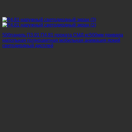
500панель П3.91 П4.81 проката СМД кс500мм привела
напольная полноцветная мобильная анимация яркий
светодиодный дисплей