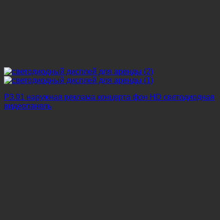
P3.91 наружная реклама концерта фон HD светодиодная
видеопанель