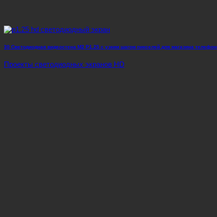
30 Светодиодная видеостена M2 P1.25 с узким шагом пикселей для магазина телефон
Проекты светодиодных экранов HD