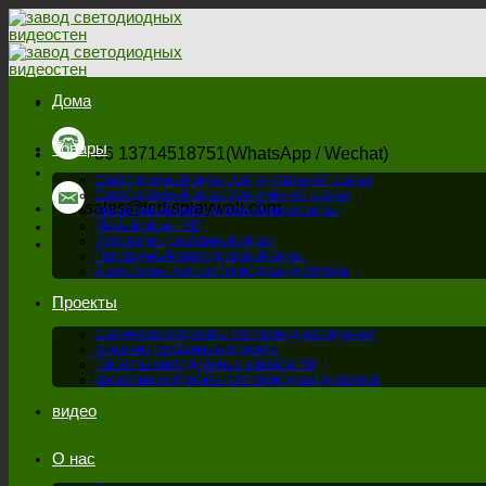
перейти
к
содержанию
Дома
Товары
+86 13714518751(WhatsApp / Wechat)
Светодиодный экран для внутренней сцены
Светодиодный экран для уличной сцены
sales@ledisplaywall.com
Креативный светодиодный видеоэкран
Малый экран HD
Исправлен рекламный экран
Прозрачный светодиодный экран
Аксессуары для светодиодных дисплеев
Проекты
сценические проекты светодиодных экранов
внешние рекламные проекты
Проекты светодиодных экранов HD
креативные проекты светодиодных дисплеев
видео
О нас