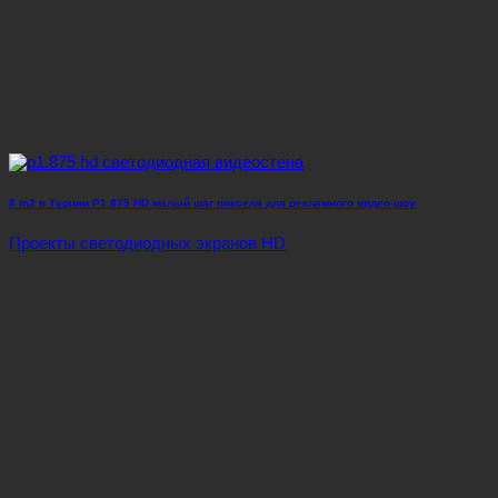
8 m2 в Турции P1.875 HD малый шаг пикселя для рекламного видео-шоу
Проекты светодиодных экранов HD