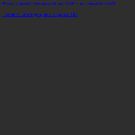
60 малогабаритный светодиодный экран P1.56 hd на площади Nanjing KG
Проекты светодиодных экранов HD