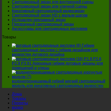
Светодиодный экран для внутренней сцены
уличного
Светодиодный экран для уличной сцены
светодиодного
Креативный светодиодный видеоэкран
экрана,
Светодиодный экран HD с малым шагом
четыре
Исправлен рекламный экран
детали
Прозрачный светодиодный экран
нельзя
Аксессуары для светодиодных дисплеев
игнорировать!
Товары
Гибкие
светодиодные дисплеи с гибким дизайном для
видеостен дугового дизайна
P1.9 P2.6
P2.9 P3.91 Арендные гибкие дуговые экраны для
помещений и улицы
водонепроницаемый гибкий мягкий светодиодный
модуль для креативных светодиодных видеостен
Дома
Товары
Проекты
видео