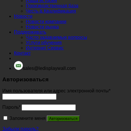
Наша история
Производственная база
Честь & Квалификация
Новости
Новости компании
Новости рынка
Поддерживать
Часто задаваемые вопросы
Услуги обучения
Интернет Сервис
Контакт
sales@ledisplaywall.com
Авторизоваться
Имя пользователя или адрес электронной почты
*
Пароль
*
Запомните меня
Авторизоваться
Забыли пароль?