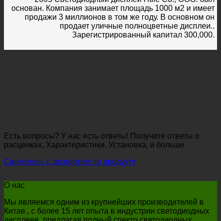
основан. Компания занимает площадь 1000 м2 и имеет
продажи 3 миллионов в том же году. В основном он
продает уличные полноцветные дисплеи..
Зарегистрированный капитал 300,000.
Есть вопросы? У нас есть ответы! Получите ответы о
расценках, Характеристики, Установка, и больше
Свяжитесь с экспертом по продукту
О нас
Мы являемся одним из крупнейших производителей в
Китае., с более 15 лет опыта в индустрии светодиодных
дисплеев, предлагая полный спектр светодиодных