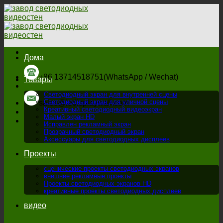
перейти
к
содержанию
Дома
+86 13714518751(WhatsApp / Wechat)
Товары
Светодиодный экран для внутренней сцены
Светодиодный экран для уличной сцены
sales@ledisplaywall.com
Креативный светодиодный видеоэкран
Малый экран HD
Исправлен рекламный экран
Прозрачный светодиодный экран
Аксессуары для светодиодных дисплеев
Проекты
сценические проекты светодиодных экранов
внешние рекламные проекты
Проекты светодиодных экранов HD
креативные проекты светодиодных дисплеев
видео