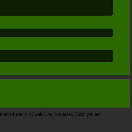
manie kariet z VDwall, Lins, Novastar, Colorlight..atď