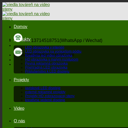
Preskočiť
na
obsah
Domov
Produkty
+86 13714518751(WhatsApp / Wechat)
LED obrazovka v interiéri
LED obrazovka na vonkajšom pódiu
sales@ledisplaywall.com
Kreatívna led video obrazovka
HD obrazovka s malým rozstupom
Pevná reklamná obrazovka
Priehľadná LED obrazovka
Príslušenstvo k LED displeju
Projekty
javiskové LED displeje
externé reklamné projekty
Projekty HD zobrazovacej steny
kreatívne vedené displeje
Video
O nás