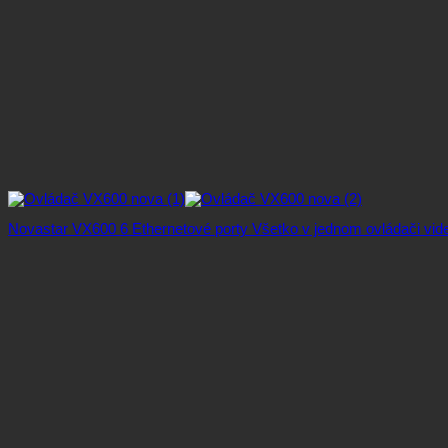
Novastar VX600 6 Ethernetové porty Všetko v jednom ovládači vid