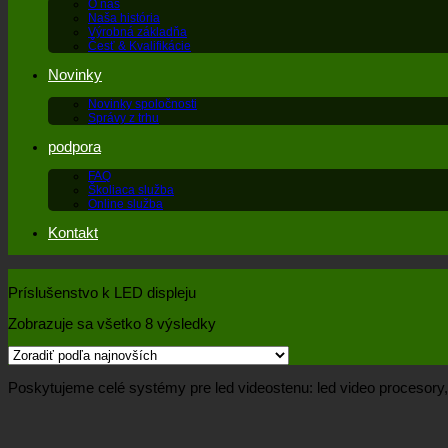
O nás
Naša história
Výrobná základňa
Česť & Kvalifikácie
Novinky
Novinky spoločnosti
Správy z trhu
podpora
FAQ
Školiaca služba
Online služba
Kontakt
Príslušenstvo k LED displeju
Zobrazuje sa všetko 8 výsledky
Poskytujeme celé systémy pre led videostenu: led video procesory, kon