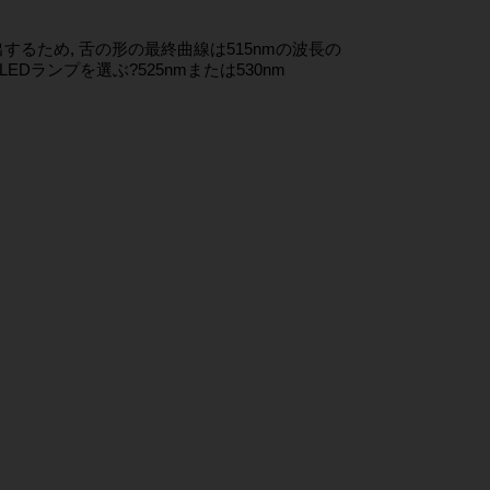
るため, 舌の形の最終曲線は515nmの波長の
LEDランプを選ぶ?525nmまたは530nm