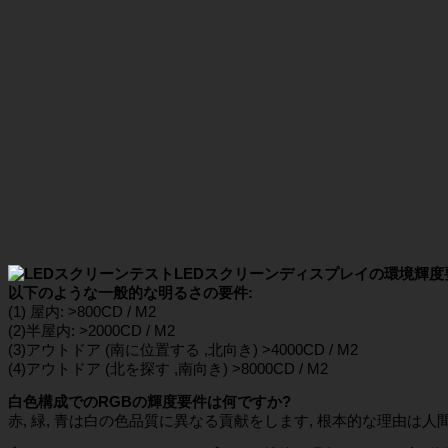
LEDスクリーンディスプレイの環境輝度
以下のような一般的な明るさの要件:
(1) 屋内: >800CD / M2
(2)半屋内: >2000CD / M2
(3)アウトドア (南に位置する ,北向き) >4000CD / M2
(4)アウトドア (北を探す ,南向き) >8000CD / M2
白色構成でのRGBの輝度要件は何ですか?
赤, 緑, 青は白の色品質に異なる貢献をします, 根本的な理由は