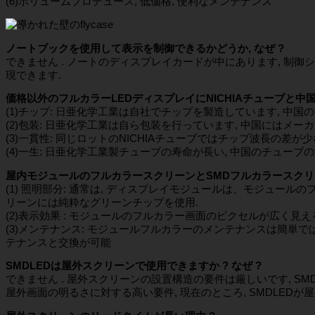
(6)ボリュームプロデュース, 低価格, 便利なメンテナンス
ノートブックを使用して表示を制御できるかどうか, なぜ ?
できません . ノートのディスプレイカードが中にあります, 制御
現できます.
価格以外のフルカラーLEDディスプレイにNICHIAチューブと中
(1)チップ: 日亜化学工業は自社でチップを製造しています, 中
(2)包装: 日亜化学工業は自ら包装を行っています, 中国にはメ
(3)一貫性: 同じロットのNICHIAチューブではチップ波長の差が
(4)一生: 日亜化学工業製チューブの寿命が長い, 中国のチューブ
屋内モジュールのフルカラースクリーンとSMDフルカラースクリ
(1) 照明部分: 通常は, ディスプレイモジュールは、モジュール
リーンには純粋なグリーンチップを使用.
(2)表示効果 : モジュールのフルカラー画面のピクセルが広く見え
(3)メンテナンス: モジュールフルカラーのメンテナンスは簡単で
テナンスと交換が可能
SMDLEDは屋外スクリーンで使用できますか ? なぜ ?
できません . 屋外スクリーンの設置構造の要件は厳しいです, S
屋外画面の明るさに対する高い要件, 現在のところ, SMDLED