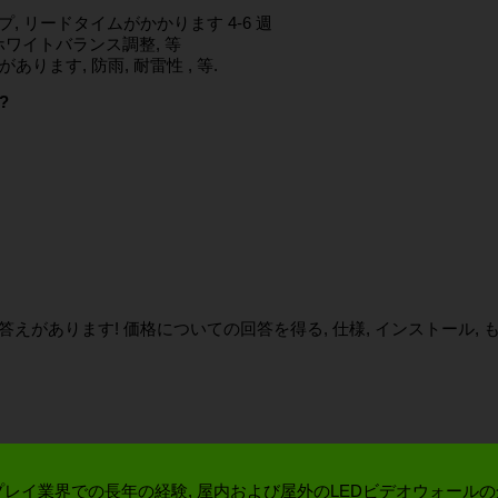
プ, リードタイムがかかります 4-6 週
 ホワイトバランス調整, 等
ります, 防雨, 耐雷性 , 等.
?
答えがあります! 価格についての回答を得る, 仕様, インストール, 
ィスプレイ業界での長年の経験, 屋内および屋外のLEDビデオウォール