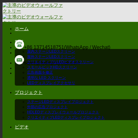
コ
ン
テ
ン
ツ
ホーム
に
ス
製品
キ
+86 13714518751(WhatsApp / Wechat)
屋内ステージLEDスクリーン
ッ
屋外ステージLEDスクリーン
プ
クリエイティブなLEDビデオスクリーン
sales@ledisplaywall.com
スモールピッチHDスクリーン
広告画面を修正
透明な LED スクリーン
LEDディスプレイアクセサリ
プロジェクト
ステージLEDディスプレイプロジェクト
外部の広告プロジェクト
HDLEDディスプレイウォールプロジェクト
クリエイティブLEDディスプレイプロジェクト
ビデオ