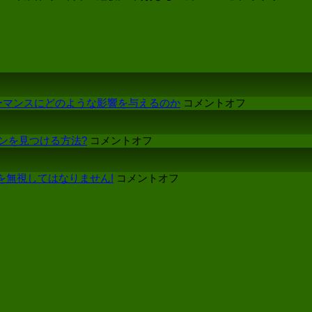
オ
ーマンスにどのような影響を与えるのか
コメントオフ
ン
イ
オ
ョンを見つける方法?
コメントオフ
ン
ン
タ
LED
ラ
デ
オ
細を無視してはなりません!
コメントオフ
ク
ィ
ン
テ
ス
屋
ィ
プ
外
ブ
レ
用
LED
LED
イ
フ
デ
メ
ロ
ィ
ー
ア
ス
カ
ス
プ
ー:
ク
レ
よ