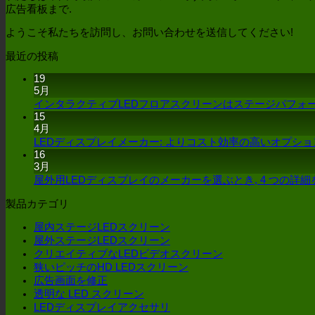
広告看板まで.
ようこそ私たちを訪問し、お問い合わせを送信してください!
最近の投稿
19
5月
インタラクティブLEDフロアスクリーンはステージパフォ
15
4月
LEDディスプレイメーカー: よりコスト効率の高いオプシ
16
3月
屋外用LEDディスプレイのメーカーを選ぶとき, 4 つの詳
製品カテゴリ
屋内ステージLEDスクリーン
屋外ステージLEDスクリーン
クリエイティブなLEDビデオスクリーン
狭いピッチのHD LEDスクリーン
広告画面を修正
透明な LED スクリーン
LEDディスプレイアクセサリ