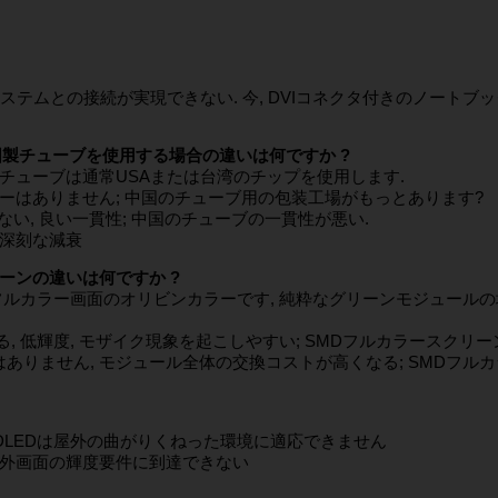
システムとの接続が実現できない. 今, DVIコネクタ付きのノートブ
国製チューブを使用する場合の違いは何ですか ?
国のチューブは通常USAまたは台湾のチップを使用します.
ーカーはありません; 中国のチューブ用の包装工場がもっとあります?
少ない, 良い一貫性; 中国のチューブの一貫性が悪い.
の深刻な減衰
ーンの違いは何ですか ?
のフルカラー画面のオリビンカラーです, 純粋なグリーンモジュールの場
る, 低輝度, モザイク現象を起こしやすい; SMDフルカラースクリ
はありません, モジュール全体の交換コストが高くなる; SMDフル
MDLEDは屋外の曲がりくねった環境に適応できません
が屋外画面の輝度要件に到達できない