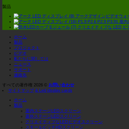
製品
アークデザインビデオウォ
P1.9 P2.6 P2.9 P
クリエイティブな LED 
ホーム
製品
プロジェクト
ビデオ
私たちに関しては
ニュース
サポート
連絡先
すべての著作権 2026 ©
お問い合わせ
サイトマップ
& Led display cards
ホーム
製品
屋内ステージLEDスクリーン
屋外ステージLEDスクリーン
クリエイティブなLEDビデオスクリーン
スモールピッチHDスクリーン