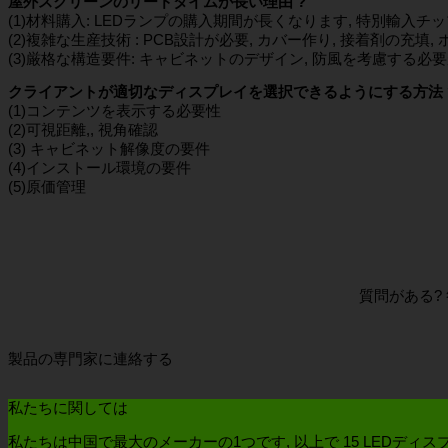
屋外スクリーンのリードタイムが長い理由 ?
(1)材料購入: LEDランプの購入期間が長くなります, 特別輸入チッ
(2)複雑な生産技術 : PCB設計が必要, カバー作り, 接着剤の充填,
(3)厳格な構造要件: キャビネットのデザイン, 防風を考慮する必要があ
クライアントが適切なディスプレイを選択できるようにする方法 
(1)コンテンツを表示する必要性
(2)可視距離,, 視角確認
(3) キャビネット解像度の要件
(4)インストール環境の要件
(5)原価管理
質問がある? 
製品の専門家に連絡する
私たちに関しては
私たちは中国で最大のメーカーの1つです, 以上で 15 LEDデ