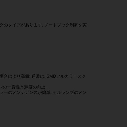
ックのタイプがあります, ノートブック制御を実
合はより高価; 通常は, SMDフルカラースク
ーンの一貫性と輝度の向上.
カラーのメンテナンスが簡単, セルランプのメン