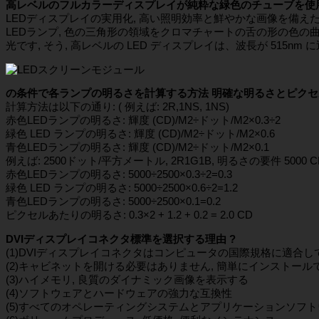
高レベルのフルカラーディスプレイが純粋な緑色のチューブを使
LEDディスプレイの実用化, 高い照明効率と鮮やかな画像を備え
LEDランプ, 色の三角形の領域をクロマチャートの舌の形の色の曲
光です, そう, 高レベルの LED ディスプレイは、波長が 515nm 
の条件で各ランプの明るさを計算する方法
明確な明るさとピクセ
計算方法は以下の通り: ( 例えば: 2R,1NS, 1NS)
赤色LEDランプの明るさ: 輝度 (CD)/M2÷ドット/M2×0.3÷2
緑色 LED ランプの明るさ: 輝度 (CD)/M2÷ドット/M2×0.6
青色LEDランプの明るさ: 輝度 (CD)/M2÷ドット/M2×0.1
例えば: 2500ドット/平方メートル, 2R1G1B, 明るさの要件 5000 CD 
赤色LEDランプの明るさ: 5000÷2500×0.3÷2=0.3
緑色 LED ランプの明るさ: 5000÷2500×0.6÷2=1.2
青色LEDランプの明るさ: 5000÷2500×0.1=0.2
ピクセルあたりの明るさ: 0.3×2 + 1.2 + 0.2 = 2.0 CD
DVIディスプレイコネクタ標準を選択する理由 ?
(1)DVIディスプレイコネクタはコンピュータの国際規格に適合し
(2)キャビネットを開ける必要はありません, 簡単にインストール
(3)ハイメモリ, 良質のダイナミック画像を表示する
(4)ソフトウェアとハ​​ードウェアの強力な互換性
(5)すべてのオペレーティングシステムとアプリケーションソフト