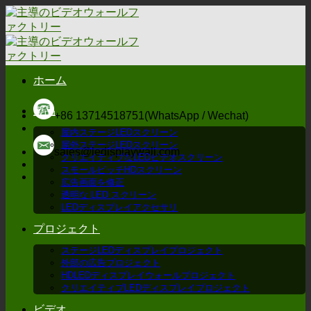
コ
ン
テ
ン
ツ
ホーム
に
ス
製品
キ
+86 13714518751(WhatsApp / Wechat)
ッ
屋内ステージLEDスクリーン
プ
屋外ステージLEDスクリーン
sales@ledisplaywall.com
クリエイティブなLEDビデオスクリーン
スモールピッチHDスクリーン
広告画面を修正
透明な LED スクリーン
LEDディスプレイアクセサリ
プロジェクト
ステージLEDディスプレイプロジェクト
外部の広告プロジェクト
HDLEDディスプレイウォールプロジェクト
クリエイティブLEDディスプレイプロジェクト
ビデオ