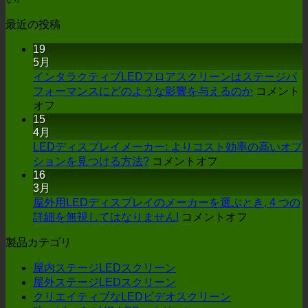
最近の投稿
19
5月
インタラクティブLEDフロアスクリーンはステージパ
フォーマンスにどのような影響を与えるのか
コメント
オ
オフ
15
ン
4月
イ
LEDディスプレイメーカー: よりコスト効率の高いオプ
ン
オ
ションを見つける方法?
コメントオフ
タ
16
ン
ラ
3月
LED
ク
デ
屋外用LEDディスプレイのメーカーを選ぶとき, 4 つの
テ
ィ
オ
詳細を無視してはなりません!
コメントオフ
ィ
ス
ン
ブ
製品カテゴリ
プ
屋
LED
レ
外
フ
屋内ステージLEDスクリーン
イ
用
ロ
屋外ステージLEDスクリーン
LED
メ
ア
クリエイティブなLEDビデオスクリーン
デ
ー
ス