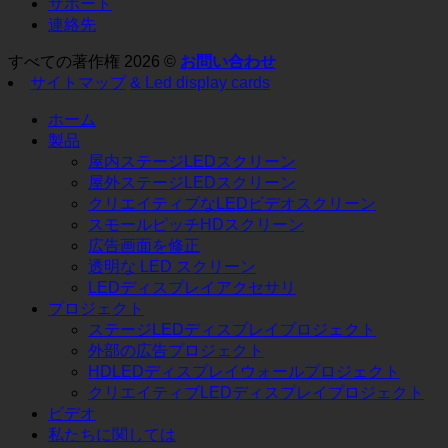
無
サポート
る
な
視
連絡先
方
影
し
法?
響
すべての著作権 2026 ©
お問い合わせ
て
を
サイトマップ
& Led display cards
は
与
な
え
ホーム
り
る
製品
ま
の
屋内ステージLEDスクリーン
せ
か
屋外ステージLEDスクリーン
ん!
クリエイティブなLEDビデオスクリーン
スモールピッチHDスクリーン
広告画面を修正
透明な LED スクリーン
LEDディスプレイアクセサリ
プロジェクト
ステージLEDディスプレイプロジェクト
外部の広告プロジェクト
HDLEDディスプレイウォールプロジェクト
クリエイティブLEDディスプレイプロジェクト
ビデオ
私たちに関しては