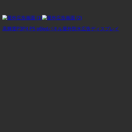
高輝度P3P4 P5 p6ledパネル屋外防水広告ディスプレイ