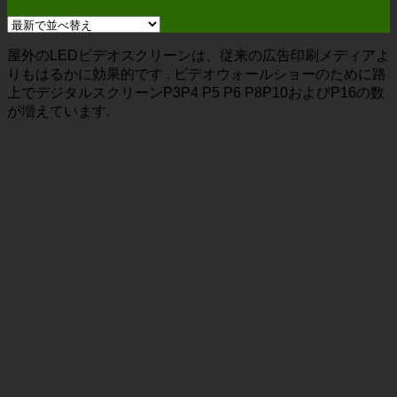
屋外のLEDビデオスクリーンは、従来の広告印刷メディアよ
りもはるかに効果的です . ビデオウォールショーのために路
上でデジタルスクリーンP3P4 P5 P6 P8P10およびP16の数
が増えています.