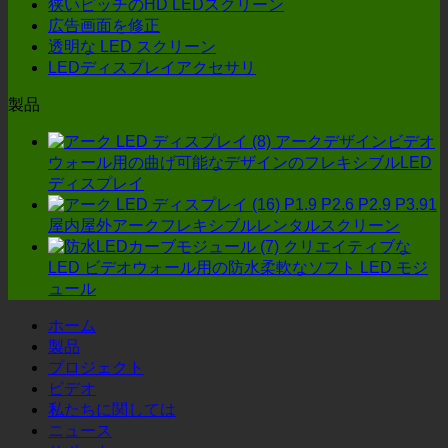
狭いピッチのHD LEDスクリーン
ィ
カ
ク
広告画面を修正
ス
ー:
リ
透明な LED スクリーン
プ
よ
ー
LEDディスプレイアクセサリ
レ
り
ン
イ
コ
は
製品
の
ス
ス
メ
ト
アークデザインビデオ
テ
ー
効
ウォール用の曲げ可能なデザインのフレキシブルLED
ー
カ
率
ディスプレイ
ジ
ー
の
P1.9 P2.6 P2.9 P3.91
パ
を
高
屋内屋外アークフレキシブルレンタルスクリーン
フ
選
い
クリエイティブな
ォ
ぶ
オ
LED ビデオウォール用の防水柔軟なソフト LED モジ
ー
と
プ
ュール
マ
き,
シ
ン
4
ホーム
ョ
ス
つ
製品
ン
に
の
プロジェクト
を
ど
詳
ビデオ
見
の
細
私たちに関しては
つ
よ
を
ニュース
け
う