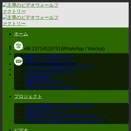
コ
ン
テ
ン
ツ
ホーム
に
ス
製品
キ
+86 13714518751(WhatsApp / Wechat)
ッ
屋内ステージLEDスクリーン
プ
屋外ステージLEDスクリーン
sales@ledisplaywall.com
クリエイティブなLEDビデオスクリーン
スモールピッチHDスクリーン
広告画面を修正
透明な LED スクリーン
LEDディスプレイアクセサリ
プロジェクト
ステージLEDディスプレイプロジェクト
外部の広告プロジェクト
HDLEDディスプレイウォールプロジェクト
クリエイティブLEDディスプレイプロジェクト
ビデオ