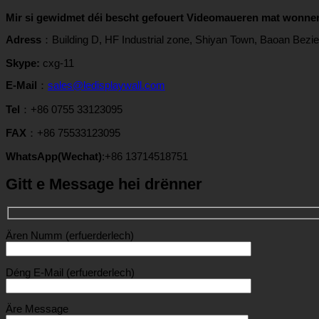
Mir si gewidmet déi bescht gefouert Videomaueren mat wonners
Adress
：
Building D
,
HF Industrial zone
, Shiyan Town, Baoan Bezie
Skype:
cxg-11
E-Mail
：
sales@ledisplaywall.com
Tel
：+86 0755 33123095
FAX
：+86 75533123095
WhatsApp(Wechat)
:+86 13714518751
Gitt e Message hei drënner
Ären Numm (erfuerderlech)
Déng E-Mail (erfuerderlech)
Äre Message