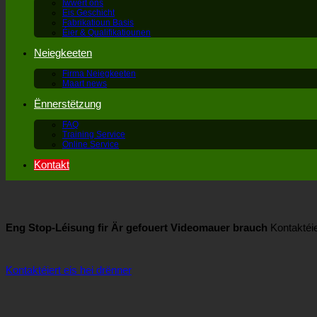
Iwwert ons
Eis Geschicht
Fabrikatioun Basis
Éier & Qualifikatiounen
Neiegkeeten
Firma Neiegkeeten
Maart news
Ënnerstëtzung
FAQ
Training Service
Online Service
Kontakt
Eng Stop-Léisung fir Är gefouert Videomauer brauch
Kontaktéie
Kontaktéiert eis hei drënner