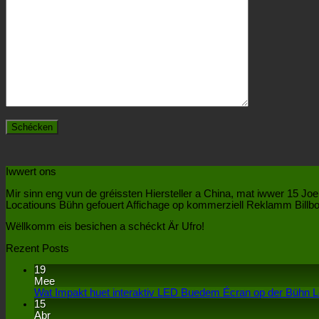
Iwwert ons
Mir sinn eng vun de gréissten Hiersteller a China, mat iwwer 15 Joe
Locatiouns Bühn gefouert Affichage op kommerziell Reklamm Billbo
Wëllkomm eis besichen a schéckt Är Ufro!
Rezent Posts
19
Mee
Wat Impakt huet interaktiv LED Buedem Écran op der Bühn 
15
Abr