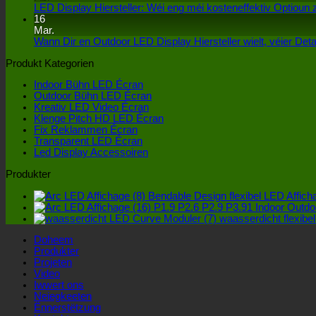
LED Display Hiersteller: Wéi eng méi kosteneffektiv Optioun
16
Mar.
Wann Dir en Outdoor LED Display Hiersteller wielt, véier Detail
Produkt Kategorien
Indoor Bühn LED Écran
Outdoor Bühn LED Écran
Kreativ LED Video Écran
Klenge Pitch HD LED Écran
Fix Reklammen Écran
Transparent LED Écran
Led Display Accessoiren
Produkter
Bendable Design flexibel LED Affich
P1.9 P2.6 P2.9 P3.91 Indoor Outdoo
waasserdicht flexibe
Doheem
Produkter
Projeten
Video
Iwwert ons
Neiegkeeten
Ënnerstëtzung