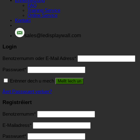
Ënnerstëtzung
FAQ
Training Service
Online Service
Kontakt
sales@ledisplaywall.com
Login
Benotzernumm oder E-Mail Adress
*
Passwuert
*
Erënner dech u mech
Mellt Iech un
Äert Passwuert verluer?
Registréiert
Benotzernumm
*
E-Mailadress
*
Passwuert
*