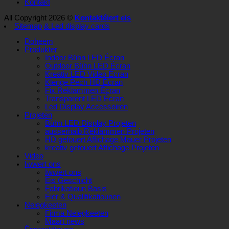
Kontakt
All Copyright 2026 ©
Kontaktéiert eis
Sitemap
& Led display cards
Doheem
Produkter
Indoor Bühn LED Écran
Outdoor Bühn LED Écran
Kreativ LED Video Écran
Klenge Pech HD Écran
Fix Reklammen Écran
Transparent LED Écran
Led Display Accessoiren
Projeten
Bühn LED Display Projeten
ausserhalb Reklammen Projeten
HD gefouert Affichage Mauer Projeten
kreativ gefouert Affichage Projeten
Video
Iwwert ons
Iwwert ons
Eis Geschicht
Fabrikatioun Basis
Éier & Qualifikatiounen
Neiegkeeten
Firma Neiegkeeten
Maart news