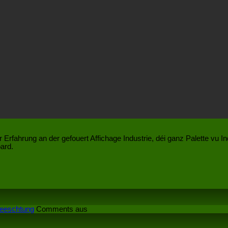
r Erfahrung an der gefouert Affichage Industrie, déi ganz Palette vu 
ard.
an
Leeschtung
Comments aus
Wat
Impakt