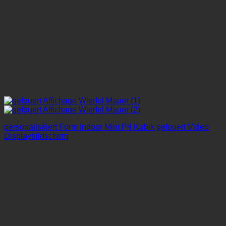
personaliséiert Form Indoor Mini P4 Kubik gefouert Video
Displaybildschirm