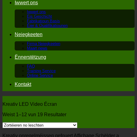
Iwwert ons
Iwwert ons
Eis Geschicht
Fabrikatioun Basis
Éier & Qualifikatiounen
Neiegkeeten
Firma Neiegkeeten
Maart news
Ënnerstëtzung
FAQ
Training Service
Online Service
Kontakt
Kreativ LED Video Écran
Weist 1–12 vun 19 Resultater
Kreativ onregelméisseg gefouert Affichage Schëlder a