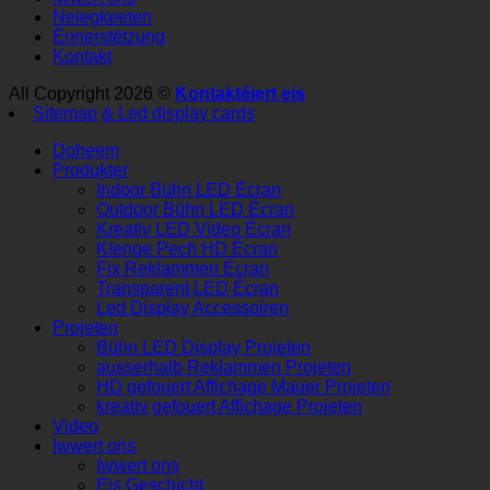
Neiegkeeten
Ënnerstëtzung
Kontakt
All Copyright 2026 ©
Kontaktéiert eis
Sitemap
& Led display cards
Doheem
Produkter
Indoor Bühn LED Écran
Outdoor Bühn LED Écran
Kreativ LED Video Écran
Klenge Pech HD Écran
Fix Reklammen Écran
Transparent LED Écran
Led Display Accessoiren
Projeten
Bühn LED Display Projeten
ausserhalb Reklammen Projeten
HD gefouert Affichage Mauer Projeten
kreativ gefouert Affichage Projeten
Video
Iwwert ons
Iwwert ons
Eis Geschicht