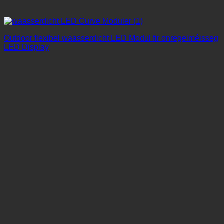
Outdoor flexibel waasserdicht LED Modul fir onregelméisseg
LED Display