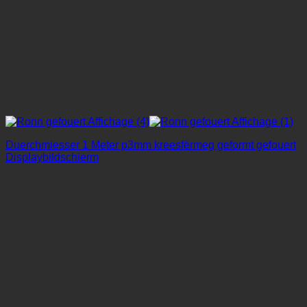
Duerchmiesser 1 Meter p3mm kreesfërmeg geformt gefouert
Displaybildschierm