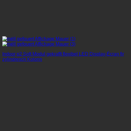
Indoor p2 Soft Modul gekrafft flexibel LED Display-Écran fir
zylindresch Kolonn