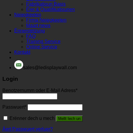
Fabrikatioun Basis
Éier & Qualifikatiounen
Neiegkeeten
Firma Neiegkeeten
Maart news
Ënnerstëtzung
FAQ
Training Service
Online Service
Kontakt
sales@ledisplaywall.com
Login
Benotzernumm oder E-Mail Adress
*
Passwuert
*
Erënner dech u mech
Mellt Iech un
Äert Passwuert verluer?