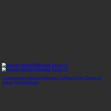
Zauberwürfel gefouert Affichage Vollfaarf Video Écran p3
Indoor Annoncéieren