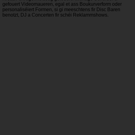
gefouert Videomaueren, egal et ass Boukurverform oder
personaliséiert Formen, si gi meeschtens fir Disc Baren
benotzt, DJ a Concerten fir schéi Reklammshows.