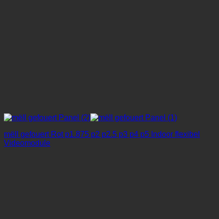
mëll gefouert Rot p1.875 p2 p2.5 p3 p4 p5 Indoor flexibel
Videomodule