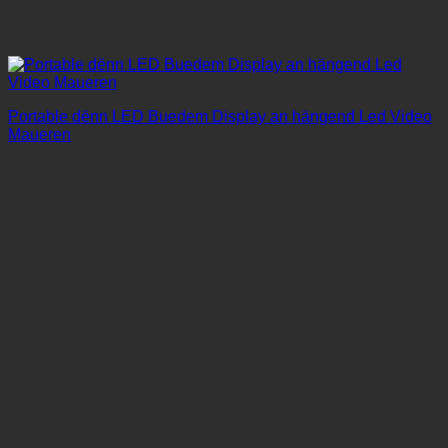
Portable dënn LED Buedem Display an hängend Led Video
Maueren