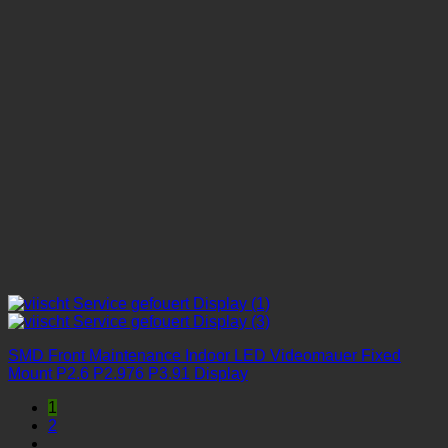
SMD Front Maintenance Indoor LED Videomauer Fixed
Mount P2.6 P2.976 P3.91 Display
1
2