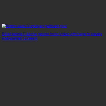
Béier kënne Fläsche gesinn hunn Video Affichage fir kreativ
Reklammen Screens