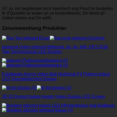
A7: jo, mir begréissen Iech häerzlech eng Prouf ze bestellen
fir d'Qualitéit ze testen an ze kontrolléieren. Dir kënnt all
Artikel wielen wat Dir wëllt.
Zesummenhang Produkter
beweegt Video gefouert Billboard, 3g, 4g, Wifi, GPS RGB
Taxi Top Annoncen LED Display
Fabrikpräis Kierch Video Mall Nightclub P4 Plafong Indoor
LED Grousbildschirm Display
3D DJ Konsol Indoor kreativ Video Display LED Screen