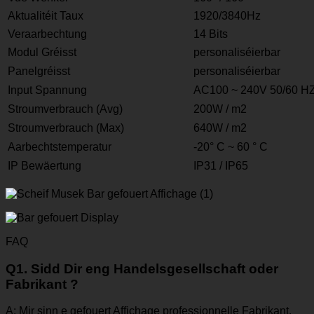
Aktualitéit Taux
1920/3840Hz
Veraarbechtung
14 Bits
Modul Gréisst
personaliséierbar
Panelgréisst
personaliséierbar
Input Spannung
AC100 ~ 240V 50/60 H
Stroumverbrauch (Avg)
200W / m2
Stroumverbrauch (Max)
640W / m2
Aarbechtstemperatur
-20° C ~ 60 ° C
IP Bewäertung
IP31 / IP65
FAQ
Q1. Sidd Dir eng Handelsgesellschaft oder
Fabrikant ?
A: Mir sinn e gefouert Affichage professionnelle Fabrikant.