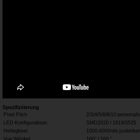
Spezifizéierung
Pixel Pitch
2/3/4/5/6/8/10 personali
LED Konfiguratioun
SMD2020 / 1919/3535
Hellegkeet
1000-6000nits justierbar
Vue Wénkel
160° / 160 °