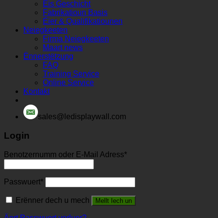
Eis Geschicht
Fabrikatioun Basis
Éier & Qualifikatiounen
Neiegkeeten
Firma Neiegkeeten
Maart news
Ënnerstëtzung
FAQ
Training Service
Online Service
Kontakt
sales@ledisplaywall.com
Login
Benotzernumm oder E-Mail Adress
*
Passwuert
*
Erënner dech u mech
Mellt Iech un
Äert Passwuert verluer?