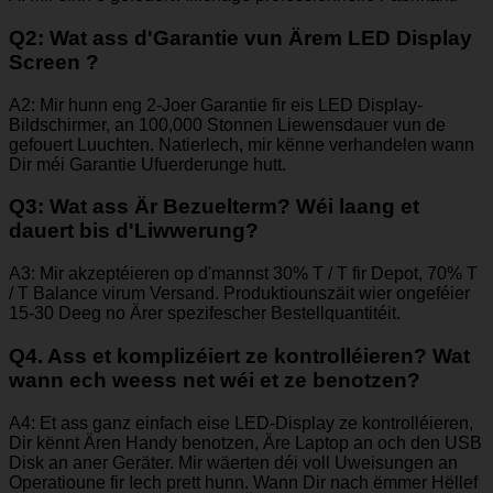
Q2: Wat ass d'Garantie vun Ärem LED Display
Screen ?
A2: Mir hunn eng 2-Joer Garantie fir eis LED Display-
Bildschirmer, an 100,000 Stonnen Liewensdauer vun de
gefouert Luuchten. Natierlech, mir kënne verhandelen wann
Dir méi Garantie Ufuerderunge hutt.
Q3: Wat ass Är Bezuelterm? Wéi laang et
dauert bis d'Liwwerung?
A3: Mir akzeptéieren op d'mannst 30% T / T fir Depot, 70% T
/ T Balance virum Versand. Produktiounszäit wier ongeféier
15-30 Deeg no Ärer spezifescher Bestellquantitéit.
Q4. Ass et komplizéiert ze kontrolléieren? Wat
wann ech weess net wéi et ze benotzen?
A4: Et ass ganz einfach eise LED-Display ze kontrolléieren,
Dir kënnt Ären Handy benotzen, Äre Laptop an och den USB
Disk an aner Geräter. Mir wäerten déi voll Uweisungen an
Operatioune fir Iech prett hunn. Wann Dir nach ëmmer Hëllef