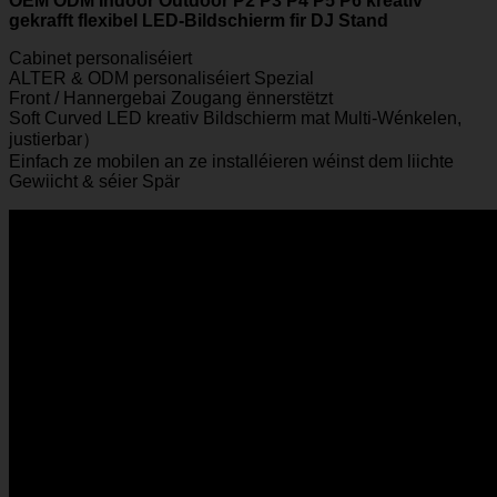
OEM ODM Indoor Outdoor P2 P3 P4 P5 P6 kreativ
gekrafft flexibel LED-Bildschierm fir DJ Stand
Cabinet personaliséiert
ALTER & ODM personaliséiert Spezial
Front / Hannergebai Zougang ënnerstëtzt
Soft Curved LED kreativ Bildschierm mat Multi-Wénkelen,
justierbar）
Einfach ze mobilen an ze installéieren wéinst dem liichte
Gewiicht & séier Spär