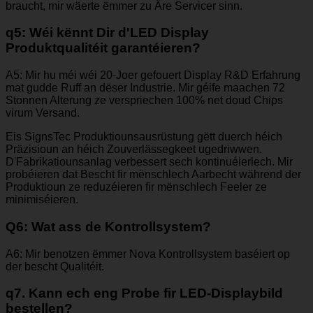
braucht, mir wäerte ëmmer zu Äre Servicer sinn.
q5: Wéi kënnt Dir d'LED Display
Produktqualitéit garantéieren?
A5: Mir hu méi wéi 20-Joer gefouert Display R&D Erfahrung
mat gudde Ruff an dëser Industrie. Mir géife maachen 72
Stonnen Alterung ze verspriechen 100% net doud Chips
virum Versand.
Eis SignsTec Produktiounsausrüstung gëtt duerch héich
Präzisioun an héich Zouverlässegkeet ugedriwwen.
D'Fabrikatiounsanlag verbessert sech kontinuéierlech. Mir
probéieren dat Bescht fir mënschlech Aarbecht während der
Produktioun ze reduzéieren fir mënschlech Feeler ze
minimiséieren.
Q6: Wat ass de Kontrollsystem?
A6: Mir benotzen ëmmer Nova Kontrollsystem baséiert op
der bescht Qualitéit.
q7. Kann ech eng Probe fir LED-Displaybild
bestellen?