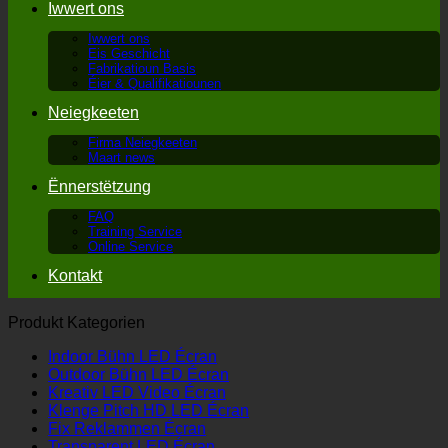
Iwwert ons
Iwwert ons
Eis Geschicht
Fabrikatioun Basis
Éier & Qualifikatiounen
Neiegkeeten
Firma Neiegkeeten
Maart news
Ënnerstëtzung
FAQ
Training Service
Online Service
Kontakt
Produkt Kategorien
Indoor Bühn LED Écran
Outdoor Bühn LED Écran
Kreativ LED Video Écran
Klenge Pitch HD LED Écran
Fix Reklammen Écran
Transparent LED Écran