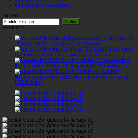
Led Display Accessoiren
Sichen
Sichen
Produkter
Bendable Design flexibel LED
Affichage fir Arc Design Video Maueren
P1.9 P2.6 P2.9 P3.91 Indoor
Outdoor Arc flexibel Locatiounspräis Schiirme
waasserdicht
flexibel Soft Led Modul fir kreativ LED Video Maueren
Outdoor
flexibel waasserdicht LED Modul fir onregelméisseg
LED Display