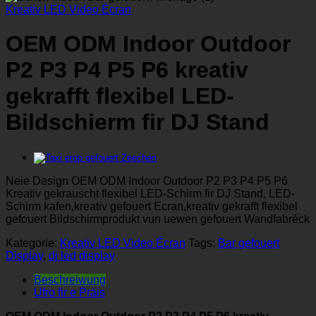
Kreativ LED Video Écran
OEM ODM Indoor Outdoor
P2 P3 P4 P5 P6 kreativ
gekrafft flexibel LED-
Bildschierm fir DJ Stand
Neie Design OEM ODM Indoor Outdoor P2 P3 P4 P5 P6
Kreativ gekrauscht flexibel LED-Schirm fir DJ Stand, LED-
Schirm kafen,kreativ gefouert Ecran,kreativ gekrafft flexibel
gefouert Bildschirmprodukt vun uewen gefouert Wandfabréck
Kategorie:
Kreativ LED Video Écran
Tags:
Bar gefouert
Display
,
dj led display
Beschreiwung
Ufro fir e Präis