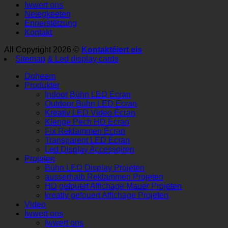
Iwwert ons
Neiegkeeten
Ënnerstëtzung
Kontakt
All Copyright 2026 ©
Kontaktéiert eis
Sitemap
& Led display cards
Doheem
Produkter
Indoor Bühn LED Écran
Outdoor Bühn LED Écran
Kreativ LED Video Écran
Klenge Pech HD Écran
Fix Reklammen Écran
Transparent LED Écran
Led Display Accessoiren
Projeten
Bühn LED Display Projeten
ausserhalb Reklammen Projeten
HD gefouert Affichage Mauer Projeten
kreativ gefouert Affichage Projeten
Video
Iwwert ons
Iwwert ons