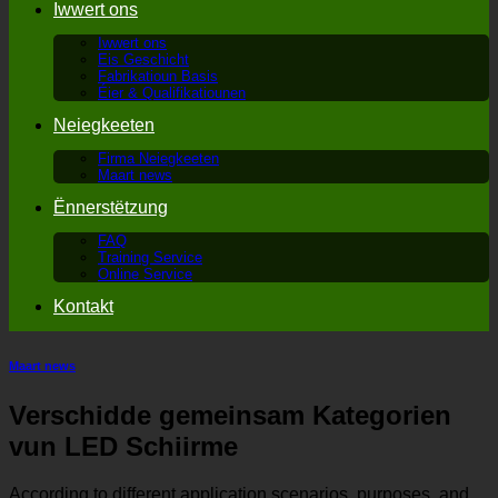
Iwwert ons
Iwwert ons
Eis Geschicht
Fabrikatioun Basis
Éier & Qualifikatiounen
Neiegkeeten
Firma Neiegkeeten
Maart news
Ënnerstëtzung
FAQ
Training Service
Online Service
Kontakt
Maart news
Verschidde gemeinsam Kategorien
vun LED Schiirme
According to different application scenarios
,
purposes
,
and