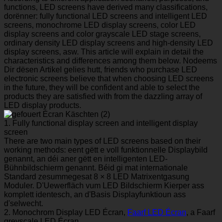
functions
,
LED screens have derived many classifications
,
dorënner:
fully functional LED screens and intelligent LED
screens
,
monochrome LED display screens
,
color LED
display screens and color grayscale LED stage screens
,
ordinary density LED display screens and high-density LED
display screens
, asw.
This article will explain in detail the
characteristics and differences among them below
. Nodeems
Dir dësen Artikel gelies hutt,
friends who purchase LED
electronic screens believe that when choosing LED screens
in the future
,
they will be confident and able to select the
products they are satisfied with from the dazzling array of
LED display products
.
1.
Fully functional display screen and intelligent display
screen
There are two main types of LED screens based on their
working methods
: eent gëtt e voll funktionnelle Displaybild
genannt, an déi aner gëtt en intelligenten LED-
Bühnbildschierm genannt. Béid gi mat internationale
Standard zesummegesat 8 × 8 LED Matrixentgasung
Moduler. D'Uewerfläch vum LED Bildschierm Kierper ass
komplett identesch, an d'Basis Displayfunktioun ass
d'selwecht.
2. Monochrom Display LED Écran,
Faarf LED Écran
, a Faarf
greyscale LED Écran