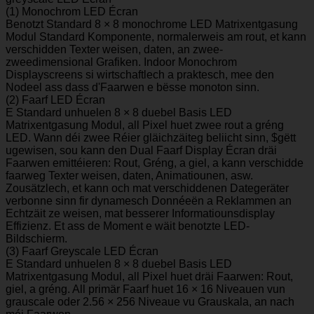
(1) Monochrom LED Écran
Benotzt Standard 8 × 8 monochrome LED Matrixentgasung
Modul Standard Komponente, normalerweis am rout, et kann
verschidden Texter weisen, daten, an zwee-
zweedimensional Grafiken. Indoor Monochrom
Displayscreens si wirtschaftlech a praktesch, mee den
Nodeel ass dass d'Faarwen e bësse monoton sinn.
(2) Faarf LED Écran
E Standard unhuelen 8 × 8 duebel Basis LED
Matrixentgasung Modul, all Pixel huet zwee rout a gréng
LED. Wann déi zwee Réier gläichzäiteg beliicht sinn, $gëtt
ugewisen, sou kann den Dual Faarf Display Écran dräi
Faarwen emittéieren: Rout, Gréng, a giel, a kann verschidde
faarweg Texter weisen, daten, Animatiounen, asw.
Zousätzlech, et kann och mat verschiddenen Dategeräter
verbonne sinn fir dynamesch Donnéeën a Reklammen an
Echtzäit ze weisen, mat besserer Informatiounsdisplay
Effizienz. Et ass de Moment e wäit benotzte LED-
Bildschierm.
(3) Faarf Greyscale LED Écran
E Standard unhuelen 8 × 8 duebel Basis LED
Matrixentgasung Modul, all Pixel huet dräi Faarwen: Rout,
giel, a gréng. All primär Faarf huet 16 × 16 Niveauen vun
grauscale oder 2.56 × 256 Niveaue vu Grauskala, an nach