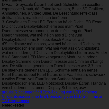
méi Faarwen.
D'Faarf Greyscale Écran huet räich Schichten an excellent
expressiver Kraaft, déi Fotoe ka weisen, Biller, 3D Grafiken,
Animatiounen, a Video Biller. De Leeschtungseffekt ass
delikat, räich, realistesch, an beréieren.
3. Gewéinlech Dicht LED Écran an héich Dicht LED Écran
D'Dicht vum Displaybildschierm ass mam Pixel
Duerchmiesser verbonnen, an de méi kleng de Pixel
Duerchmiesser, wat méi héich ass d'Dicht vum
Displaybildschierm. Fir spezifesch Auswiel, wat
d'Sichtdistanz méi no ass, wat méi héich soll d'Dicht vum
Displaybildschierm sinn; Wat méi wäit ass d'Sichtdistanz,
wat méi niddereg d'Dicht vum Displaybildschierm ass. An der
8 × 8 Standard LED Matrixentgasung Modul vun Indoor
Display Schiirme, den Duerchmiesser ass 5mm an d'Längt
ass. De stäerkste gemeinsam Duerchmiesser ass 3,7 mm.
De stäerkste gemeinsam LED Schiirme enthalen eenzel
Faarf Écran, duebel Faarf Écran, dräi Faarf Écran, schwaarz
a wäiss Écran, voll Faarf Indoor Surface Mount
Displaybildschierm, LED Notizblock Display Écran, Handy a
verschiddenen Instrument Display Schiirme, asw.
grouss Richtungen fir d'Entwécklung vun LED Schiirme
Virsiichtsmoossname fir d'Benotzung vun LED Schiirme an
TV Programmer
Neiegkeeten