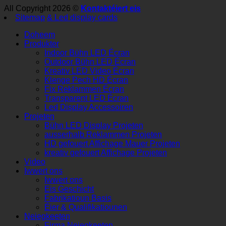
All Copyright 2026 ©
Kontaktéiert eis
Sitemap
& Led display cards
Doheem
Produkter
Indoor Bühn LED Écran
Outdoor Bühn LED Écran
Kreativ LED Video Écran
Klenge Pech HD Écran
Fix Reklammen Écran
Transparent LED Écran
Led Display Accessoiren
Projeten
Bühn LED Display Projeten
ausserhalb Reklammen Projeten
HD gefouert Affichage Mauer Projeten
kreativ gefouert Affichage Projeten
Video
Iwwert ons
Iwwert ons
Eis Geschicht
Fabrikatioun Basis
Éier & Qualifikatiounen
Neiegkeeten
Firma Neiegkeeten