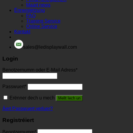
Maart news
Ënnerstëtzung
FAQ
Training Service
Online Service
Kontakt
sales@ledisplaywall.com
Login
Benotzernumm oder E-Mail Adress
*
Passwuert
*
Erënner dech u mech
Mellt Iech un
Äert Passwuert verluer?
Registréiert
Benotzernumm
*