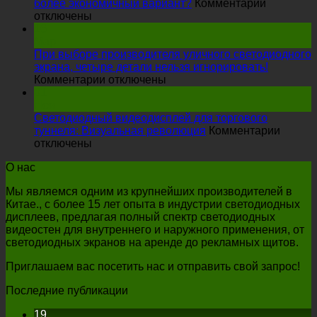
светодиодный
более экономичный вариант?
Комментарии
на
напольный
отключены
производители
экран
16
светодиодных
оказывает
Мар
экранов:
на
При выборе производителя уличного светодиодного
Как
выступление
экрана, четыре детали нельзя игнорировать!
найти
на
на
Комментарии отключены
более
При
сцене?
01
экономичный
выборе
Ноя
вариант?
производителя
Светодиодный видеодисплей для торгового
уличного
туннеля: Визуальная революция
Комментарии
на
светодиодного
отключены
Светодиодный
экрана,
О нас
видеодисплей
четыре
для
детали
Мы являемся одним из крупнейших производителей в
торгового
нельзя
Китае., с более 15 лет опыта в индустрии светодиодных
туннеля:
игнорировать!
дисплеев, предлагая полный спектр светодиодных
Визуальная
видеостен для внутреннего и наружного применения, от
революция
светодиодных экранов на аренде до рекламных щитов.
Приглашаем вас посетить нас и отправить свой запрос!
Последние публикации
19