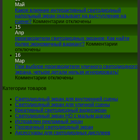
Май
Какое влияние интерактивный светодиодный
напольный экран оказывает на выступление на
на
сцене?
Комментарии отключены
Какое
15
влияние
Апр
интерактивный
производители светодиодных экранов: Как найти
светодиодный
более экономичный вариант?
Комментарии
на
напольный
отключены
производители
экран
16
светодиодных
оказывает
Мар
экранов:
на
При выборе производителя уличного светодиодного
Как
выступление
экрана, четыре детали нельзя игнорировать!
найти
на
на
Комментарии отключены
более
При
сцене?
Категории товаров
экономичный
выборе
вариант?
производителя
Светодиодный экран для внутренней сцены
уличного
Светодиодный экран для уличной сцены
светодиодного
Креативный светодиодный видеоэкран
экрана,
Светодиодный экран HD с малым шагом
четыре
Исправлен рекламный экран
детали
Прозрачный светодиодный экран
нельзя
Аксессуары для светодиодных дисплеев
игнорировать!