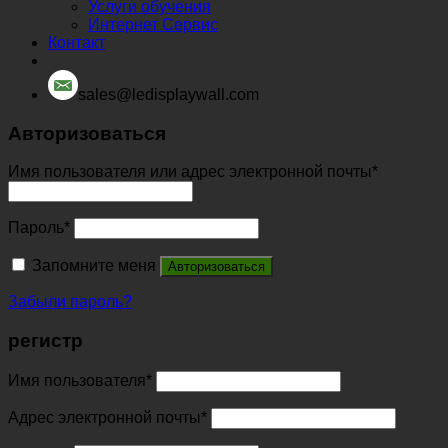
Услуги обучения
Интернет Сервис
Контакт
sales@ledisplaywall.com
Авторизоваться
Имя пользователя или адрес электронной почты
*
Пароль
*
Запомните меня
Авторизоваться
Забыли пароль?
регистр
Имя пользователя
*
Адрес электронной почты
*