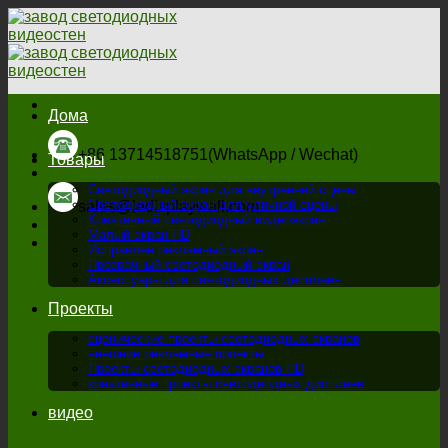
перейти
к
содержанию
Дома
+86 13714518751(WhatsApp / Wechat)
Товары
Светодиодный экран для внутренней сцены
Светодиодный экран для уличной сцены
sales@ledisplaywall.com
Креативный светодиодный видеоэкран
Малый экран HD
Исправлен рекламный экран
Прозрачный светодиодный экран
Аксессуары для светодиодных дисплеев
Проекты
сценические проекты светодиодных экранов
внешние рекламные проекты
Проекты светодиодных экранов HD
креативные проекты светодиодных дисплеев
видео