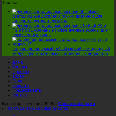
Товары
Гибкие
светодиодные дисплеи с гибким дизайном для
видеостен дугового дизайна
P1.9 P2.6
P2.9 P3.91 Арендные гибкие дуговые экраны для
помещений и улицы
водонепроницаемый гибкий мягкий светодиодный
модуль для креативных светодиодных видеостен
Дома
Товары
Проекты
видео
О нас
Новости
Поддерживать
Контакт
Все авторские права 2026 ©
Связаться с нами
Карта сайта
& Led display cards