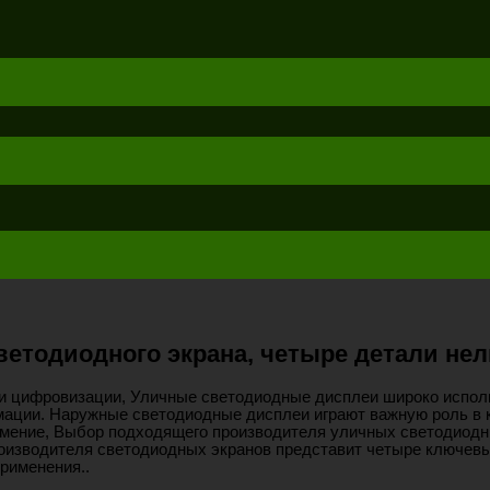
етодиодного экрана, четыре детали нел
 цифровизации, Уличные светодиодные дисплеи широко исполь
рмации. Наружные светодиодные дисплеи играют важную роль в 
мение, Выбор подходящего производителя уличных светодиодных
роизводителя светодиодных экранов представит четыре ключевы
рименения..