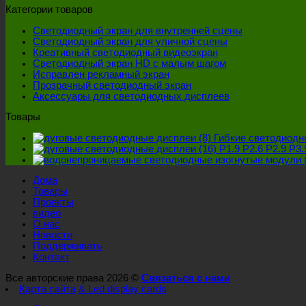
Категории товаров
Светодиодный экран для внутренней сцены
Светодиодный экран для уличной сцены
Креативный светодиодный видеоэкран
Светодиодный экран HD с малым шагом
Исправлен рекламный экран
Прозрачный светодиодный экран
Аксессуары для светодиодных дисплеев
Товары
Гибкие светодиодн
P1.9 P2.6 P2.9 P
Дома
Товары
Проекты
видео
О нас
Новости
Поддерживать
Контакт
Все авторские права 2026 ©
Связаться с нами
Карта сайта
& Led display cards