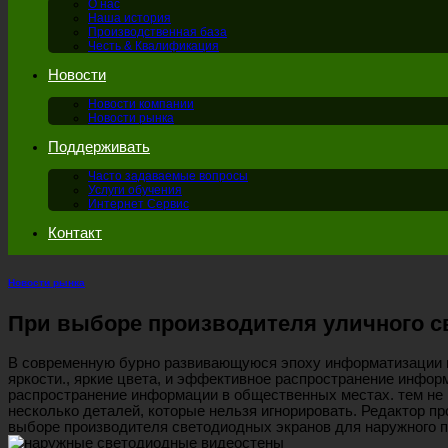
О нас
Наша история
Производственная база
Честь & Квалификация
Новости
Новости компании
Новости рынка
Поддерживать
Часто задаваемые вопросы
Услуги обучения
Интернет Сервис
Контакт
Новости рынка
При выборе производителя уличного св
В современную бурно развивающуюся эпоху информатизации и
яркости., яркие цвета, и эффективное распространение инфо
распространение информации в общественных местах. тем не 
несколько деталей, которые нельзя игнорировать. Редактор п
выборе производителя светодиодных экранов для наружного п