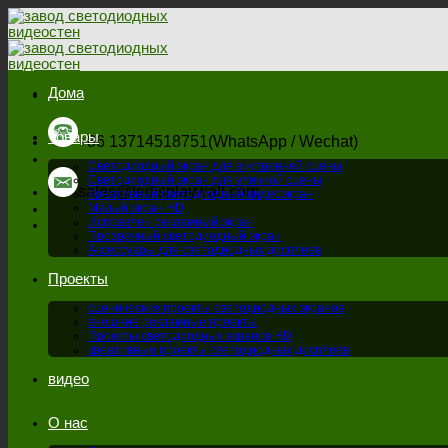
перейти
к
содержанию
Дома
Товары
+86 13714518751(WhatsApp / Wechat)
Светодиодный экран для внутренней сцены
Светодиодный экран для уличной сцены
sales@ledisplaywall.com
Креативный светодиодный видеоэкран
Малый экран HD
Исправлен рекламный экран
Прозрачный светодиодный экран
Аксессуары для светодиодных дисплеев
Проекты
сценические проекты светодиодных экранов
внешние рекламные проекты
Проекты светодиодных экранов HD
креативные проекты светодиодных дисплеев
видео
О нас