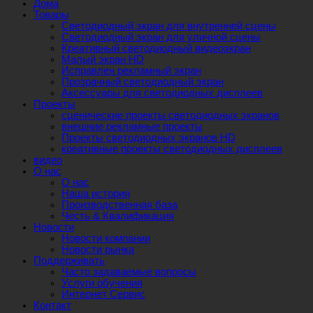
Дома
Товары
Светодиодный экран для внутренней сцены
Светодиодный экран для уличной сцены
Креативный светодиодный видеоэкран
Малый экран HD
Исправлен рекламный экран
Прозрачный светодиодный экран
Аксессуары для светодиодных дисплеев
Проекты
сценические проекты светодиодных экранов
внешние рекламные проекты
Проекты светодиодных экранов HD
креативные проекты светодиодных дисплеев
видео
О нас
О нас
Наша история
Производственная база
Честь & Квалификация
Новости
Новости компании
Новости рынка
Поддерживать
Часто задаваемые вопросы
Услуги обучения
Интернет Сервис
Контакт