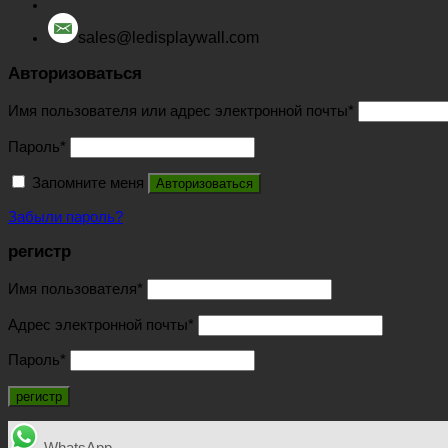
sales@ledisplaywall.com
Авторизоваться
Имя пользователя или адрес электронной почты
*
Пароль
*
Запомните меня
Авторизоваться
Забыли пароль?
регистр
Имя пользователя
*
Адрес электронной почты
*
Пароль
*
регистр