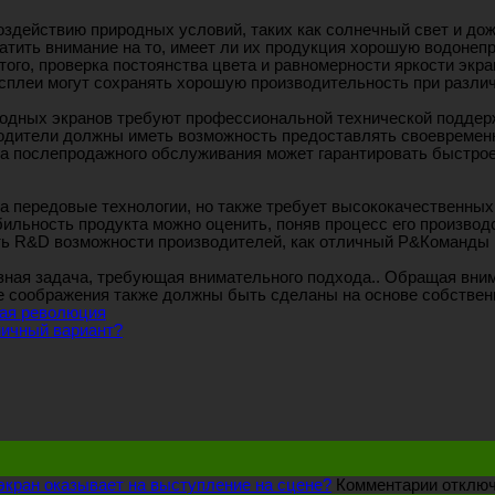
здействию природных условий, таких как солнечный свет и дож
атить внимание на то, имеет ли их продукция хорошую водонеп
ого, проверка постоянства цвета и равномерности яркости экр
плеи могут сохранять хорошую производительность при различ
иодных экранов требуют профессиональной технической поддерж
одители должны иметь возможность предоставлять своевременн
ема послепродажного обслуживания может гарантировать быстро
на передовые технологии, но также требует высококачественных
льность продукта можно оценить, поняв процесс его производст
ять R&D возможности производителей, как отличный Р&Команды 
ая задача, требующая внимательного подхода.. Обращая вниман
е соображения также должны быть сделаны на основе собствен
ная революция
мичный вариант?
кран оказывает на выступление на сцене?
Комментарии отклю