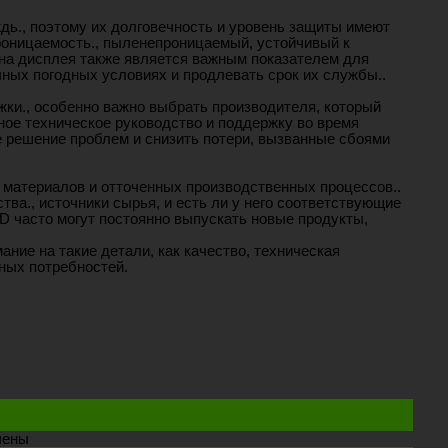
дь., поэтому их долговечность и уровень защиты имеют
роницаемость., пыленепроницаемый, устойчивый к
ана дисплея также является важным показателем для
ных погодных условиях и продлевать срок их службы..
ки., особенно важно выбрать производителя, который
ое техническое руководство и поддержку во время
е решение проблем и снизить потери, вызванные сбоями
 материалов и отточенных производственных процессов..
ва., источники сырья, и есть ли у него соответствующие
D часто могут постоянно выпускать новые продукты,
ие на такие детали, как качество, техническая
ных потребностей.
на
чены