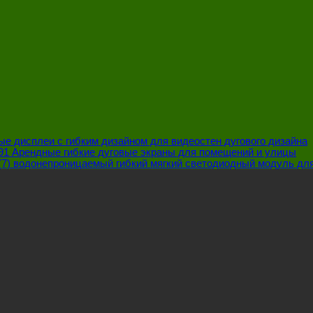
найти
более
экономичный
вариант?
ые дисплеи с гибким дизайном для видеостен дугового дизайна
3.91 Арендные гибкие дуговые экраны для помещений и улицы
водонепроницаемый гибкий мягкий светодиодный модуль дл