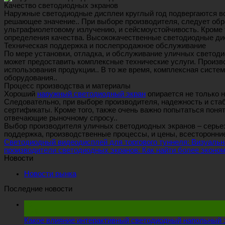
Качество светодиодных экранов
Наружные светодиодные дисплеи круглый год подвергаются во
решающее значение.. При выборе производителя, следует обр
ультрафиолетовому излучению, и сейсмоустойчивость. Кроме т
определения качества. Высококачественные светодиодные дис
Техническая поддержка и послепродажное обслуживание
По мере установки, отладка, и обслуживание уличных светод
может предоставить комплексные технические услуги. Произв
использования продукции.. В то же время, комплексная сист
оборудования..
Процесс производства и материалы
Хороший
наружный светодиодный экран
опирается не только 
Следовательно, при выборе производителя, надежность и стаби
сертификаты. Кроме того, также очень важно попытаться пон
отвечающие рыночному спросу..
Выбор производителя уличных светодиодных экранов – серьезн
поддержка, производственные процессы, и цены, всесторонни
Светодиодный видеодисплей для торгового туннеля: Визуаль
производители светодиодных экранов: Как найти более эконо
Новости
Новости рынка
Последние новости
19
Май
Какое влияние интерактивный светодиодный напольный э