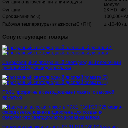
Функция отключения питания модуля
модуля
Функции
2К HD , 4K
Срок жизни(часы)
100,000ЧА
Рабочая температура / влажность(C / RH)
± -10-40 /
Сопутствующие товары
Самоклеящийся прозрачный светодиодный пленочный
дисплей P10 для видеорекламы
P3.91 прозрачные светодиодные плакаты с высокой
яркостью
Наружная высокая яркость P7.81 P16 P20 P25 ​​медиа-