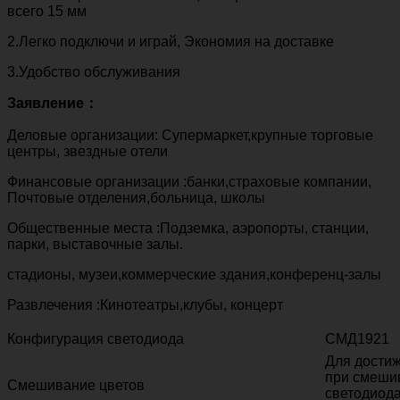
всего 15 мм
2.Легко подключи и играй, Экономия на доставке
3.Удобство обслуживания
Заявление：
Деловые организации: Супермаркет,крупные торговые
центры, звездные отели
Финансовые организации :банки,страховые компании,
Почтовые отделения,больница, школы
Общественные места :Подземка, аэропорты, станции,
парки, выставочные залы.
стадионы, музеи,коммерческие здания,конференц-залы
Развлечения :Кинотеатры,клубы, концерт
Конфигурация светодиода
СМД1921
Для достиж
при смешив
Смешивание цветов
светодиода