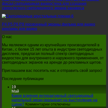
фасад светодиодная видеостена для создания
сверхлегкого светодиодного экрана-занавеса
P4 P5 P6 P8 прозрачный экраны фильма для видео
рекламы для видео
О нас
Мы являемся одним из крупнейших производителей в
Китае., с более 15 лет опыта в индустрии светодиодных
дисплеев, предлагая полный спектр светодиодных
видеостен для внутреннего и наружного применения, от
светодиодных экранов на аренде до рекламных щитов.
Приглашаем вас посетить нас и отправить свой запрос!
Последние публикации
19
Май
Какое влияние интерактивный светодиодный
напольный экран оказывает на выступление на
на
сцене?
Комментарии отключены