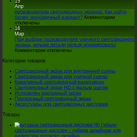
Какое
15
влияние
Апр
интерактивный
производители светодиодных экранов: Как найти
светодиодный
более экономичный вариант?
Комментарии
на
напольный
отключены
производители
экран
16
светодиодных
оказывает
Мар
экранов:
на
При выборе производителя уличного светодиодного
Как
выступление
экрана, четыре детали нельзя игнорировать!
найти
на
на
Комментарии отключены
более
При
сцене?
Категории товаров
экономичный
выборе
вариант?
производителя
Светодиодный экран для внутренней сцены
уличного
Светодиодный экран для уличной сцены
светодиодного
Креативный светодиодный видеоэкран
экрана,
Светодиодный экран HD с малым шагом
четыре
Исправлен рекламный экран
детали
Прозрачный светодиодный экран
нельзя
Аксессуары для светодиодных дисплеев
игнорировать!
Товары
Гибкие
светодиодные дисплеи с гибким дизайном для
видеостен дугового дизайна