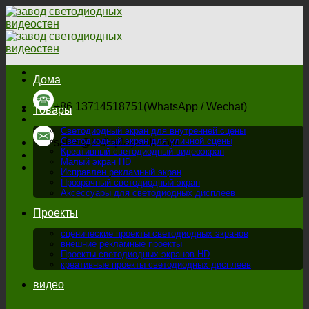
перейти
к
содержанию
Дома
+86 13714518751(WhatsApp / Wechat)
Товары
Светодиодный экран для внутренней сцены
Светодиодный экран для уличной сцены
sales@ledisplaywall.com
Креативный светодиодный видеоэкран
Малый экран HD
Исправлен рекламный экран
Прозрачный светодиодный экран
Аксессуары для светодиодных дисплеев
Проекты
сценические проекты светодиодных экранов
внешние рекламные проекты
Проекты светодиодных экранов HD
креативные проекты светодиодных дисплеев
видео