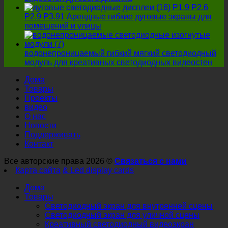
P1.9 P2.6
P2.9 P3.91 Арендные гибкие дуговые экраны для
помещений и улицы
водонепроницаемый гибкий мягкий светодиодный
модуль для креативных светодиодных видеостен
Дома
Товары
Проекты
видео
О нас
Новости
Поддерживать
Контакт
Все авторские права 2026 ©
Связаться с нами
Карта сайта
& Led display cards
Дома
Товары
Светодиодный экран для внутренней сцены
Светодиодный экран для уличной сцены
Креативный светодиодный видеоэкран