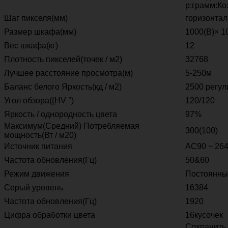
р:грамм:Ко
Шаг пикселя(мм)
горизонтал
Размер шкафа(мм)
1000(В)× 1
Вес шкафа(кг)
12
Плотность пикселей(точек / м2)
32768
Лучшее расстояние просмотра(м)
5-250м
Баланс белого Яркость(кд / м2)
2500 регу
Угол обзора((HV °)
120/120
Яркость / однородность цвета
97%
Максимум(Средний) Потребляемая
300(100)
мощность(Вт / м20)
Источник питания
AC90 ~ 264
Частота обновления(Гц)
50&60
Режим движения
Постоянный
Серый уровень
16384
Частота обновления(Гц)
1920
Цифра обработки цвета
16кусочек
Сохранить 