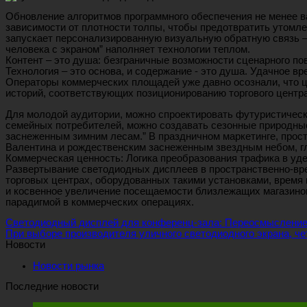
Обновление алгоритмов программного обеспечения не менее в
зависимости от плотности толпы, чтобы предотвратить утомл
запускает персонализированную визуальную обратную связь — к
человека с экраном” наполняет технологии теплом.
Контент – это душа: безграничные возможности сценарного по
Технология – это основа, и содержание - это душа. Удачное в
Операторы коммерческих площадей уже давно осознали, что це
историй, соответствующих позиционированию торгового центра
Для молодой аудитории, можно спроектировать футуристически
семейных потребителей, можно создавать сезонные природные
заснеженным зимним лесам.” В праздничном маркетинге, прос
Валентина и рождественским заснеженным звездным небом, г
Коммерческая ценность: Логика преобразования трафика в уд
Развертывание светодиодных дисплеев в пространственно-врем
торговых центрах, оборудованных такими установками, время п
и косвенное увеличение посещаемости близлежащих магазинов
парадигмой в коммерческих операциях.
Светодиодный дисплей для конференц-зала: Переосмысление
При выборе производителя уличного светодиодного экрана, че
Новости
Новости рынка
Последние новости