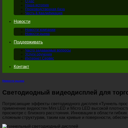
О нас
Наша история
Производственная база
Честь & Квалификация
Новости
Новости компании
Новости рынка
Поддерживать
Часто задаваемые вопросы
Услуги обучения
Интернет Сервис
Контакт
Новости рынка
Светодиодный видеодисплей для торго
Потрясающие эффекты светодиодного дисплея «Туннель прост
применение видеостен Mini LED и Micro LED высокой плотнос
просмотре с близкого расстояния. Инновации в области гибк
сложным структурам, таким как кривые и поверхности, обеспе