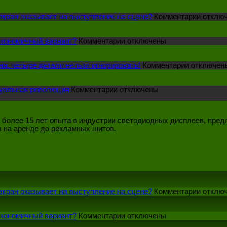
кран оказывает на выступление на сцене?
Комментарии отклю
на
экономичный вариант?
Комментарии отключены
производители
светодиодных
экранов:
а, четыре детали нельзя игнорировать!
Комментарии отключен
Как
найти
на
более
зуальная революция
Комментарии отключены
Светодиодный
экономичный
видеодисплей
вариант?
для
с более 15 лет опыта в индустрии светодиодных дисплеев, пред
торгового
в на аренде до рекламных щитов.
туннеля:
Визуальная
революция
кран оказывает на выступление на сцене?
Комментарии отклю
на
экономичный вариант?
Комментарии отключены
производители