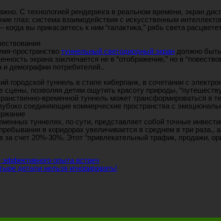
ажно. С технологией рендеринга в реальном времени, экран дис
ение глаз; система взаимодействия с искусственным интеллекто
огда вы прикасаетесь к ним “галактика,” рябь света расцветет
вествования
ремя-пространство
туннельный светодиодный экран
должно быть 
нность экрана заключается не в “отображение,” но в “повеств
 и демографии потребителей..
й городской туннель в стиле киберпанк, в сочетании с электр
 сцены, позволяя детям ощутить красоту природы, “путешеству
транственно-временной туннель может трансформироваться в те
лубоко соединяющие коммерческие пространства с эмоциональ
ержание
енных туннелях, по сути, представляет собой точные инвестиц
ребывания в коридорах увеличивается в среднем в три раза., а
 за счет 20%-30%. Этот “привлекательный трафик, продажи, ор
 эффективного опыта встреч
тыре детали нельзя игнорировать!