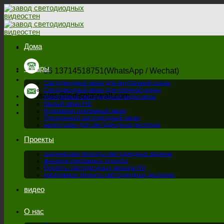
перейти
к
содержанию
Дома
Товары
+86 13714518751(WhatsApp / Wechat)
Светодиодный экран для внутренней сцены
Светодиодный экран для уличной сцены
sales@ledisplaywall.com
Креативный светодиодный видеоэкран
Малый экран HD
Исправлен рекламный экран
Прозрачный светодиодный экран
Аксессуары для светодиодных дисплеев
Проекты
сценические проекты светодиодных экранов
внешние рекламные проекты
Проекты светодиодных экранов HD
креативные проекты светодиодных дисплеев
видео
О нас