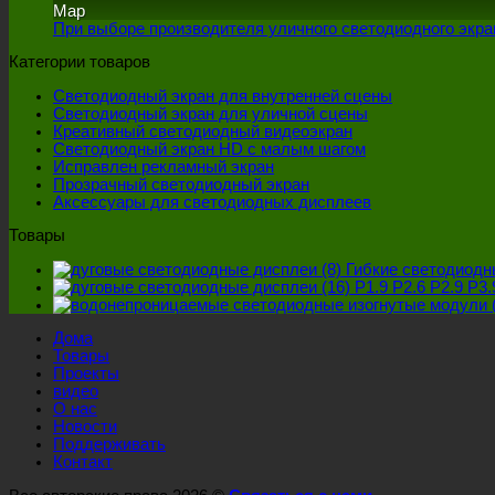
Мар
При выборе производителя уличного светодиодного экран
Категории товаров
Светодиодный экран для внутренней сцены
Светодиодный экран для уличной сцены
Креативный светодиодный видеоэкран
Светодиодный экран HD с малым шагом
Исправлен рекламный экран
Прозрачный светодиодный экран
Аксессуары для светодиодных дисплеев
Товары
Гибкие светодиодн
P1.9 P2.6 P2.9 P
Дома
Товары
Проекты
видео
О нас
Новости
Поддерживать
Контакт