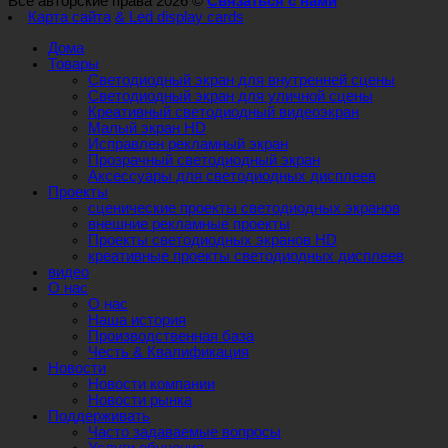
Все авторские права 2026 ©
Связаться с нами
Карта сайта
& Led display cards
Дома
Товары
Светодиодный экран для внутренней сцены
Светодиодный экран для уличной сцены
Креативный светодиодный видеоэкран
Малый экран HD
Исправлен рекламный экран
Прозрачный светодиодный экран
Аксессуары для светодиодных дисплеев
Проекты
сценические проекты светодиодных экранов
внешние рекламные проекты
Проекты светодиодных экранов HD
креативные проекты светодиодных дисплеев
видео
О нас
О нас
Наша история
Производственная база
Честь & Квалификация
Новости
Новости компании
Новости рынка
Поддерживать
Часто задаваемые вопросы
Услуги обучения