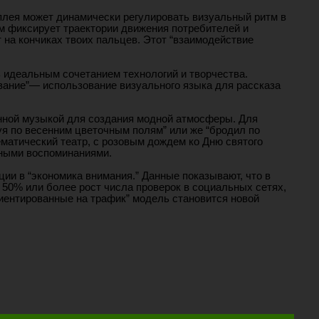
плея может динамически регулировать визуальный ритм в
м фиксирует траектории движения потребителей и
 на кончиках твоих пальцев. Этот “взаимодействие
идеальным сочетанием технологий и творчества.
ование”— использование визуального языка для рассказа
онной музыкой для создания модной атмосферы. Для
я по весенним цветочным полям” или же “бродил по
матический театр, с розовым дождем ко Дню святого
ными воспоминаниями.
ии в “экономика внимания.” Данные показывают, что в
 50% или более рост числа проверок в социальных сетях,
иентированные на трафик” модель становится новой