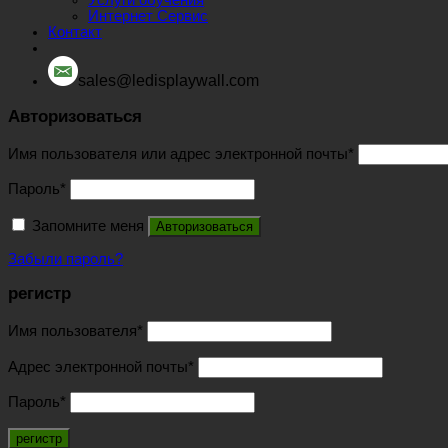
Интернет Сервис
Контакт
sales@ledisplaywall.com
Авторизоваться
Имя пользователя или адрес электронной почты
*
Пароль
*
Запомните меня
Авторизоваться
Забыли пароль?
регистр
Имя пользователя
*
Адрес электронной почты
*
Пароль
*
регистр