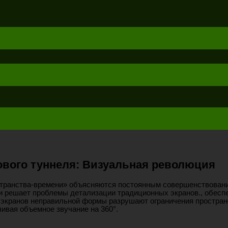
вого туннеля: Визуальная революция
ранства-времени» объясняются постоянным совершенствование
ти решает проблемы детализации традиционных экранов., обеспе
их экранов неправильной формы разрушают ограничения простра
чивая объемное звучание на 360°.