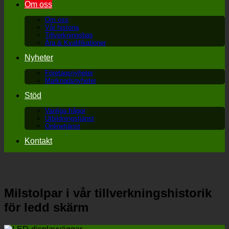
Om oss
Om oss
Vår historia
Tillverkningsbas
Ära & Kvalifikationer
Nyheter
Företagsnyheter
Marknadsnyheter
Stöd
Vanliga frågor
Utbildningstjänst
Onlinetjänst
Kontakt
Milstolpar i vår tillverkningshistorik
för ledd skärm