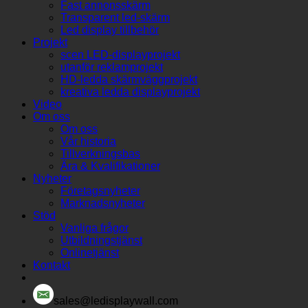
Fast annonsskärm
Transparent led-skärm
Led display tillbehör
Projekt
scen LED-displayprojekt
utanför reklamprojekt
HD-ledda skärmväggprojekt
kreativa ledda displayprojekt
Video
Om oss
Om oss
Vår historia
Tillverkningsbas
Ära & Kvalifikationer
Nyheter
Företagsnyheter
Marknadsnyheter
Stöd
Vanliga frågor
Utbildningstjänst
Onlinetjänst
Kontakt
sales@ledisplaywall.com