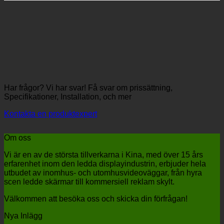
Har frågor? Vi har svar! Få svar om prissättning,
Specifikationer, Installation, och mer
Kontakta en produktexpert
Om oss
Vi är en av de största tillverkarna i Kina, med över 15 års
erfarenhet inom den ledda displayindustrin, erbjuder hela
utbudet av inomhus- och utomhusvideoväggar, från hyra
scen ledde skärmar till kommersiell reklam skylt.
Välkommen att besöka oss och skicka din förfrågan!
Nya Inlägg