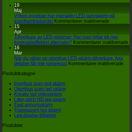
19
Maj
Vilken inverkan har interaktiv LED-golvskärm på
på
scenframträdandet
Kommentarer inaktiverade
Vilken
15
inverkan
Apr
har
Tillverkare av LED-skärmar: Hur man hittar ett mer
interaktiv
p
kostnadseffektivt alternativ?
Kommentarer inaktiverade
LED-
Ti
16
golvskärm
a
Mar
på
L
När du väljer en utomhus LED-skärm tillverkare, fyra
scenframtr
på
s
detaljer får inte ignoreras!
Kommentarer inaktiverade
När
H
Produktkategori
du
m
välj
hi
Inomhus scen led-skärm
en
et
Utomhus scen led skärm
uto
m
Kreativ led videoskärm
LED
ko
Liten pitch HD led-skärm
skä
al
Fast annonsskärm
till
Transparent led-skärm
fyra
Led display tillbehör
deta
får
Produkter
inte