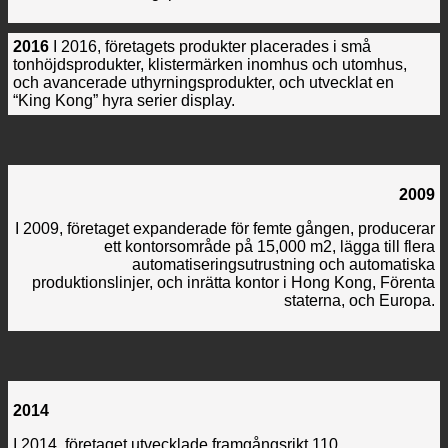
2016
I 2016, företagets produkter placerades i små
tonhöjdsprodukter, klistermärken inomhus och utomhus,
och avancerade uthyrningsprodukter, och utvecklat en
“King Kong” hyra serier display.
2009
I 2009, företaget expanderade för femte gången, producerar
ett kontorsområde på 15,000 m2, lägga till flera
automatiseringsutrustning och automatiska
produktionslinjer, och inrätta kontor i Hong Kong, Förenta
staterna, och Europa.
2014
I 2014, företaget utvecklade framgångsrikt 110