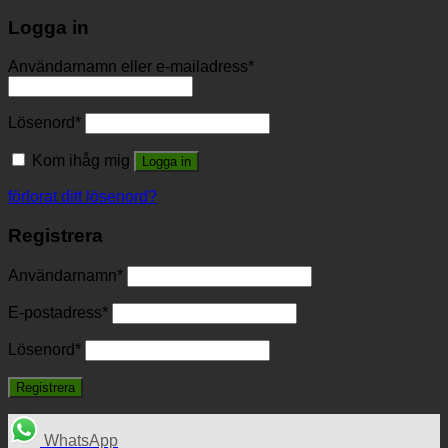
Logga in
Användarnamn eller e-mailadress
*
Lösenord
*
Kom ihåg mig
Logga in
förlorat ditt lösenord?
Registrera
Användarnamn
*
E-postadress
*
Lösenord
*
Registrera
WhatsApp