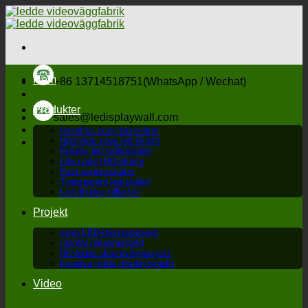
Hoppa
till
innehåll
Hem
+86 13714518751(WhatsApp / Wechat)
Produkter
sales@ledisplaywall.com
Inomhus scen led-skärm
Utomhus scen led skärm
Kreativ led videoskärm
Liten pitch HD-skärm
Fast annonsskärm
Transparent led-skärm
Led display tillbehör
Projekt
scen LED-displayprojekt
utanför reklamprojekt
HD-ledda skärmväggprojekt
kreativa ledda displayprojekt
Video