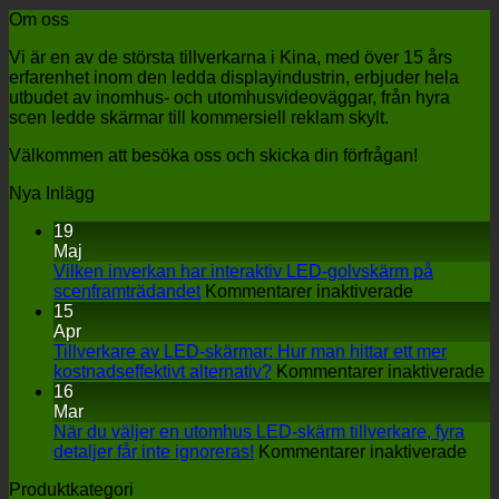
Om oss
Vi är en av de största tillverkarna i Kina, med över 15 års
erfarenhet inom den ledda displayindustrin, erbjuder hela
utbudet av inomhus- och utomhusvideoväggar, från hyra
scen ledde skärmar till kommersiell reklam skylt.
Välkommen att besöka oss och skicka din förfrågan!
Nya Inlägg
19
Maj
Vilken inverkan har interaktiv LED-golvskärm på
på
scenframträdandet
Kommentarer inaktiverade
Vilken
15
inverkan
Apr
har
Tillverkare av LED-skärmar: Hur man hittar ett mer
interaktiv
p
kostnadseffektivt alternativ?
Kommentarer inaktiverade
LED-
Ti
16
golvskärm
a
Mar
på
L
När du väljer en utomhus LED-skärm tillverkare, fyra
scenframtr
på
s
detaljer får inte ignoreras!
Kommentarer inaktiverade
När
H
Produktkategori
du
m