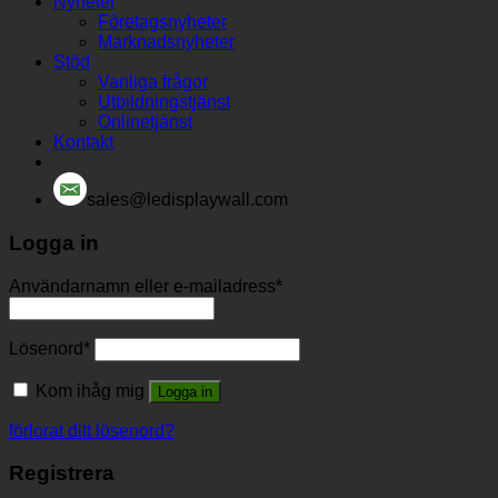
Nyheter
Företagsnyheter
Marknadsnyheter
Stöd
Vanliga frågor
Utbildningstjänst
Onlinetjänst
Kontakt
sales@ledisplaywall.com
Logga in
Användarnamn eller e-mailadress
*
Lösenord
*
Kom ihåg mig
Logga in
förlorat ditt lösenord?
Registrera