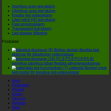
välj
hi
Inomhus scen led-skärm
en
et
Utomhus scen led skärm
uto
m
Kreativ led videoskärm
LED
ko
Liten pitch HD led-skärm
skä
al
Fast annonsskärm
till
Transparent led-skärm
fyra
Led display tillbehör
deta
får
Produkter
inte
igno
Böjbar design flexibla led-
skärmar för bågdesign videoväggar
P1.9 P2.6 P2.9 P3.91
inomhus utomhus båge flexibla uthyrningsskärmar
vattentät flexibel mjuk
led-modul för kreativa led-videoväggar
Hem
Produkter
Projekt
Video
Om oss
Nyheter
Stöd