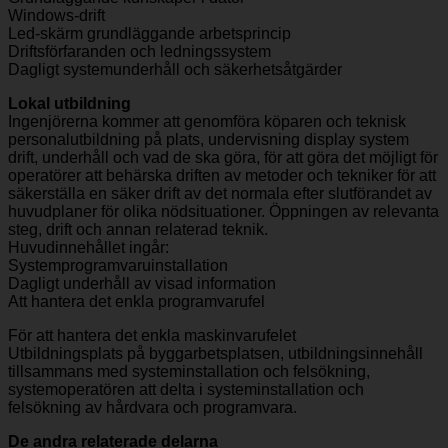
Windows-drift
Led-skärm grundläggande arbetsprincip
Driftsförfaranden och ledningssystem
Dagligt systemunderhåll och säkerhetsåtgärder
Lokal utbildning
Ingenjörerna kommer att genomföra köparen och teknisk
personalutbildning på plats, undervisning display system
drift, underhåll och vad de ska göra, för att göra det möjligt för
operatörer att behärska driften av metoder och tekniker för att
säkerställa en säker drift av det normala efter slutförandet av
huvudplaner för olika nödsituationer. Öppningen av relevanta
steg, drift och annan relaterad teknik.
Huvudinnehållet ingår:
Systemprogramvaruinstallation
Dagligt underhåll av visad information
Att hantera det enkla programvarufel
För att hantera det enkla maskinvarufelet
Utbildningsplats på byggarbetsplatsen, utbildningsinnehåll
tillsammans med systeminstallation och felsökning,
systemoperatören att delta i systeminstallation och
felsökning av hårdvara och programvara.
De andra relaterade delarna