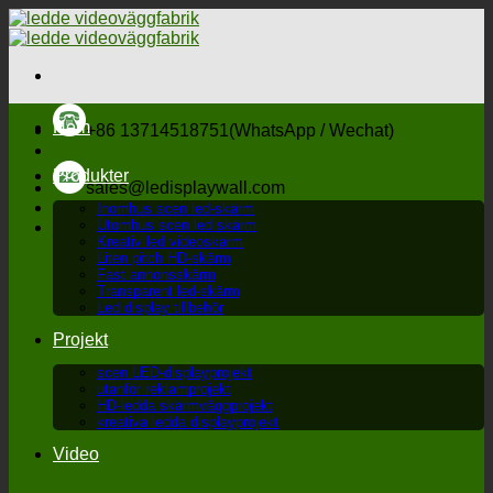
Hoppa
till
innehåll
Hem
+86 13714518751(WhatsApp / Wechat)
Produkter
sales@ledisplaywall.com
Inomhus scen led-skärm
Utomhus scen led skärm
Kreativ led videoskärm
Liten pitch HD-skärm
Fast annonsskärm
Transparent led-skärm
Led display tillbehör
Projekt
scen LED-displayprojekt
utanför reklamprojekt
HD-ledda skärmväggprojekt
kreativa ledda displayprojekt
Video