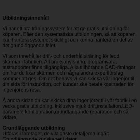
Utbildningsinnehåll
Vi har ett bra träningssystem för att ge gratis utbildning för
köparen. Efter den systematiska utbildningen, så att köparen
kan hantera systemet skickligt och kunna hantera en del av
det grundläggande felet.
Vi som innehåller drift- och underhållsträning för ledd
skärmar i fabriken. All bruksanvisning, programvara,
testrapporter finns tillgängliga. Alla tillhörande CAD-ritningar
om hur du fixar skärmen och några andra expertförslag
kommer att ges. Om det behövs,vi kan skicka vår ingenjör till
din sida för instruktion, och kunder ska betala kostnaden för
ingenjörens resa.
Å andra sidan,du kan skicka dina ingenjörer till vår fabrik i en
vecka gratis utbildning. Inklusive mjuk drift,installation,LED-
parameterkonfiguration,grundläggande reparation och så
vidare.
Grundläggande utbildning
Utföras i företaget, de viktigaste detaljerna ingår:
Grundläggande kunskaper i dator