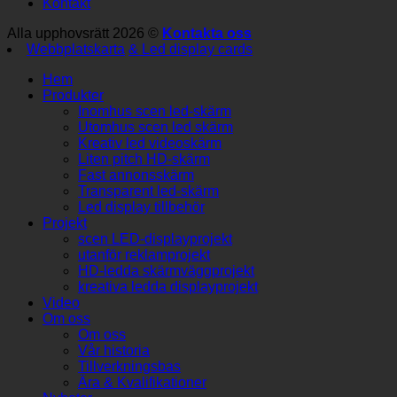
Kontakt
Alla upphovsrätt 2026 ©
Kontakta oss
Webbplatskarta
& Led display cards
Hem
Produkter
Inomhus scen led-skärm
Utomhus scen led skärm
Kreativ led videoskärm
Liten pitch HD-skärm
Fast annonsskärm
Transparent led-skärm
Led display tillbehör
Projekt
scen LED-displayprojekt
utanför reklamprojekt
HD-ledda skärmväggprojekt
kreativa ledda displayprojekt
Video
Om oss
Om oss
Vår historia
Tillverkningsbas
Ära & Kvalifikationer