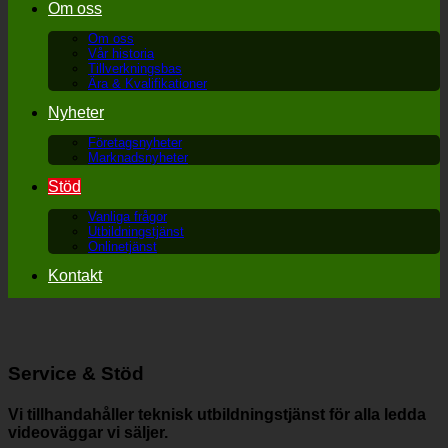
Om oss
Om oss
Vår historia
Tillverkningsbas
Ära & Kvalifikationer
Nyheter
Företagsnyheter
Marknadsnyheter
Stöd
Vanliga frågor
Utbildningstjänst
Onlinetjänst
Kontakt
Service & Stöd
Vi tillhandahåller teknisk utbildningstjänst för alla ledda
videoväggar vi säljer.