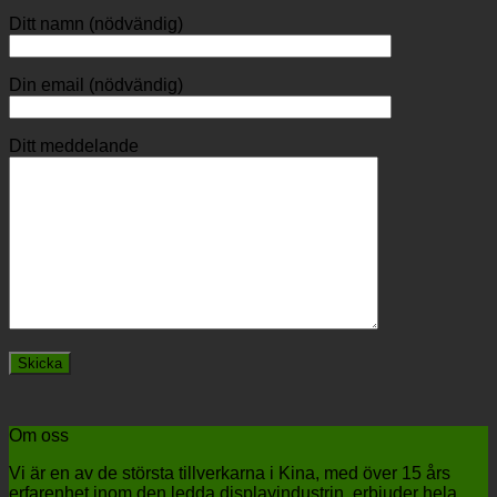
Ditt namn (nödvändig)
Din email (nödvändig)
Ditt meddelande
Om oss
Vi är en av de största tillverkarna i Kina, med över 15 års
erfarenhet inom den ledda displayindustrin, erbjuder hela