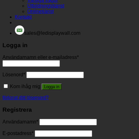
Vanliga frågor
Utbildningstjänst
Onlinetjänst
Kontakt
sales@ledisplaywall.com
Logga in
Användarnamn eller e-mailadress
*
Lösenord
*
Kom ihåg mig
Logga in
förlorat ditt lösenord?
Registrera
Användarnamn
*
E-postadress
*