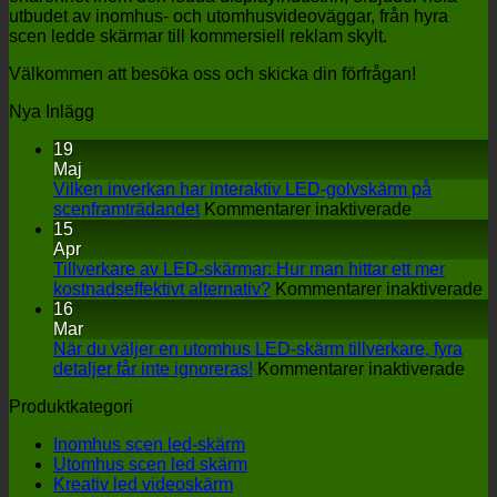
utbudet av inomhus- och utomhusvideoväggar, från hyra
scen ledde skärmar till kommersiell reklam skylt.
Välkommen att besöka oss och skicka din förfrågan!
Nya Inlägg
19
Maj
Vilken inverkan har interaktiv LED-golvskärm på
på
scenframträdandet
Kommentarer inaktiverade
Vilken
15
inverkan
Apr
har
Tillverkare av LED-skärmar: Hur man hittar ett mer
interaktiv
p
kostnadseffektivt alternativ?
Kommentarer inaktiverade
LED-
Ti
16
golvskärm
a
Mar
på
L
När du väljer en utomhus LED-skärm tillverkare, fyra
scenframtr
på
s
detaljer får inte ignoreras!
Kommentarer inaktiverade
När
H
Produktkategori
du
m
välj
hi
Inomhus scen led-skärm
en
et
Utomhus scen led skärm
uto
m
Kreativ led videoskärm
LED
ko