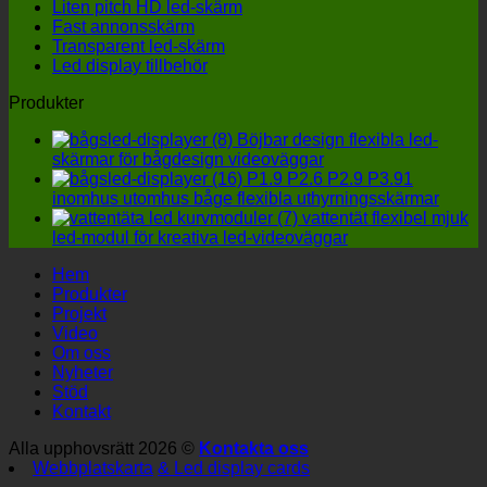
Liten pitch HD led-skärm
skä
al
Fast annonsskärm
till
Transparent led-skärm
fyra
Led display tillbehör
deta
får
Produkter
inte
igno
Böjbar design flexibla led-
skärmar för bågdesign videoväggar
P1.9 P2.6 P2.9 P3.91
inomhus utomhus båge flexibla uthyrningsskärmar
vattentät flexibel mjuk
led-modul för kreativa led-videoväggar
Hem
Produkter
Projekt
Video
Om oss
Nyheter
Stöd
Kontakt
Alla upphovsrätt 2026 ©
Kontakta oss
Webbplatskarta
& Led display cards