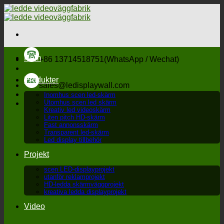
Hoppa
till
innehåll
Hem
+86 13714518751(WhatsApp / Wechat)
Produkter
sales@ledisplaywall.com
Inomhus scen led-skärm
Utomhus scen led skärm
Kreativ led videoskärm
Liten pitch HD-skärm
Fast annonsskärm
Transparent led-skärm
Led display tillbehör
Projekt
scen LED-displayprojekt
utanför reklamprojekt
HD-ledda skärmväggprojekt
kreativa ledda displayprojekt
Video