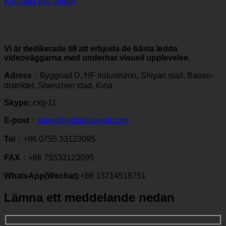
Kontakta oss nedan
Vi är dedikerade till att erbjuda de bästa ledda
videoväggarna med underbar visuell upplevelse.
Adress
：Byggnad D, HF Industrizon, Shiyan stad, Baoan-
distriktet, Shenzhen stad, Kina
Skype:
cxg-11
E-post
：
sales@ledisplaywall.com
Tel
：+86 0755 33123095
FAX
：+86 75533123095
WhatsApp(Wechat)
:+86 13714518751
Lämna ett meddelande nedan