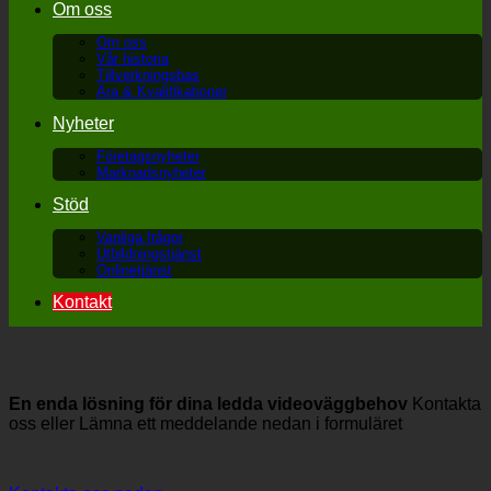
Om oss
Om oss
Vår historia
Tillverkningsbas
Ära & Kvalifikationer
Nyheter
Företagsnyheter
Marknadsnyheter
Stöd
Vanliga frågor
Utbildningstjänst
Onlinetjänst
Kontakt
En enda lösning för dina ledda videoväggbehov
Kontakta
oss eller Lämna ett meddelande nedan i formuläret