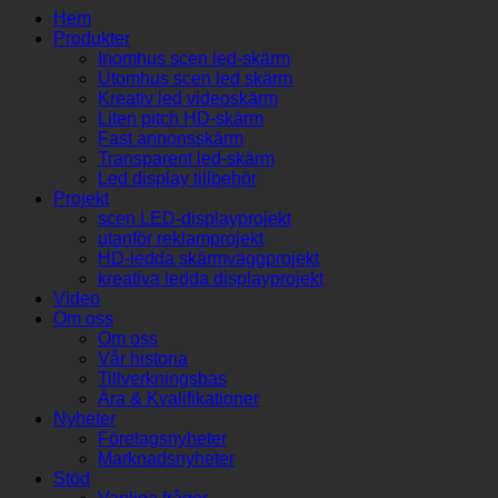
Hem
Produkter
Inomhus scen led-skärm
Utomhus scen led skärm
Kreativ led videoskärm
Liten pitch HD-skärm
Fast annonsskärm
Transparent led-skärm
Led display tillbehör
Projekt
scen LED-displayprojekt
utanför reklamprojekt
HD-ledda skärmväggprojekt
kreativa ledda displayprojekt
Video
Om oss
Om oss
Vår historia
Tillverkningsbas
Ära & Kvalifikationer
Nyheter
Företagsnyheter
Marknadsnyheter
Stöd